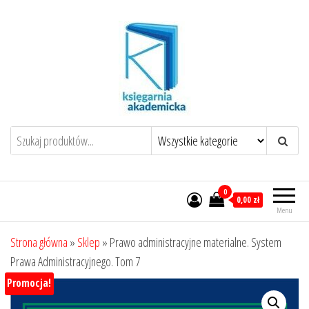
Przejdź
do
treści
0
0,00 zł
Menu
Strona główna
»
Sklep
»
Prawo administracyjne materialne. System
Prawa Administracyjnego. Tom 7
Promocja!