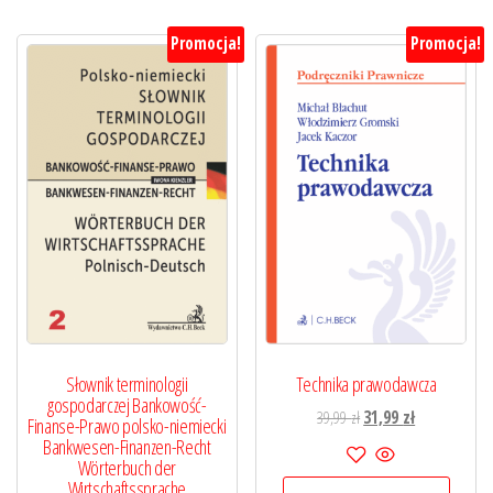
Promocja!
Promocja!
Słownik terminologii
Technika prawodawcza
gospodarczej Bankowość-
Pierwotna
Aktualna
39,99
zł
31,99
zł
Finanse-Prawo polsko-niemiecki
cena
cena
Bankwesen-Finanzen-Recht
Wörterbuch der
wynosiła:
wynosi:
Wirtschaftssprache