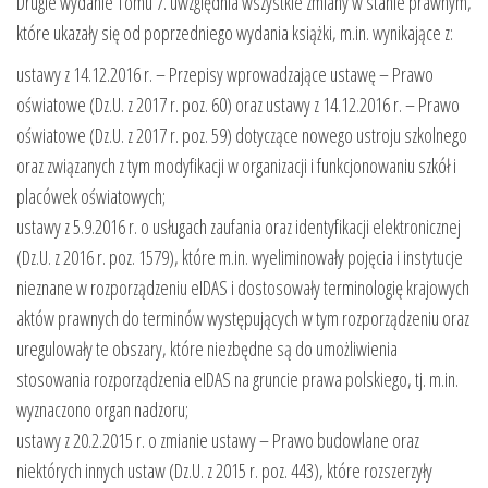
Drugie wydanie Tomu 7. uwzględnia wszystkie zmiany w stanie prawnym,
które ukazały się od poprzedniego wydania książki, m.in. wynikające z:
ustawy z 14.12.2016 r. – Przepisy wprowadzające ustawę – Prawo
oświatowe (Dz.U. z 2017 r. poz. 60) oraz ustawy z 14.12.2016 r. – Prawo
oświatowe (Dz.U. z 2017 r. poz. 59) dotyczące nowego ustroju szkolnego
oraz związanych z tym modyfikacji w organizacji i funkcjonowaniu szkół i
placówek oświatowych;
ustawy z 5.9.2016 r. o usługach zaufania oraz identyfikacji elektronicznej
(Dz.U. z 2016 r. poz. 1579), które m.in. wyeliminowały pojęcia i instytucje
nieznane w rozporządzeniu eIDAS i dostosowały terminologię krajowych
aktów prawnych do terminów występujących w tym rozporządzeniu oraz
uregulowały te obszary, które niezbędne są do umożliwienia
stosowania rozporządzenia eIDAS na gruncie prawa polskiego, tj. m.in.
wyznaczono organ nadzoru;
ustawy z 20.2.2015 r. o zmianie ustawy – Prawo budowlane oraz
niektórych innych ustaw (Dz.U. z 2015 r. poz. 443), które rozszerzyły