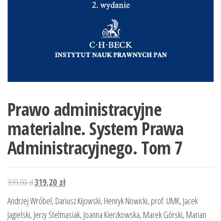
Prawo administracyjne
materialne. System Prawa
Administracyjnego. Tom 7
Pierwotna
Aktualna
399,00
zł
319,20
zł
cena
cena
Andrzej Wróbel, Dariusz Kijowski, Henryk Nowicki, prof. UMK, Jacek
wynosiła:
wynosi:
Jagielski, Jerzy Stelmasiak, Joanna Kierzkowska, Marek Górski, Marian