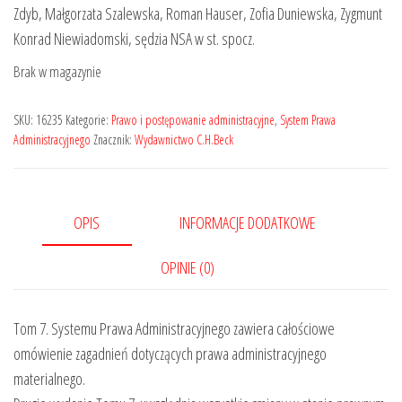
399,00 zł.
319,20 zł.
Zdyb, Małgorzata Szalewska, Roman Hauser, Zofia Duniewska, Zygmunt
Konrad Niewiadomski, sędzia NSA w st. spocz.
Brak w magazynie
SKU:
16235
Kategorie:
Prawo i postępowanie administracyjne
,
System Prawa
Administracyjnego
Znacznik:
Wydawnictwo C.H.Beck
OPIS
INFORMACJE DODATKOWE
OPINIE (0)
Tom 7. Systemu Prawa Administracyjnego zawiera całościowe
omówienie zagadnień dotyczących prawa administracyjnego
materialnego.