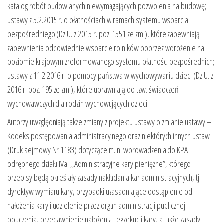
katalog robót budowlanych niewymagających pozwolenia na budowę;
ustawy z 5.2.2015 r. o płatnościach w ramach systemu wsparcia
bezpośredniego (Dz.U. z 2015 r. poz. 1551 ze zm.), które zapewniają
zapewnienia odpowiednie wsparcie rolników poprzez wdrożenie na
poziomie krajowym zreformowanego systemu płatności bezpośrednich;
ustawy z 11.2.2016 r. o pomocy państwa w wychowywaniu dzieci (Dz.U. z
2016 r. poz. 195 ze zm.), które uprawniają do tzw. świadczeń
wychowawczych dla rodzin wychowujących dzieci.
Autorzy uwzględniają także zmiany z projektu ustawy o zmianie ustawy –
Kodeks postępowania administracyjnego oraz niektórych innych ustaw
(Druk sejmowy Nr 1183) dotyczące m.in. wprowadzenia do KPA
odrębnego działu IVa. ,,Administracyjne kary pieniężne”, którego
przepisy będą określały zasady nakładania kar administracyjnych, tj.
dyrektyw wymiaru kary, przypadki uzasadniające odstąpienie od
nałożenia kary i udzielenie przez organ administracji publicznej
pouczenia, przedawnienie nałożenia i egzekucji kary, a także zasady