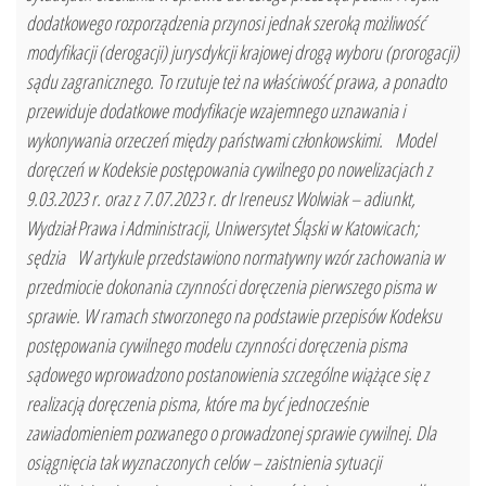
dodatkowego rozporządzenia przynosi jednak szeroką możliwość
modyfikacji (derogacji) jurysdykcji krajowej drogą wyboru (prorogacji)
sądu zagranicznego. To rzutuje też na właściwość prawa, a ponadto
przewiduje dodatkowe modyfikacje wzajemnego uznawania i
wykonywania orzeczeń między państwami członkowskimi. Model
doręczeń w Kodeksie postępowania cywilnego po nowelizacjach z
9.03.2023 r. oraz z 7.07.2023 r. dr Ireneusz Wolwiak – adiunkt,
Wydział Prawa i Administracji, Uniwersytet Śląski w Katowicach;
sędzia W artykule przedstawiono normatywny wzór zachowania w
przedmiocie dokonania czynności doręczenia pierwszego pisma w
sprawie. W ramach stworzonego na podstawie przepisów Kodeksu
postępowania cywilnego modelu czynności doręczenia pisma
sądowego wprowadzono postanowienia szczególne wiążące się z
realizacją doręczenia pisma, które ma być jednocześnie
zawiadomieniem pozwanego o prowadzonej sprawie cywilnej. Dla
osiągnięcia tak wyznaczonych celów – zaistnienia sytuacji