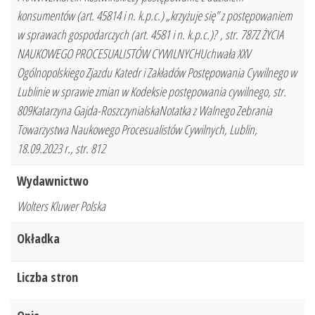
konsumentów (art. 45814 i n. k.p.c.) „krzyżuje się” z postępowaniem
w sprawach gospodarczych (art. 4581 i n. k.p.c.)? , str. 787Z ŻYCIA
NAUKOWEGO PROCESUALISTÓW CYWILNYCHUchwała XXV
Ogólnopolskiego Zjazdu Katedr i Zakładów Postępowania Cywilnego w
Lublinie w sprawie zmian w Kodeksie postępowania cywilnego, str.
809Katarzyna Gajda-RoszczynialskaNotatka z Walnego Zebrania
Towarzystwa Naukowego Procesualistów Cywilnych, Lublin,
18.09.2023 r., str. 812
Wydawnictwo
Wolters Kluwer Polska
Okładka
Liczba stron