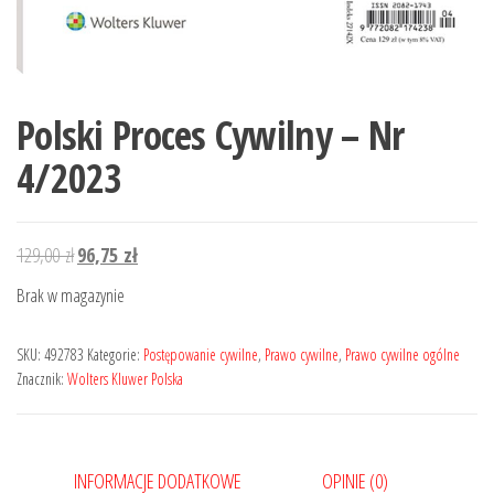
Polski Proces Cywilny – Nr
4/2023
Pierwotna
Aktualna
129,00
zł
96,75
zł
cena
cena
Brak w magazynie
wynosiła:
wynosi:
129,00 zł.
96,75 zł.
SKU:
492783
Kategorie:
Postępowanie cywilne
,
Prawo cywilne
,
Prawo cywilne ogólne
Znacznik:
Wolters Kluwer Polska
INFORMACJE DODATKOWE
OPINIE (0)