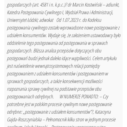
gospodarczych (art. 4581 i n. k.p.c.)? dr Marcin Kostwiński – adiunkt,
Katedra Postępowania Cywilnego I, Wydział Prawa i Administracji,
Uniwersytet Łódzki; adwokat Od 1.07.2023 r. do Kodeksu
postępowania cywilnego zostało wprowadzone nowe postępowanie z
udziałem konsumentów. Wydaje się, że założeniem ustawodawcy było
oddzielenie tego postępowania od postępowania w sprawach
gospodarczych. Bliższa analiza przepisów dotyczących obu
postępowań budzi jednak daleko idące wątpliwości. Celem artykułu
jest naświetlenie wewnątrzsystemowych relacji pomiędzy
postępowaniem z udziałem konsumentów i postępowaniem w
sprawach gospodarczych, a także konsekwencji możliwości
rozpoznania sprawy cywilnej na podstawie przepisów obu
postępowaniach odrębnych. W NUMERZE PONADTO: – Czy
potrzebne jest w polskim procesie cywilnym nowe postępowanie
odrębne: „postępowanie z udziałem konsumentów”?, Katarzyna
Gajda-Roszczynialska – Pełnomocnik kilku stron w jednym procesie