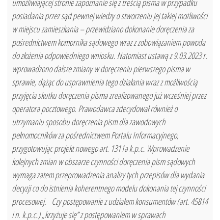
umożliwiającej stronie zapoznanie się z treścią pisma w przypadku
posiadania przez sąd pewnej wiedzy o stworzeniu jej takiej możliwości
w miejscu zamieszkania – przewidziano dokonanie doręczenia za
pośrednictwem komornika sądowego wraz z zobowiązaniem powoda
do złożenia odpowiedniego wniosku. Natomiast ustawą z 9.03.2023 r.
wprowadzono dalsze zmiany w doręczeniu pierwszego pisma w
sprawie, dążąc do usprawnienia tego działania wraz z możliwością
przyjęcia skutku doręczenia pisma zrealizowanego już wcześniej przez
operatora pocztowego. Prawodawca zdecydował również o
utrzymaniu sposobu doręczenia pism dla zawodowych
pełnomocników za pośrednictwem Portalu Informacyjnego,
przygotowując projekt nowego art. 1311a k.p.c. Wprowadzenie
kolejnych zmian w obszarze czynności doręczenia pism sądowych
wymaga zatem przeprowadzenia analizy tych przepisów dla wydania
decyzji co do istnienia koherentnego modelu dokonania tej czynności
procesowej. Czy postępowanie z udziałem konsumentów (art. 45814
i n. k.p.c.) „krzyżuje się” z postępowaniem w sprawach