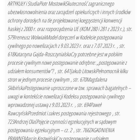
ARTYKUŁY i StudiaPiotr MostowikSkuteczność zagranicznego
ubezwłasnowolnienia oraz zarządzeń opiekuńczych i innych środków
ochrony dorosłych na tle projektowanej koegzystencji konwencji
haskiej z 2000 r. oraz rozporządzenia UE (KOM 280 i 281 z 2023 r.), str.
579Ireneusz WolwiakModel doręczeń w Kodeksie postępowania
cywilnego po nowelizacjach z 9.03.2023 r. oraz z 7.07.2023 r. , str.
618Katarzyna Gajda-RoszczynialskaCzy potrzebne jest w polskim
procesie cywilnym nowe postępowanie odrębne: „postępowanie z
udziałem konsumentów”? , str. 641Jakub LitowskiPełnomocnik kilku
stron w jednym procesie cywilnym , str. 670Magdalena
SkibińskaPostępowanie uproszczone w tzw. sprawach bagatelnych –
uwagi w kontekście nowelizacji Kodeksu postępowania cywilnego
wprowadzonej ustawą z 9.03.2023 r. , str. 694Paweł
RawczyńskiPrzedmiot i zakres postępowania rejestrowego , str.
723Andrzej OlaśPojęcie czynności egzekucyjnych w sądowym
postępowaniu egzekucyjnym – cz. 2 , str. 766ZAGADNIENIA
PRAWNEMarcin KostwińskiCzy postępowanie z udziałem