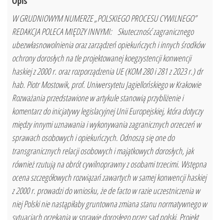
Opis
W GRUDNIOWYM NUMERZE „POLSKIEGO PROCESU CYWILNEGO”
REDAKCJA POLECA MIĘDZY INNYMI: Skuteczność zagranicznego
ubezwłasnowolnienia oraz zarządzeń opiekuńczych i innych środków
ochrony dorosłych na tle projektowanej koegzystencji konwencji
haskiej z 2000 r. oraz rozporządzenia UE (KOM 280 i 281 z 2023 r.) dr
hab. Piotr Mostowik, prof. Uniwersytetu Jagiellońskiego w Krakowie
Rozważania przedstawione w artykule stanowią przybliżenie i
komentarz do inicjatywy legislacyjnej Unii Europejskiej, która dotyczy
między innymi uznawania i wykonywania zagranicznych orzeczeń w
sprawach osobowych i opiekuńczych. Odnoszą się one do
transgranicznych relacji osobowych i majątkowych dorosłych, jak
również rzutują na obrót cywilnoprawny z osobami trzecimi. Wstępna
ocena szczegółowych rozwiązań zawartych w samej konwencji haskiej
z 2000 r. prowadzi do wniosku, że de facto w razie uczestniczenia w
niej Polski nie nastąpiłaby gruntowna zmiana stanu normatywnego w
sytuacjach orzekania w sprawie dorosłego przez sąd polski. Projekt