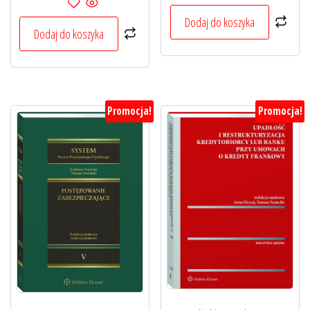
wynosiła:
wynosi:
wynosiła:
wynosi:
219,00 zł.
164,25 zł.
Dodaj do koszyka
219,00 zł.
164,25 zł.
Dodaj do koszyka
Promocja!
Promocja!