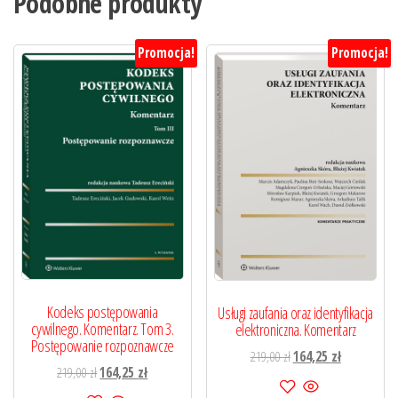
Podobne produkty
Promocja!
Promocja!
Kodeks postępowania
Usługi zaufania oraz identyfikacja
cywilnego. Komentarz. Tom 3.
elektroniczna. Komentarz
Postępowanie rozpoznawcze
Pierwotna
Aktualna
219,00
zł
164,25
zł
Pierwotna
Aktualna
219,00
zł
164,25
zł
cena
cena
cena
cena