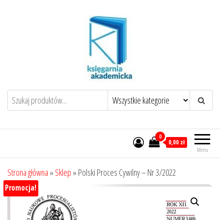
Przejdź
do
treści
0
0,00 zł
Menu
Strona główna
»
Sklep
»
Polski Proces Cywilny – Nr 3/2022
Promocja!