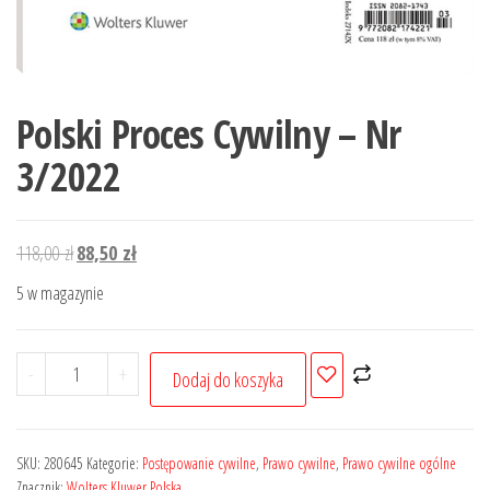
Polski Proces Cywilny – Nr
3/2022
Pierwotna
Aktualna
118,00
zł
88,50
zł
cena
cena
5 w magazynie
wynosiła:
wynosi:
118,00 zł.
88,50 zł.
ilość
-
+
Dodaj do koszyka
Polski
Proces
Cywilny
SKU:
280645
Kategorie:
Postępowanie cywilne
,
Prawo cywilne
,
Prawo cywilne ogólne
-
Znacznik:
Wolters Kluwer Polska