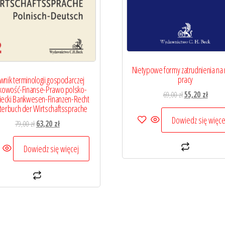
Nietypowe formy zatrudnienia na 
pracy
wnik terminologii gospodarczej
kowość-Finanse-Prawo polsko-
Pierwotna
Aktual
69,00
zł
55,20
zł
iecki Bankwesen-Finanzen-Recht
cena
cena
erbuch der Wirtschaftssprache
wynosiła:
wynosi
Dowiedz się więce
Pierwotna
Aktualna
79,00
zł
63,20
zł
69,00 zł.
55,20 z
cena
cena
wynosiła:
wynosi:
Dowiedz się więcej
79,00 zł.
63,20 zł.