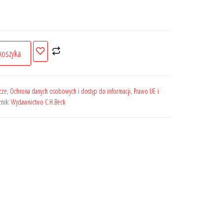
koszyka
cze
,
Ochrona danych osobowych i dostęp do informacji
,
Prawo UE i
znik:
Wydawnictwo C.H.Beck