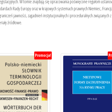
gislacyjnych. W tomie znajdują się opracowania poświęcone regułom ustano
ndardach Rady Europy oraz w krajowych systemach prawnych Niemiec, Francji, 
ograniczeń jawności, zagadnień instytucjonalnych i proceduralnych związanyc
eriały źródłowe.
Promocja!
P