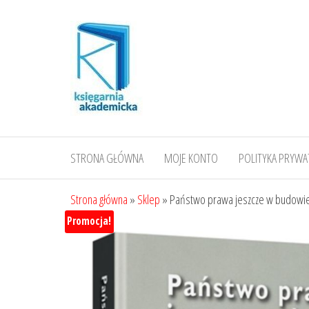
Przejdź
do
treści
STRONA GŁÓWNA
MOJE KONTO
POLITYKA PRYWA
Strona główna
»
Sklep
»
Państwo prawa jeszcze w budowi
Promocja!