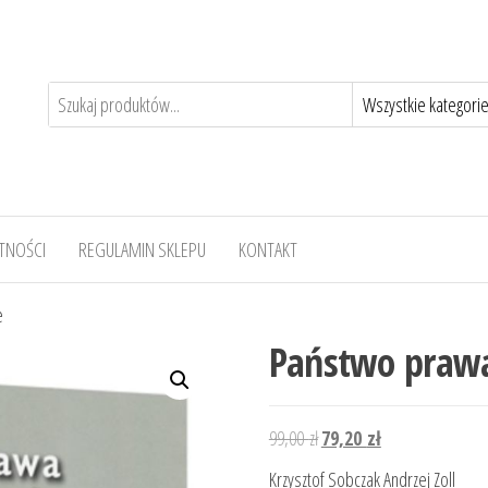
TNOŚCI
REGULAMIN SKLEPU
KONTAKT
e
Państwo prawa
Pierwotna
Aktualna
99,00
zł
79,20
zł
cena
cena
Krzysztof Sobczak Andrzej Zoll