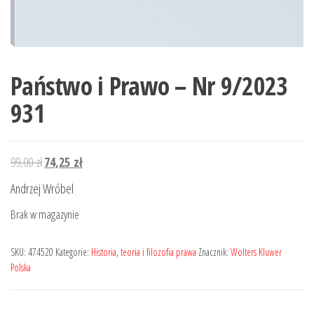
Państwo i Prawo – Nr 9/2023
931
Pierwotna
Aktualna
99,00
zł
74,25
zł
cena
cena
Andrzej Wróbel
wynosiła:
wynosi:
Brak w magazynie
99,00 zł.
74,25 zł.
SKU:
474520
Kategorie:
Historia
,
teoria i filozofia prawa
Znacznik:
Wolters Kluwer
Polska