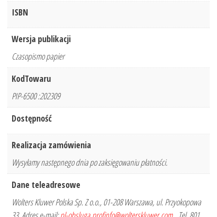
ISBN
Wersja publikacji
Czasopismo papier
KodTowaru
PIP-6500 :202309
Dostępność
Realizacja zamówienia
Wysyłamy następnego dnia po zaksięgowaniu płatności.
Dane teleadresowe
Wolters Kluwer Polska Sp. Z o.o., 01-208 Warszawa, ul. Przyokopowa
33, Adres e-mail:
pl-obsluga.profinfo@wolterskluwer.com
, Tel. 801