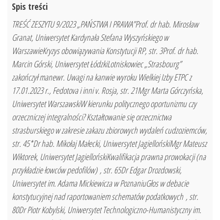
Spis treści
TREŚĆ ZESZYTU 9/2023 „PAŃSTWA I PRAWA”Prof. dr hab. Mirosław
Granat, Uniwersytet Kardynała Stefana Wyszyńskiego w
WarszawieKryzys obowiązywania Konstytucji RP, str. 3Prof. dr hab.
Marcin Górski, Uniwersytet ŁódzkiLotniskowiec „Strasbourg”
zakończył manewr. Uwagi na kanwie wyroku Wielkiej Izby ETPC z
17.01.2023 r., Fedotova i inni v. Rosja, str. 21Mgr Marta Górczyńska,
Uniwersytet WarszawskiW kierunku politycznego oportunizmu czy
orzeczniczej integralności? Kształtowanie się orzecznictwa
strasburskiego w zakresie zakazu zbiorowych wydaleń cudzoziemców,
str. 45*Dr hab. Mikołaj Małecki, Uniwersytet JagiellońskiMgr Mateusz
Wiktorek, Uniwersytet JagiellońskiKwalifikacja prawna prowokacji (na
przykładzie łowców pedofilów) , str. 65Dr Edgar Drozdowski,
Uniwersytet im. Adama Mickiewicza w PoznaniuGłos w debacie
konstytucyjnej nad raportowaniem schematów podatkowych , str.
80Dr Piotr Kobylski, Uniwersytet Technologiczno-Humanistyczny im.