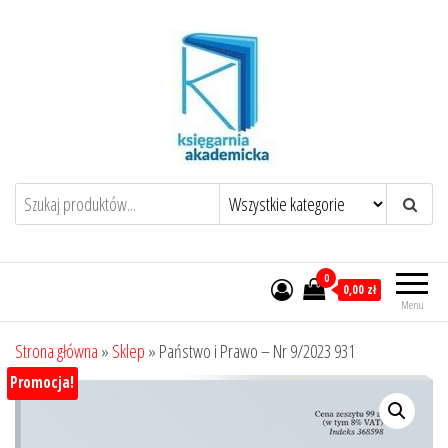
Przejdź
do
treści
0
0,00 zł
Menu
Strona główna
»
Sklep
»
Państwo i Prawo – Nr 9/2023 931
Promocja!