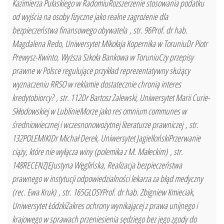
Kazimierza Pułaskiego w RadomiuRozszerzenie stosowania podatku
od wyjścia na osoby fizyczne jako realne zagrożenie dla
bezpieczeństwa finansowego obywatela , str. 96Prof. dr hab.
Magdalena Redo, Uniwersytet Mikołaja Kopernika w ToruniuDr Piotr
Prewysz-Kwinto, Wyższa Szkoła Bankowa w ToruniuCzy przepisy
prawne w Polsce regulujące przykład reprezentatywny służący
wyznaczeniu RRSO w reklamie dostatecznie chronią interes
kredytobiorcy? , str. 112Dr Bartosz Zalewski, Uniwersytet Marii Curie-
Skłodowskiej w LublinieMorze jako res omnium communes w
średniowiecznej i wczesnonowożytnej literaturze prawniczej , str.
132POLEMIKIDr Michał Derek, Uniwersytet JagiellońskiPrzerwanie
ciąży, które nie wyłącza winy (polemika z M. Małeckim) , str.
148RECENZJEJustyna Węglińska, Realizacja bezpieczeństwa
prawnego w instytucji odpowiedzialności lekarza za błąd medyczny
(rec. Ewa Kruk) , str. 165GLOSYProf. dr hab. Zbigniew Kmieciak,
Uniwersytet ŁódzkiZakres ochrony wynikającej z prawa unijnego i
krajowego w sprawach przeniesienia sędziego bez jego zgody do