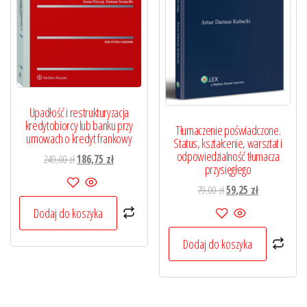
Upadłość i restrukturyzacja
kredytobiorcy lub banku przy
Tłumaczenie poświadczone.
umowach o kredyt frankowy
Status, kształcenie, warsztat i
odpowiedzialność tłumacza
Pierwotna
Aktualna
249,00
zł
186,75
zł
przysięgłego
cena
cena
Pierwotna
Aktualna
79,00
zł
59,25
zł
wynosiła:
wynosi:
cena
cena
249,00 zł.
186,75 zł.
Dodaj do koszyka
wynosiła:
wynosi:
79,00 zł.
59,25 zł.
Dodaj do koszyka