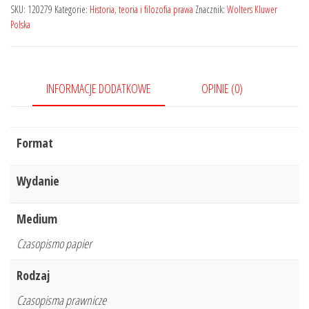
Prawo
SKU:
120279
Kategorie:
Historia
,
teoria i filozofia prawa
Znacznik:
Wolters Kluwer
-
Polska
Nr
9/2019
883
INFORMACJE DODATKOWE
OPINIE (0)
Format
Wydanie
Medium
Czasopismo papier
Rodzaj
Czasopisma prawnicze