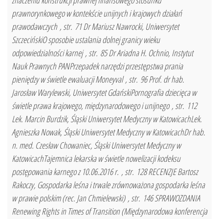
znaczeniu konstrukcji prawnej finansowego stosunku
prawnorynkowego w kontekście unijnych i krajowych działań
prawodawczych , str. 71 Dr Mariusz Nawrocki, Uniwersytet
SzczecińskiO sposobie ustalania dolnej granicy wieku
odpowiedzialności karnej , str. 85 Dr Ariadna H. Ochnio, Instytut
Nauk Prawnych PANPrzepadek narzędzi przestępstwa prania
pieniędzy w świetle ewaluacji Moneyval , str. 96 Prof. dr hab.
Jarosław Warylewski, Uniwersytet GdańskiPornografia dziecięca w
świetle prawa krajowego, międzynarodowego i unijnego , str. 112
Lek. Marcin Burdzik, Śląski Uniwersytet Medyczny w KatowicachLek.
Agnieszka Nowak, Śląski Uniwersytet Medyczny w KatowicachDr hab.
n. med. Czesław Chowaniec, Śląski Uniwersytet Medyczny w
KatowicachTajemnica lekarska w świetle nowelizacji kodeksu
postępowania karnego z 10.06.2016 r. , str. 128 RECENZJE Bartosz
Rakoczy, Gospodarka leśna i trwale zrównoważona gospodarka leśna
w prawie polskim (rec. Jan Chmielewski) , str. 146 SPRAWOZDANIA
Renewing Rights in Times of Transition (Międzynarodowa konferencja