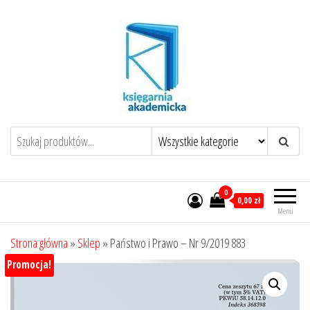
Przejdź
do
treści
0
0,00 zł
Menu
Strona główna
»
Sklep
»
Państwo i Prawo – Nr 9/2019 883
Promocja!