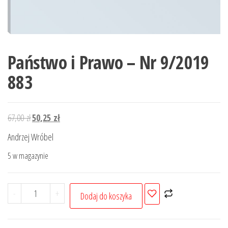
Państwo i Prawo – Nr 9/2019
883
Pierwotna
Aktualna
67,00
zł
50,25
zł
cena
cena
Andrzej Wróbel
wynosiła:
wynosi:
5 w magazynie
67,00 zł.
50,25 zł.
ilość
-
+
Dodaj do koszyka
Państwo
i