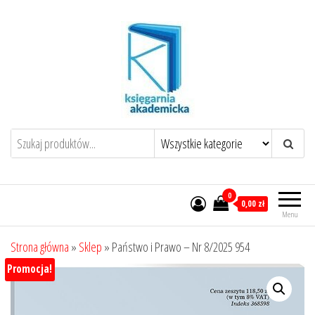
Przejdź
do
treści
0
0,00 zł
Menu
Strona główna
»
Sklep
»
Państwo i Prawo – Nr 8/2025 954
Promocja!