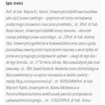
Spis treści
Prof. dr hab. Wojciech J. Katner, Uniwersytet ŁódzkiPrawo handlowe
jako część prawa cywilnego – spojrzenie od strony normatywnej,
praktycznego stosowania i nauczania przedmiotu., str. 3Prof. dr hab.
Beata Giesen, Uniwersytet ŁódzkiW stronę monizmu – kierunek
rozwoju polskiego prawa autorskiego., str. 23Prof. dr hab. Andrzej
Olaś, Uniwersytet Jagielloński w KrakowieZakończenia sporu ugodą
pozasądową zawartą przed rozpoczęciem rozprawy a zwrot opłaty od
pisma wszczynającego postępowanie sądowe – uwagi de lege lata i
de lege ferenda., str. 51*Dr Anna Górska, WarszawaZabytek jako znak
towarowy, str. 78Dr Dawid Kostecki, Akademia Leona Koźmińskiego w
WarszawieKonkursy na wyższe stanowiska w służbie cywilnej –
między fikcją a transparentnością? , str. 95POLEMIKIProf. dr hab.
Wojciech Piątek, Uniwersytet im. Adama Mickiewicza w
PoznaniuNieporozumienia wokół zasady jawności postępowania
sądowoadministracyjnego. , str. 113GLOSYProf. dr hab. Teresa