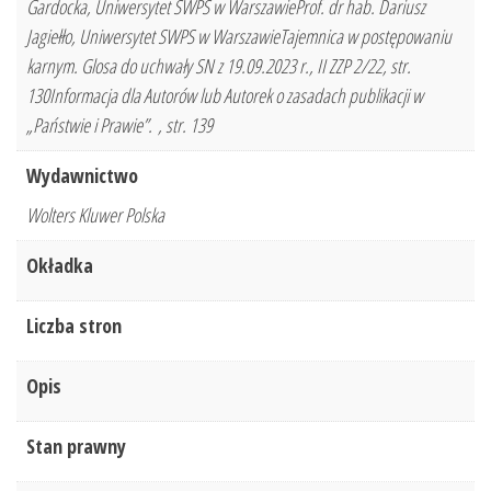
Gardocka, Uniwersytet SWPS w WarszawieProf. dr hab. Dariusz
Jagiełło, Uniwersytet SWPS w WarszawieTajemnica w postępowaniu
karnym. Glosa do uchwały SN z 19.09.2023 r., II ZZP 2/22, str.
130Informacja dla Autorów lub Autorek o zasadach publikacji w
„Państwie i Prawie”. , str. 139
Wydawnictwo
Wolters Kluwer Polska
Okładka
Liczba stron
Opis
Stan prawny