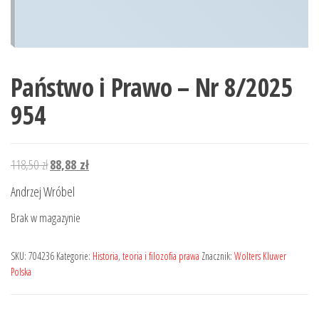
Państwo i Prawo – Nr 8/2025
954
Pierwotna
Aktualna
118,50
zł
88,88
zł
cena
cena
Andrzej Wróbel
wynosiła:
wynosi:
Brak w magazynie
118,50 zł.
88,88 zł.
SKU:
704236
Kategorie:
Historia
,
teoria i filozofia prawa
Znacznik:
Wolters Kluwer
Polska