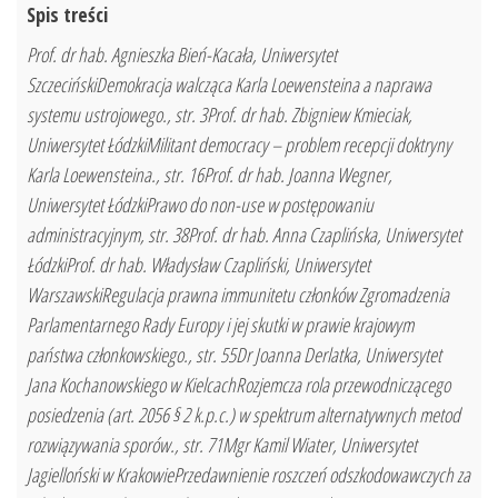
Spis treści
Prof. dr hab. Agnieszka Bień-Kacała, Uniwersytet
SzczecińskiDemokracja walcząca Karla Loewensteina a naprawa
systemu ustrojowego., str. 3Prof. dr hab. Zbigniew Kmieciak,
Uniwersytet ŁódzkiMilitant democracy – problem recepcji doktryny
Karla Loewensteina., str. 16Prof. dr hab. Joanna Wegner,
Uniwersytet ŁódzkiPrawo do non-use w postępowaniu
administracyjnym, str. 38Prof. dr hab. Anna Czaplińska, Uniwersytet
ŁódzkiProf. dr hab. Władysław Czapliński, Uniwersytet
WarszawskiRegulacja prawna immunitetu członków Zgromadzenia
Parlamentarnego Rady Europy i jej skutki w prawie krajowym
państwa członkowskiego., str. 55Dr Joanna Derlatka, Uniwersytet
Jana Kochanowskiego w KielcachRozjemcza rola przewodniczącego
posiedzenia (art. 2056 § 2 k.p.c.) w spektrum alternatywnych metod
rozwiązywania sporów., str. 71Mgr Kamil Wiater, Uniwersytet
Jagielloński w KrakowiePrzedawnienie roszczeń odszkodowawczych za