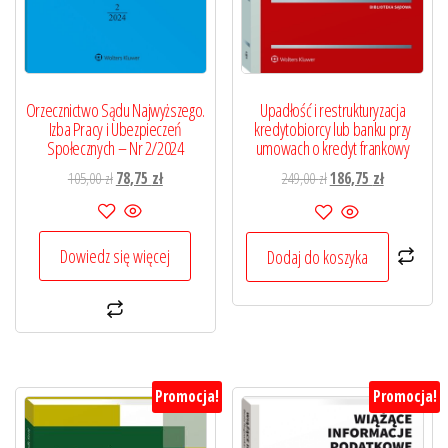
Orzecznictwo Sądu Najwyższego.
Upadłość i restrukturyzacja
Izba Pracy i Ubezpieczeń
kredytobiorcy lub banku przy
Społecznych – Nr 2/2024
umowach o kredyt frankowy
Pierwotna
Aktualna
Pierwotna
Aktualna
105,00
zł
78,75
zł
249,00
zł
186,75
zł
cena
cena
cena
cena
wynosiła:
wynosi:
wynosiła:
wynosi:
105,00 zł.
78,75 zł.
249,00 zł.
186,75 zł.
Dowiedz się więcej
Dodaj do koszyka
Promocja!
Promocja!