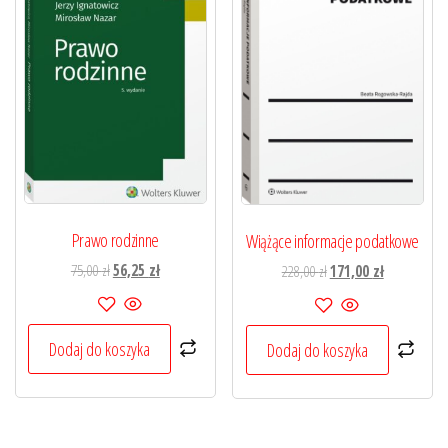
Prawo rodzinne
Wiążące informacje podatkowe
Pierwotna
Aktualna
Pierwotna
Aktualna
75,00
zł
56,25
zł
228,00
zł
171,00
zł
cena
cena
cena
cena
wynosiła:
wynosi:
wynosiła:
wynosi:
75,00 zł.
56,25 zł.
228,00 zł.
171,00 zł.
Dodaj do koszyka
Dodaj do koszyka