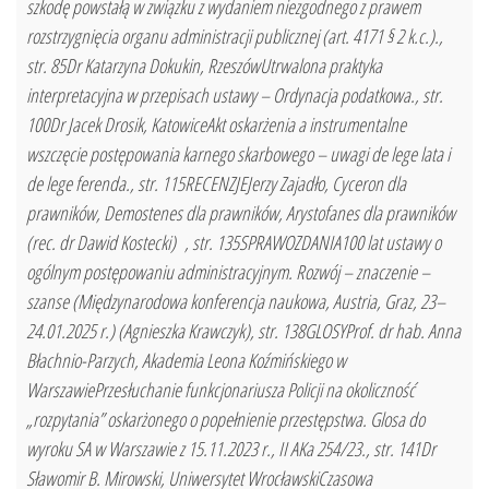
szkodę powstałą w związku z wydaniem niezgodnego z prawem
rozstrzygnięcia organu administracji publicznej (art. 4171 § 2 k.c.).,
str. 85Dr Katarzyna Dokukin, RzeszówUtrwalona praktyka
interpretacyjna w przepisach ustawy – Ordynacja podatkowa., str.
100Dr Jacek Drosik, KatowiceAkt oskarżenia a instrumentalne
wszczęcie postępowania karnego skarbowego – uwagi de lege lata i
de lege ferenda., str. 115RECENZJEJerzy Zajadło, Cyceron dla
prawników, Demostenes dla prawników, Arystofanes dla prawników
(rec. dr Dawid Kostecki) , str. 135SPRAWOZDANIA100 lat ustawy o
ogólnym postępowaniu administracyjnym. Rozwój – znaczenie –
szanse (Międzynarodowa konferencja naukowa, Austria, Graz, 23–
24.01.2025 r.) (Agnieszka Krawczyk), str. 138GLOSYProf. dr hab. Anna
Błachnio-Parzych, Akademia Leona Koźmińskiego w
WarszawiePrzesłuchanie funkcjonariusza Policji na okoliczność
„rozpytania” oskarżonego o popełnienie przestępstwa. Glosa do
wyroku SA w Warszawie z 15.11.2023 r., II AKa 254/23., str. 141Dr
Sławomir B. Mirowski, Uniwersytet WrocławskiCzasowa