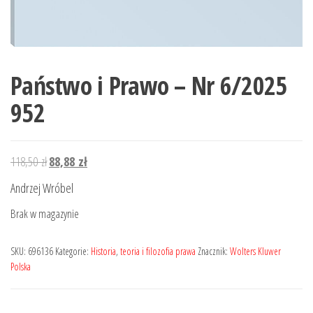
Państwo i Prawo – Nr 6/2025
952
Pierwotna
Aktualna
118,50
zł
88,88
zł
cena
cena
Andrzej Wróbel
wynosiła:
wynosi:
Brak w magazynie
118,50 zł.
88,88 zł.
SKU:
696136
Kategorie:
Historia
,
teoria i filozofia prawa
Znacznik:
Wolters Kluwer
Polska