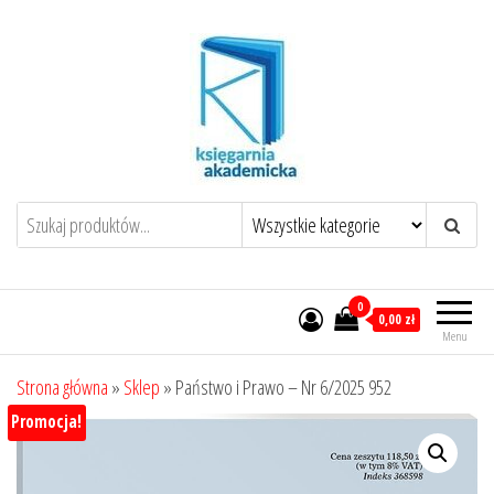
Przejdź
do
treści
0
0,00 zł
Menu
Strona główna
»
Sklep
»
Państwo i Prawo – Nr 6/2025 952
Promocja!