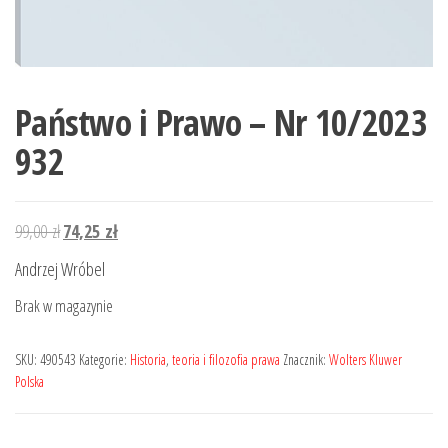
Państwo i Prawo – Nr 10/2023
932
Pierwotna
Aktualna
99,00
zł
74,25
zł
cena
cena
Andrzej Wróbel
wynosiła:
wynosi:
Brak w magazynie
99,00 zł.
74,25 zł.
SKU:
490543
Kategorie:
Historia
,
teoria i filozofia prawa
Znacznik:
Wolters Kluwer
Polska