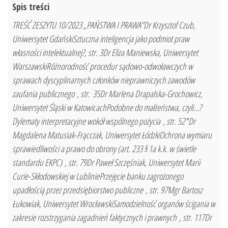
Spis treści
TREŚĆ ZESZYTU 10/2023 „PAŃSTWA I PRAWA”Dr Krzysztof Czub,
Uniwersytet GdańskiSztuczna inteligencja jako podmiot praw
własności intelektualnej?, str. 3Dr Eliza Maniewska, Uniwersytet
WarszawskiRóżnorodność procedur sądowo-odwoławczych w
sprawach dyscyplinarnych członków nieprawniczych zawodów
zaufania publicznego , str. 35Dr Marlena Drapalska-Grochowicz,
Uniwersytet Śląski w KatowicachPodobne do małżeństwa, czyli…?
Dylematy interpretacyjne wokół wspólnego pożycia , str. 52*Dr
Magdalena Matusiak-Frącczak, Uniwersytet ŁódzkiOchrona wymiaru
sprawiedliwości a prawo do obrony (art. 233 § 1a k.k. w świetle
standardu EKPC) , str. 79Dr Paweł Szczęśniak, Uniwersytet Marii
Curie-Skłodowskiej w LubliniePrzejęcie banku zagrożonego
upadłością przez przedsiębiorstwo publiczne , str. 97Mgr Bartosz
Łukowiak, Uniwersytet WrocławskiSamodzielność organów ścigania w
zakresie rozstrzygania zagadnień faktycznych i prawnych , str. 117Dr