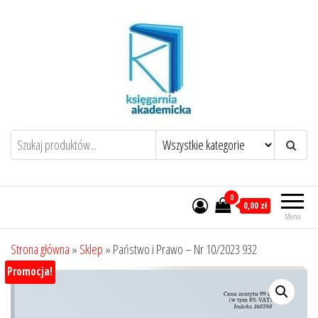
Przejdź
do
treści
0
0,00 zł
Menu
Strona główna
»
Sklep
»
Państwo i Prawo – Nr 10/2023 932
Promocja!