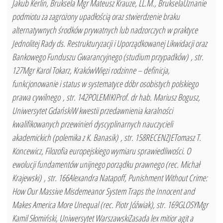
Jakub Kerlin, Bruksela Mgr Mateusz Krauze, LL.M., BrukselaUznanie
podmiotu za zagrożony upadłością oraz stwierdzenie braku
alternatywnych środków prywatnych lub nadzorczych w praktyce
Jednolitej Rady ds. Restrukturyzacji i Uporządkowanej Likwidacji oraz
Bankowego Funduszu Gwarancyjnego (studium przypadków) , str.
127Mgr Karol Tokarz, KrakówWięzi rodzinne – definicja,
funkcjonowanie i status w systematyce dóbr osobistych polskiego
prawa cywilnego , str. 142POLEMIKIProf. dr hab. Mariusz Bogusz,
Uniwersytet GdańskiW kwestii przedawnienia karalności
kwalifikowanych przewinień dyscyplinarnych nauczycieli
akademickich (polemika z K. Banasik) , str. 158RECENZJETomasz T.
Koncewicz, Filozofia europejskiego wymiaru sprawiedliwości. O
ewolucji fundamentów unijnego porządku prawnego (rec. Michał
Krajewski) , str. 166Alexandra Natapoff, Punishment Without Crime:
How Our Massive Misdemeanor System Traps the Innocent and
Makes America More Unequal (rec. Piotr Jóźwiak), str. 169GLOSYMgr
Kamil Słomiński, Uniwersytet WarszawskiZasada lex mitior agit a