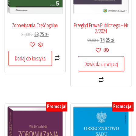
Przegląd Prawa Publicznego – Nr
Zobowiązania. Część ogólna
2/2024
Pierwotna
Aktualna
85,00
zł
63,75
zł
Pierwotna
Aktualna
99,00
zł
74,25
zł
cena
cena
cena
cena
wynosiła:
wynosi:
wynosiła:
wynosi:
85,00 zł.
63,75 zł.
Dodaj do koszyka
99,00 zł.
74,25 zł.
Dowiedz się więcej
Promocja!
Promocja!