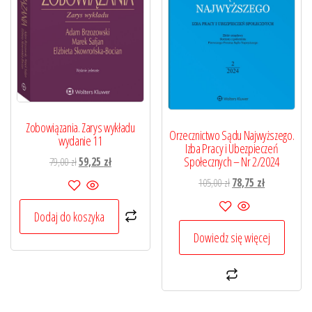
Zobowiązania. Zarys wykładu
Orzecznictwo Sądu Najwyższego.
wydanie 11
Izba Pracy i Ubezpieczeń
Społecznych – Nr 2/2024
Pierwotna
Aktualna
79,00
zł
59,25
zł
cena
cena
Pierwotna
Aktualna
105,00
zł
78,75
zł
wynosiła:
wynosi:
cena
cena
79,00 zł.
59,25 zł.
Dodaj do koszyka
wynosiła:
wynosi:
105,00 zł.
78,75 zł.
Dowiedz się więcej