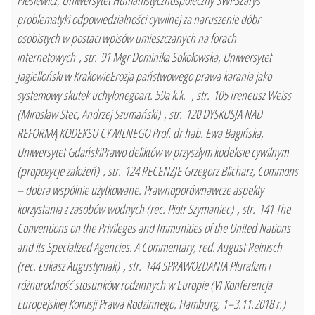
Piesiewicz, Uniwersytet Humanistycznospołeczny SWPSZarys
problematyki odpowiedzialności cywilnej za naruszenie dóbr
osobistych w postaci wpisów umieszczanych na forach
internetowych , str. 91 Mgr Dominika Sokołowska, Uniwersytet
Jagielloński w KrakowieErozja państwowego prawa karania jako
systemowy skutek uchylonegoart. 59a k.k. , str. 105 Ireneusz Weiss
(Mirosław Stec, Andrzej Szumański) , str. 120 DYSKUSJA NAD
REFORMĄ KODEKSU CYWILNEGO Prof. dr hab. Ewa Bagińska,
Uniwersytet GdańskiPrawo deliktów w przyszłym kodeksie cywilnym
(propozycje założeń) , str. 124 RECENZJE Grzegorz Blicharz, Commons
– dobra wspólnie użytkowane. Prawnoporównawcze aspekty
korzystania z zasobów wodnych (rec. Piotr Szymaniec) , str. 141 The
Conventions on the Privileges and Immunities of the United Nations
and its Specialized Agencies. A Commentary, red. August Reinisch
(rec. Łukasz Augustyniak) , str. 144 SPRAWOZDANIA Pluralizm i
różnorodność stosunków rodzinnych w Europie (VI Konferencja
Europejskiej Komisji Prawa Rodzinnego, Hamburg, 1–3.11.2018 r.)