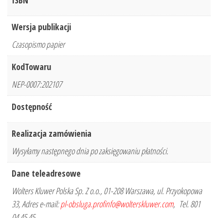
ISBN
Wersja publikacji
Czasopismo papier
KodTowaru
NEP-0007:202107
Dostępność
Realizacja zamówienia
Wysyłamy następnego dnia po zaksięgowaniu płatności.
Dane teleadresowe
Wolters Kluwer Polska Sp. Z o.o., 01-208 Warszawa, ul. Przyokopowa
33, Adres e-mail:
pl-obsluga.profinfo@wolterskluwer.com
, Tel. 801
04 45 45