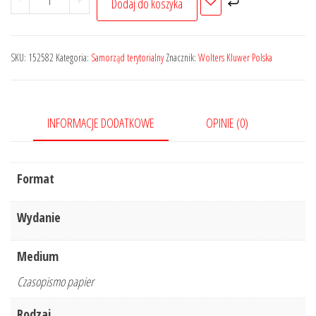
-
+
Dodaj do koszyka
Orzecznictwo
Sądu
Najwyższego.
SKU:
152582
Kategoria:
Samorząd terytorialny
Znacznik:
Wolters Kluwer Polska
Izba
Pracy
i
INFORMACJE DODATKOWE
OPINIE (0)
Ubezpieczeń
Społecznych
-
Format
Nr
7/2021
Wydanie
Medium
Czasopismo papier
Rodzaj