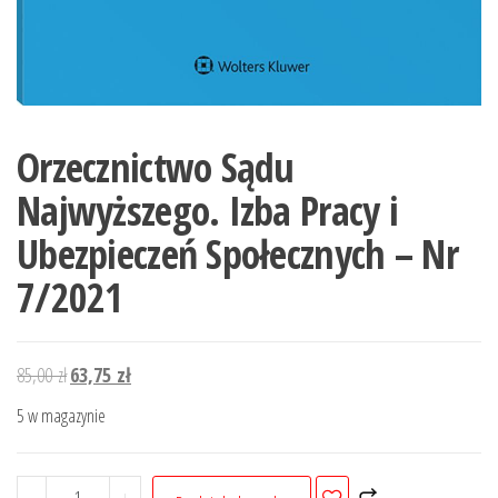
Orzecznictwo Sądu
Najwyższego. Izba Pracy i
Ubezpieczeń Społecznych – Nr
7/2021
Pierwotna
Aktualna
85,00
zł
63,75
zł
cena
cena
5 w magazynie
wynosiła:
wynosi:
85,00 zł.
63,75 zł.
ilość