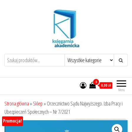
Przejdź
do
treści
0
0,00 zł
Menu
Strona główna
»
Sklep
»
Orzecznictwo Sądu Najwyższego. Izba Pracy i
Ubezpieczeń Społecznych – Nr 7/2021
Promocja!