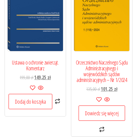
Orzecznictwo Naczelnego Sądu
Ustawa o ochronie zwierząt.
Administracyjnego i
Komentarz
wojewódzkich sądów
Pierwotna
Aktualna
199,00
zł
149,25
zł
administracyjnych – Nr 1/2024
cena
cena
Pierwotna
Aktualna
135,00
zł
101,25
zł
wynosiła:
wynosi:
cena
cena
199,00 zł.
149,25 zł.
Dodaj do koszyka
wynosiła:
wynosi:
135,00 zł.
101,25 zł.
Dowiedz się więcej