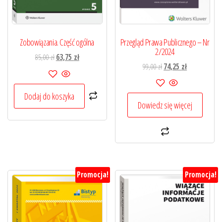
Przegląd Prawa Publicznego – Nr
Zobowiązania. Część ogólna
2/2024
Pierwotna
Aktualna
85,00
zł
63,75
zł
Pierwotna
Aktualna
99,00
zł
74,25
zł
cena
cena
cena
cena
wynosiła:
wynosi:
wynosiła:
wynosi:
85,00 zł.
63,75 zł.
Dodaj do koszyka
99,00 zł.
74,25 zł.
Dowiedz się więcej
Promocja!
Promocja!