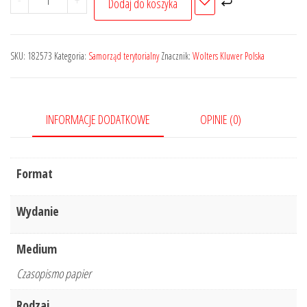
-
+
Dodaj do koszyka
Orzecznictwo
Sądu
Najwyższego.
SKU:
182573
Kategoria:
Samorząd terytorialny
Znacznik:
Wolters Kluwer Polska
Izba
Pracy
i
INFORMACJE DODATKOWE
OPINIE (0)
Ubezpieczeń
Społecznych
-
Format
Nr
3/2022
Wydanie
Medium
Czasopismo papier
Rodzaj