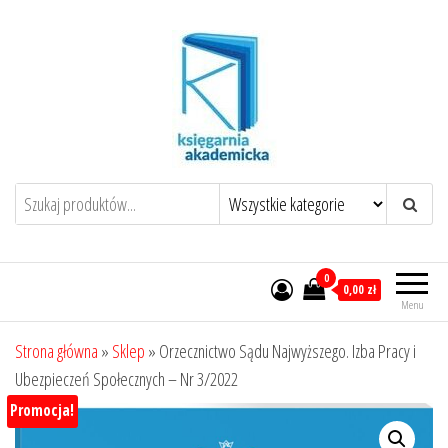
Przejdź
do
treści
0
0,00 zł
Menu
Strona główna
»
Sklep
»
Orzecznictwo Sądu Najwyższego. Izba Pracy i
Ubezpieczeń Społecznych – Nr 3/2022
Promocja!