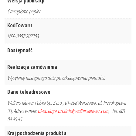
Wersja publikacji
Czasopismo papier
KodTowaru
NEP-0007:202203
Dostępność
Realizacja zamówienia
Wysyłamy następnego dnia po zaksięgowaniu płatności.
Dane teleadresowe
Wolters Kluwer Polska Sp. Z o.o., 01-208 Warszawa, ul. Przyokopowa
33, Adres e-mail:
pl-obsluga.profinfo@wolterskluwer.com
, Tel. 801
04 45 45
Kraj pochodzenia produktu