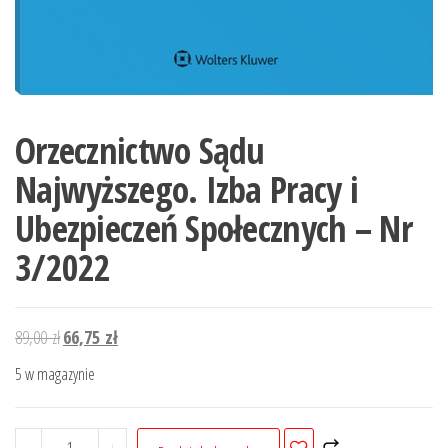
Orzecznictwo Sądu
Najwyższego. Izba Pracy i
Ubezpieczeń Społecznych – Nr
3/2022
Pierwotna
Aktualna
89,00
zł
66,75
zł
cena
cena
5 w magazynie
wynosiła:
wynosi:
89,00 zł.
66,75 zł.
ilość