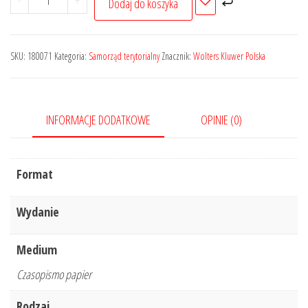
-
+
Dodaj do koszyka
Orzecznictwo
Sądu
Najwyższego.
SKU:
180071
Kategoria:
Samorząd terytorialny
Znacznik:
Wolters Kluwer Polska
Izba
Pracy
i
INFORMACJE DODATKOWE
OPINIE (0)
Ubezpieczeń
Społecznych
-
Format
Nr
1/2022
Wydanie
Medium
Czasopismo papier
Rodzaj