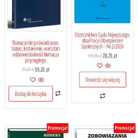
Orzecznictwo Sądu Najwyższego.
Izba Pracy i Ubezpieczeń
Tłumaczenie poświadczone.
Społecznych – Nr 2/2024
Status, kształcenie, warsztat i
odpowiedzialność tłumacza
Pierwotna
Aktualna
105,00
zł
78,75
zł
przysięgłego
cena
cena
Pierwotna
Aktualna
79,00
zł
59,25
zł
wynosiła:
wynosi:
cena
cena
105,00 zł.
78,75 zł.
Dowiedz się więcej
wynosiła:
wynosi:
79,00 zł.
59,25 zł.
Dodaj do koszyka
Promocja!
Promocja!