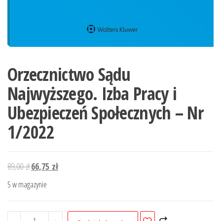
Orzecznictwo Sądu
Najwyższego. Izba Pracy i
Ubezpieczeń Społecznych – Nr
1/2022
Pierwotna
Aktualna
89,00
zł
66,75
zł
cena
cena
5 w magazynie
wynosiła:
wynosi:
89,00 zł.
66,75 zł.
ilość