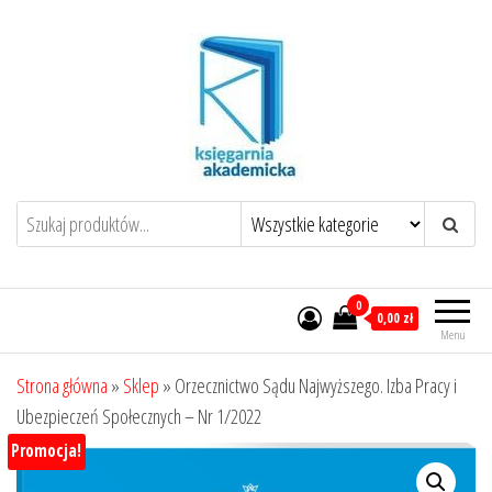
Przejdź
do
treści
0
0,00 zł
Menu
Strona główna
»
Sklep
»
Orzecznictwo Sądu Najwyższego. Izba Pracy i
Ubezpieczeń Społecznych – Nr 1/2022
Promocja!