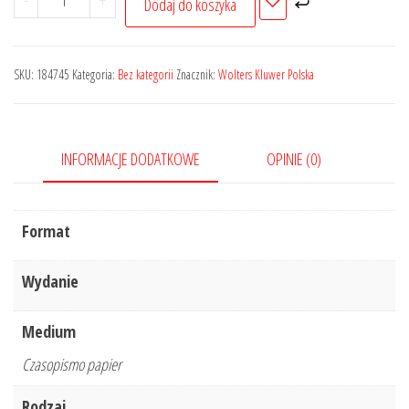
-
+
Dodaj do koszyka
Orzecznictwo
Sądu
Najwyższego.
SKU:
184745
Kategoria:
Bez kategorii
Znacznik:
Wolters Kluwer Polska
Izba
Kontroli
Nadzwyczajnej
INFORMACJE DODATKOWE
OPINIE (0)
i
Spraw
Publicznych
Format
-
Nr
Wydanie
1/2022
Medium
Czasopismo papier
Rodzaj