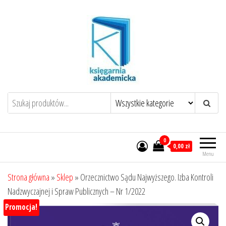
Przejdź
do
treści
0
0,00 zł
Menu
Strona główna
»
Sklep
»
Orzecznictwo Sądu Najwyższego. Izba Kontroli
Nadzwyczajnej i Spraw Publicznych – Nr 1/2022
Promocja!