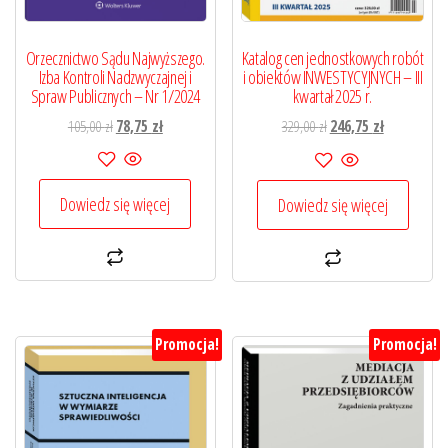
Orzecznictwo Sądu Najwyższego.
Katalog cen jednostkowych robót
Izba Kontroli Nadzwyczajnej i
i obiektów INWESTYCYJNYCH – III
Spraw Publicznych – Nr 1/2024
kwartał 2025 r.
Pierwotna
Aktualna
Pierwotna
Aktualna
105,00
zł
78,75
zł
329,00
zł
246,75
zł
cena
cena
cena
cena
wynosiła:
wynosi:
wynosiła:
wynosi:
105,00 zł.
78,75 zł.
329,00 zł.
246,75 zł.
Dowiedz się więcej
Dowiedz się więcej
Promocja!
Promocja!