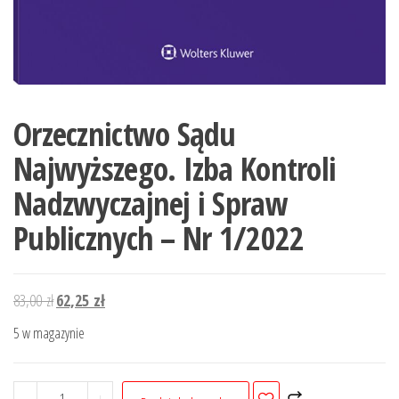
Orzecznictwo Sądu
Najwyższego. Izba Kontroli
Nadzwyczajnej i Spraw
Publicznych – Nr 1/2022
Pierwotna
Aktualna
83,00
zł
62,25
zł
cena
cena
5 w magazynie
wynosiła:
wynosi:
83,00 zł.
62,25 zł.
ilość