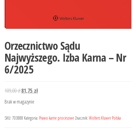
Orzecznictwo Sądu
Najwyższego. Izba Karna – Nr
6/2025
Pierwotna
Aktualna
109,00
zł
81,75
zł
cena
cena
Brak w magazynie
wynosiła:
wynosi:
109,00 zł.
81,75 zł.
SKU:
703888
Kategoria:
Prawo karne procesowe
Znacznik:
Wolters Kluwer Polska