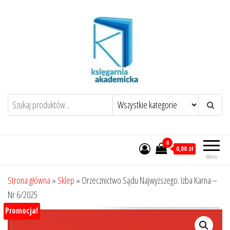
Przejdź
do
treści
0
0,00 zł
Menu
Strona główna
»
Sklep
»
Orzecznictwo Sądu Najwyższego. Izba Karna –
Nr 6/2025
Promocja!