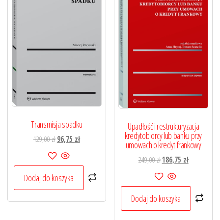
Transmisja spadku
Upadłość i restrukturyzacja
kredytobiorcy lub banku przy
Pierwotna
Aktualna
129,00
zł
96,75
zł
umowach o kredyt frankowy
cena
cena
Pierwotna
Aktualna
249,00
zł
186,75
zł
wynosiła:
wynosi:
cena
cena
129,00 zł.
96,75 zł.
Dodaj do koszyka
wynosiła:
wynosi:
249,00 zł.
186,75 zł.
Dodaj do koszyka