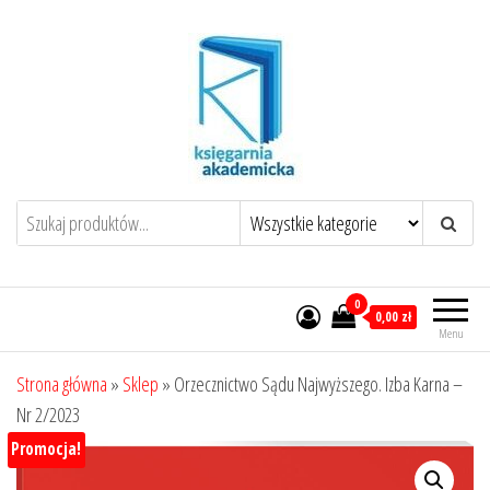
Przejdź
do
treści
0
0,00 zł
Menu
Strona główna
»
Sklep
»
Orzecznictwo Sądu Najwyższego. Izba Karna –
Nr 2/2023
Promocja!