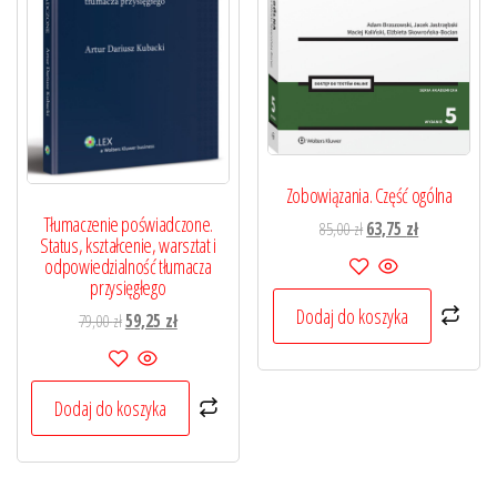
Zobowiązania. Część ogólna
Tłumaczenie poświadczone.
Pierwotna
Aktualna
85,00
zł
63,75
zł
Status, kształcenie, warsztat i
cena
cena
odpowiedzialność tłumacza
wynosiła:
wynosi:
przysięgłego
85,00 zł.
63,75 zł.
Dodaj do koszyka
Pierwotna
Aktualna
79,00
zł
59,25
zł
cena
cena
wynosiła:
wynosi:
79,00 zł.
59,25 zł.
Dodaj do koszyka