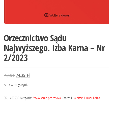
Orzecznictwo Sądu
Najwyższego. Izba Karna – Nr
2/2023
Pierwotna
Aktualna
99,00
zł
74,25
zł
cena
cena
Brak w magazynie
wynosiła:
wynosi:
99,00 zł.
74,25 zł.
SKU:
407239
Kategoria:
Prawo karne procesowe
Znacznik:
Wolters Kluwer Polska