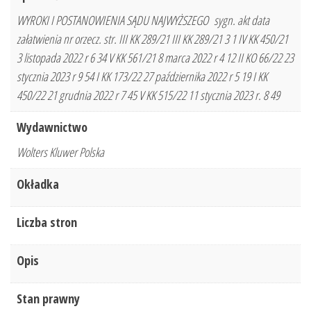
WYROKI I POSTANOWIENIA SĄDU NAJWYŻSZEGO sygn. akt data
załatwienia nr orzecz. str. III KK 289/21 III KK 289/21 3 1 IV KK 450/21
3 listopada 2022 r 6 34 V KK 561/21 8 marca 2022 r 4 12 II KO 66/22 23
stycznia 2023 r 9 54 I KK 173/22 27 października 2022 r 5 19 I KK
450/22 21 grudnia 2022 r 7 45 V KK 515/22 11 stycznia 2023 r. 8 49
Wydawnictwo
Wolters Kluwer Polska
Okładka
Liczba stron
Opis
Stan prawny