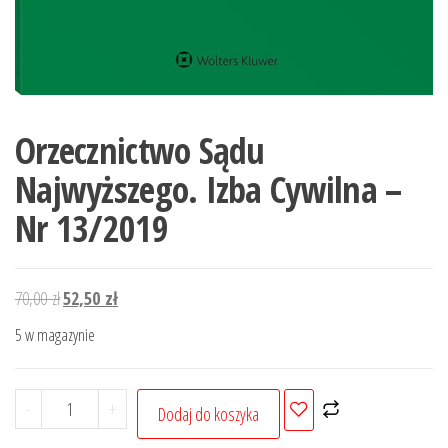
Orzecznictwo Sądu
Najwyższego. Izba Cywilna –
Nr 13/2019
Pierwotna
Aktualna
70,00
zł
52,50
zł
cena
cena
5 w magazynie
wynosiła:
wynosi:
70,00 zł.
52,50 zł.
ilość
-
+
Dodaj do koszyka
Orzecznictwo