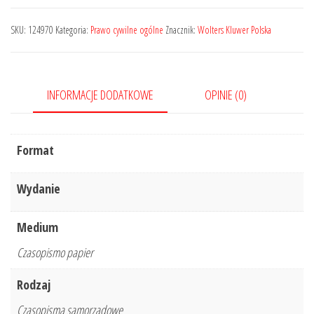
Sądu
Najwyższego.
SKU:
124970
Kategoria:
Prawo cywilne ogólne
Znacznik:
Wolters Kluwer Polska
Izba
Cywilna
-
INFORMACJE DODATKOWE
OPINIE (0)
Nr
13/2019
Format
Wydanie
Medium
Czasopismo papier
Rodzaj
Czasopisma samorządowe