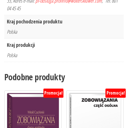
33, Adres e-mail:
pl-obsluga.profinfo@wolterskluwer.com
, Tel. 801
04 45 45
Kraj pochodzenia produktu
Polska
Kraj produkcji
Polska
Podobne produkty
Promocja!
Promocja!