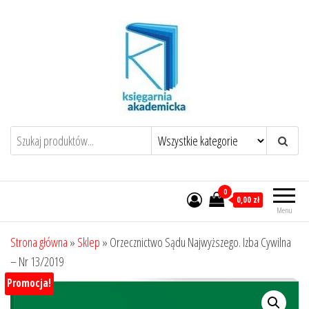
Przejdź
do
treści
0
0,00 zł
Menu
Strona główna
»
Sklep
»
Orzecznictwo Sądu Najwyższego. Izba Cywilna
– Nr 13/2019
Promocja!