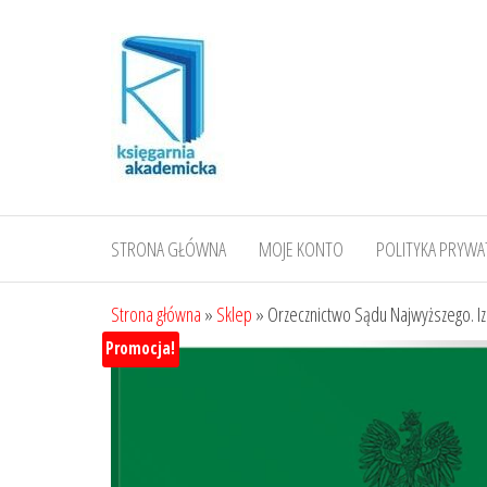
Przejdź
do
treści
STRONA GŁÓWNA
MOJE KONTO
POLITYKA PRYWA
Strona główna
»
Sklep
»
Orzecznictwo Sądu Najwyższego. I
Promocja!