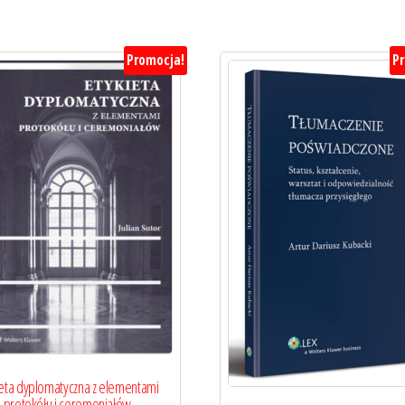
Promocja!
P
ieta dyplomatyczna z elementami
protokółu i ceremoniałów