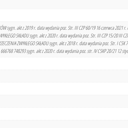
gn. akt z 2019 r. data wydania poz. Str. III CZP 60/19 16 czerwca 2021 r. 62 
ŁEGO SKŁADU sygn. akt z 2020 r. data wydania poz. Str. III CZP 15/20 III CZP 
ECZENIA ZWYKŁEGO SKŁADU sygn. akt z 2018 r. data wydania poz. Str. I CSK 75
666768 748293 sygn. akt z 2020 r. data wydania poz. str. IV CSKP 20/21 12 styc