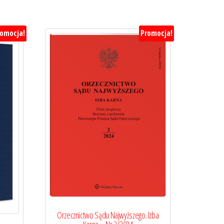
romocja!
Promocja!
Orzecznictwo Sądu Najwyższego. Izba