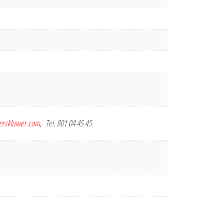
terskluwer.com
, Tel. 801 04 45 45