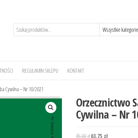
TNOŚCI
REGULAMIN SKLEPU
KONTAKT
zba Cywilna – Nr 10/2021
Orzecznictwo 
Cywilna – Nr 
Pierwotna
Aktualna
85,00
zł
63,75
zł