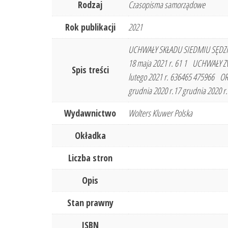
Rodzaj
Czasopisma samorządowe
Rok publikacji
2021
UCHWAŁY SKŁADU SIEDMIU SĘDZIÓW sy
18 maja 2021 r. 61 1 UCHWAŁY ZWYK
Spis treści
lutego 2021 r. 636465 475966 ORZ
grudnia 2020 r.17 grudnia 2020 r. 
Wydawnictwo
Wolters Kluwer Polska
Okładka
Liczba stron
Opis
Stan prawny
ISBN