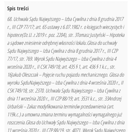
Spis treści
68. Uchwała Sądu Najwyższego – Izba Cywilna z dnia 8 grudnia 2017
r., III CZP 77/17; art. 65 ustawy z 6.07.1982 r. o księgach wieczystych i
hipotece(Dz.U. z 2019 r. poz. 2204), str. 3Tomasz Justyński – Hipoteka
a sądowe zniesienie odrębnej własności lokalu.Glosa do uchwały
Sądu Najwyższego – Izba Cywilna z dnia 8 grudnia 2017 r., III CZP
77/17, str. 769. Wyrok Sądu Najwyższego – Izba Cywilna z dnia 4
września 2020 r., II CSK 749/18; art. 435 § 1, art. 436 § 1 k.c., str.
16Jakub Oleszczak – Pojęcie ruchu pojazdu mechanicznego. Glosa do
wyroku SąduNajwyższego – Izba Cywilna z dnia 4 września 2020 r., II
CSK 749/18, str. 2370. Uchwała Sądu Najwyższego – Izba Cywilna z
dnia 11 września 2020 r., III CZP 88/19; art. 3531 k.c., str. 33Andrzej
Urbański – Zakaz modyfikowania terminów przedawnienia (art.
119k.c.) a umowna zmiana terminu wymagalności wymagalnego już
roszczenia.Glosa do Uchwały Sądu Najwyższego – Izba Cywilna z dnia
11 września 2020 r., III CZP 88/19, str. 4071. Wyrok Sądu Najwyższego