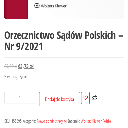
Orzecznictwo Sądów Polskich –
Nr 9/2021
Pierwotna
Aktualna
85,00
zł
63,75
zł
cena
cena
5 w magazynie
wynosiła:
wynosi:
85,00 zł.
63,75 zł.
ilość
-
+
Dodaj do koszyka
Orzecznictwo
Sądów
Polskich
SKU:
155695
Kategoria:
Prawo administracyjne
Znacznik:
Wolters Kluwer Polska
-