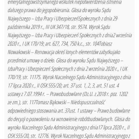
emerytalnegowstrzymanego wskutek niepotwierdzenia istnienia
dalszego prawa do jegopobierania. Glosa do wyroku Sądu
Najwyższego – Izba Pracy i UbezpieczeńSpołecznych z dnia 29
października 2019 r., III UK 347/18, str. 9574. Wyrok Sądu
Najwyższego – Izba Pracy i Ubezpieczeń Społecznych z dnia2 września
2020 r., I UK 170/19; art. 627, 734, 750 k.c., str. 104Tobiasz
Nowakowski – Renowacja okreś lonych elementów zabytkujako
przedmiot umowy o dzieło. Glosa do wyroku Sądu Najwyższego –
IzbaPracy i Ubezpieczeń Społecznych z dnia 2 września 2020 r., I UK
170/19, str. 11175. Wyrok Naczelnego Sądu Administracyjnego z dnia
17 lipca 2020 r., II OSK 555/20; art. 37 ust. 1, 2, 3, art. 51 ust. 4
ustawy z 7.07.1994 r. – Prawobudowlane (Dz.U. z 2018 r. poz. 1202
ze zm.), str. 117Tomasz Bąkowski – Niedopuszczalność
odpowiedniego stosowania art. 37ust. 1 ustawy – Prawo budowlane
do decyzji o pozwoleniu na wznowienie robótbudowlanych. Glosa do
wyroku Naczelnego Sądu Administracyjnego z dnia17 lipca 2020 r., II
OSK 555/20, str. 12776. Wyrok Naczelnego Sądu Administracyjnego z