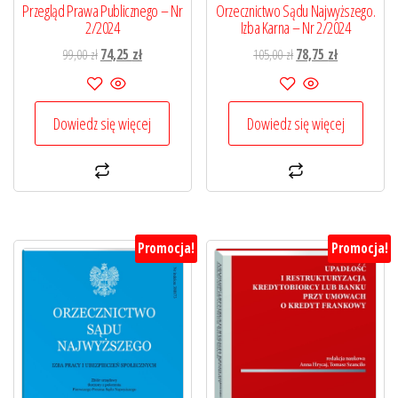
Przegląd Prawa Publicznego – Nr
Orzecznictwo Sądu Najwyższego.
2/2024
Izba Karna – Nr 2/2024
Pierwotna
Aktualna
Pierwotna
Aktualna
99,00
zł
74,25
zł
105,00
zł
78,75
zł
cena
cena
cena
cena
wynosiła:
wynosi:
wynosiła:
wynosi:
99,00 zł.
74,25 zł.
105,00 zł.
78,75 zł.
Dowiedz się więcej
Dowiedz się więcej
Promocja!
Promocja!