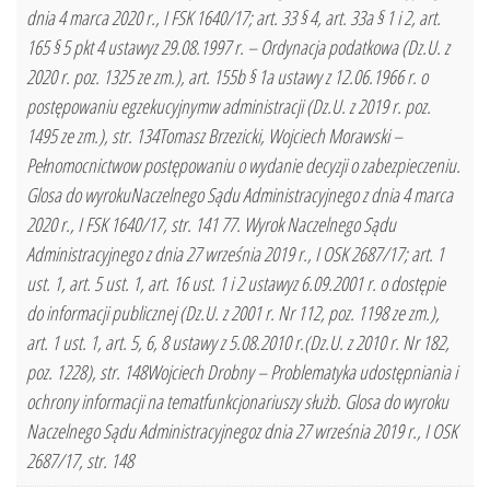
dnia 4 marca 2020 r., I FSK 1640/17; art. 33 § 4, art. 33a § 1 i 2, art.
165 § 5 pkt 4 ustawyz 29.08.1997 r. – Ordynacja podatkowa (Dz.U. z
2020 r. poz. 1325 ze zm.), art. 155b § 1a ustawy z 12.06.1966 r. o
postępowaniu egzekucyjnymw administracji (Dz.U. z 2019 r. poz.
1495 ze zm.), str. 134Tomasz Brzezicki, Wojciech Morawski –
Pełnomocnictwow postępowaniu o wydanie decyzji o zabezpieczeniu.
Glosa do wyrokuNaczelnego Sądu Administracyjnego z dnia 4 marca
2020 r., I FSK 1640/17, str. 141 77. Wyrok Naczelnego Sądu
Administracyjnego z dnia 27 września 2019 r., I OSK 2687/17; art. 1
ust. 1, art. 5 ust. 1, art. 16 ust. 1 i 2 ustawyz 6.09.2001 r. o dostępie
do informacji publicznej (Dz.U. z 2001 r. Nr 112, poz. 1198 ze zm.),
art. 1 ust. 1, art. 5, 6, 8 ustawy z 5.08.2010 r.(Dz.U. z 2010 r. Nr 182,
poz. 1228), str. 148Wojciech Drobny – Problematyka udostępniania i
ochrony informacji na tematfunkcjonariuszy służb. Glosa do wyroku
Naczelnego Sądu Administracyjnegoz dnia 27 września 2019 r., I OSK
2687/17, str. 148