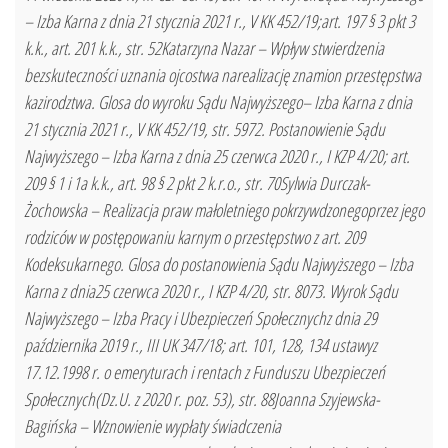
– Izba Karna z dnia 21 stycznia 2021 r., V KK 452/19;art. 197 § 3 pkt 3
k.k., art. 201 k.k., str. 52Katarzyna Nazar – Wpływ stwierdzenia
bezskuteczności uznania ojcostwa narealizację znamion przestępstwa
kazirodztwa. Glosa do wyroku Sądu Najwyższego– Izba Karna z dnia
21 stycznia 2021 r., V KK 452/19, str. 5972. Postanowienie Sądu
Najwyższego – Izba Karna z dnia 25 czerwca 2020 r., I KZP 4/20; art.
209 § 1 i 1a k.k., art. 98 § 2 pkt 2 k.r.o., str. 70Sylwia Durczak-
Żochowska – Realizacja praw małoletniego pokrzywdzonegoprzez jego
rodziców w postępowaniu karnym o przestępstwo z art. 209
Kodeksukarnego. Glosa do postanowienia Sądu Najwyższego – Izba
Karna z dnia25 czerwca 2020 r., I KZP 4/20, str. 8073. Wyrok Sądu
Najwyższego – Izba Pracy i Ubezpieczeń Społecznychz dnia 29
października 2019 r., III UK 347/18; art. 101, 128, 134 ustawyz
17.12.1998 r. o emeryturach i rentach z Funduszu Ubezpieczeń
Społecznych(Dz.U. z 2020 r. poz. 53), str. 88Joanna Szyjewska-
Bagińska – Wznowienie wypłaty świadczenia