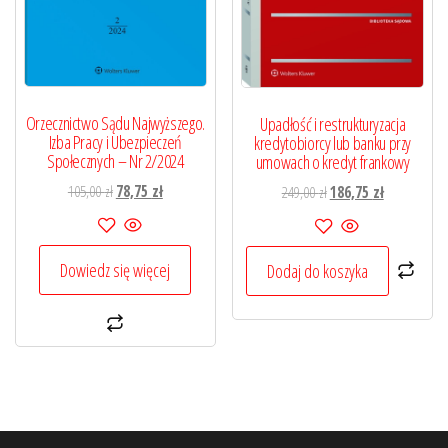
Orzecznictwo Sądu Najwyższego.
Upadłość i restrukturyzacja
Izba Pracy i Ubezpieczeń
kredytobiorcy lub banku przy
Społecznych – Nr 2/2024
umowach o kredyt frankowy
Pierwotna
Aktualna
Pierwotna
Aktualna
105,00
zł
78,75
zł
249,00
zł
186,75
zł
cena
cena
cena
cena
wynosiła:
wynosi:
wynosiła:
wynosi:
105,00 zł.
78,75 zł.
249,00 zł.
186,75 zł.
Dowiedz się więcej
Dodaj do koszyka