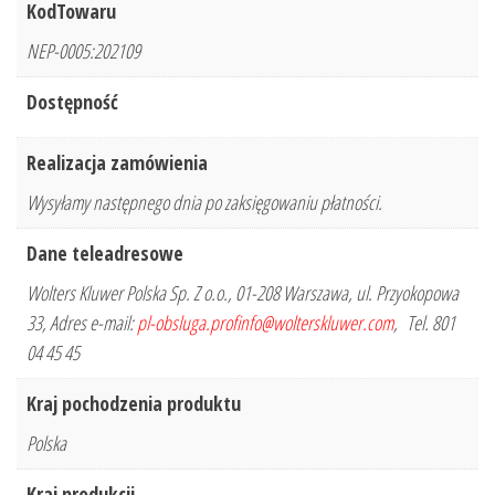
KodTowaru
NEP-0005:202109
Dostępność
Realizacja zamówienia
Wysyłamy następnego dnia po zaksięgowaniu płatności.
Dane teleadresowe
Wolters Kluwer Polska Sp. Z o.o., 01-208 Warszawa, ul. Przyokopowa
33, Adres e-mail:
pl-obsluga.profinfo@wolterskluwer.com
, Tel. 801
04 45 45
Kraj pochodzenia produktu
Polska
Kraj produkcji