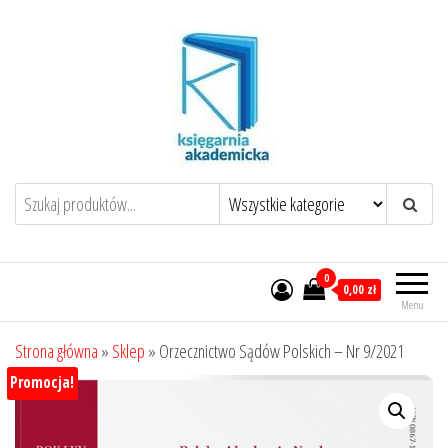
Przejdź
do
treści
0
0,00 zł
Menu
Strona główna
»
Sklep
»
Orzecznictwo Sądów Polskich – Nr 9/2021
Promocja!