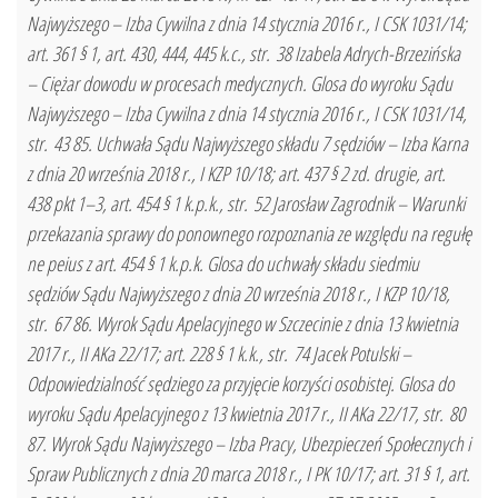
Najwyższego – Izba Cywilna z dnia 14 stycznia 2016 r., I CSK 1031/14;
art. 361 § 1, art. 430, 444, 445 k.c., str. 38 Izabela Adrych-Brzezińska
– Ciężar dowodu w procesach medycznych. Glosa do wyroku Sądu
Najwyższego – Izba Cywilna z dnia 14 stycznia 2016 r., I CSK 1031/14,
str. 43 85. Uchwała Sądu Najwyższego składu 7 sędziów – Izba Karna
z dnia 20 września 2018 r., I KZP 10/18; art. 437 § 2 zd. drugie, art.
438 pkt 1–3, art. 454 § 1 k.p.k., str. 52 Jarosław Zagrodnik – Warunki
przekazania sprawy do ponownego rozpoznania ze względu na regułę
ne peius z art. 454 § 1 k.p.k. Glosa do uchwały składu siedmiu
sędziów Sądu Najwyższego z dnia 20 września 2018 r., I KZP 10/18,
str. 67 86. Wyrok Sądu Apelacyjnego w Szczecinie z dnia 13 kwietnia
2017 r., II AKa 22/17; art. 228 § 1 k.k., str. 74 Jacek Potulski –
Odpowiedzialność sędziego za przyjęcie korzyści osobistej. Glosa do
wyroku Sądu Apelacyjnego z 13 kwietnia 2017 r., II AKa 22/17, str. 80
87. Wyrok Sądu Najwyższego – Izba Pracy, Ubezpieczeń Społecznych i
Spraw Publicznych z dnia 20 marca 2018 r., I PK 10/17; art. 31 § 1, art.