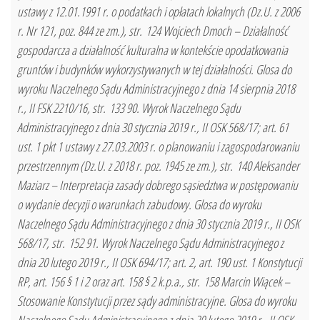
ustawy z 12.01.1991 r. o podatkach i opłatach lokalnych (Dz.U. z 2006
r. Nr 121, poz. 844 ze zm.), str. 124 Wojciech Dmoch – Działalność
gospodarcza a działalność kulturalna w kontekście opodatkowania
gruntów i budynków wykorzystywanych w tej działalności. Glosa do
wyroku Naczelnego Sądu Administracyjnego z dnia 14 sierpnia 2018
r., II FSK 2210/16, str. 133 90. Wyrok Naczelnego Sądu
Administracyjnego z dnia 30 stycznia 2019 r., II OSK 568/17; art. 61
ust. 1 pkt 1 ustawy z 27.03.2003 r. o planowaniu i zagospodarowaniu
przestrzennym (Dz.U. z 2018 r. poz. 1945 ze zm.), str. 140 Aleksander
Maziarz – Interpretacja zasady dobrego sąsiedztwa w postępowaniu
o wydanie decyzji o warunkach zabudowy. Glosa do wyroku
Naczelnego Sądu Administracyjnego z dnia 30 stycznia 2019 r., II OSK
568/17, str. 152 91. Wyrok Naczelnego Sądu Administracyjnego z
dnia 20 lutego 2019 r., II OSK 694/17; art. 2, art. 190 ust. 1 Konstytucji
RP, art. 156 § 1 i 2 oraz art. 158 § 2 k.p.a., str. 158 Marcin Wiącek –
Stosowanie Konstytucji przez sądy administracyjne. Glosa do wyroku