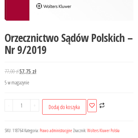
Orzecznictwo Sądów Polskich –
Nr 9/2019
Pierwotna
Aktualna
77,00
zł
57,75
zł
cena
cena
5 w magazynie
wynosiła:
wynosi:
77,00 zł.
57,75 zł.
ilość
-
+
Dodaj do koszyka
Orzecznictwo
Sądów
Polskich
SKU:
118764
Kategoria:
Prawo administracyjne
Znacznik:
Wolters Kluwer Polska
-