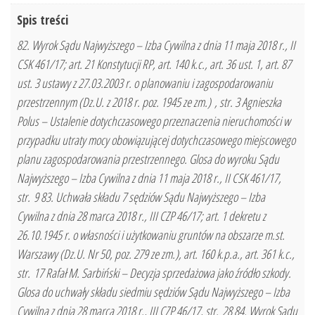
Spis treści
82. Wyrok Sądu Najwyższego – Izba Cywilna z dnia 11 maja 2018 r., II
CSK 461/17; art. 21 Konstytucji RP, art. 140 k.c., art. 36 ust. 1, art. 87
ust. 3 ustawy z 27.03.2003 r. o planowaniu i zagospodarowaniu
przestrzennym (Dz.U. z 2018 r. poz. 1945 ze zm.) , str. 3 Agnieszka
Polus – Ustalenie dotychczasowego przeznaczenia nieruchomości w
przypadku utraty mocy obowiązującej dotychczasowego miejscowego
planu zagospodarowania przestrzennego. Glosa do wyroku Sądu
Najwyższego – Izba Cywilna z dnia 11 maja 2018 r., II CSK 461/17,
str. 9 83. Uchwała składu 7 sędziów Sądu Najwyższego – Izba
Cywilna z dnia 28 marca 2018 r., III CZP 46/17; art. 1 dekretu z
26.10.1945 r. o własności i użytkowaniu gruntów na obszarze m.st.
Warszawy (Dz.U. Nr 50, poz. 279 ze zm.), art. 160 k.p.a., art. 361 k.c.,
str. 17 Rafał M. Sarbiński – Decyzja sprzedażowa jako źródło szkody.
Glosa do uchwały składu siedmiu sędziów Sądu Najwyższego – Izba
Cywilna z dnia 28 marca 2018 r., III CZP 46/17, str. 28 84. Wyrok Sądu