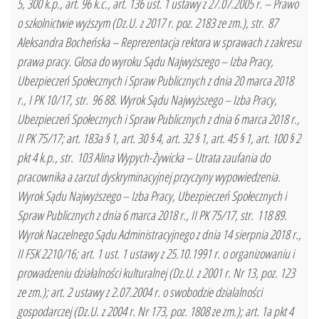
5, 300 k.p., art. 96 k.c., art. 136 ust. 1 ustawy z 27.07.2005 r. – Prawo
o szkolnictwie wyższym (Dz.U. z 2017 r. poz. 2183 ze zm.), str. 87
Aleksandra Bocheńska – Reprezentacja rektora w sprawach z zakresu
prawa pracy. Glosa do wyroku Sądu Najwyższego – Izba Pracy,
Ubezpieczeń Społecznych i Spraw Publicznych z dnia 20 marca 2018
r., I PK 10/17, str. 96 88. Wyrok Sądu Najwyższego – Izba Pracy,
Ubezpieczeń Społecznych i Spraw Publicznych z dnia 6 marca 2018 r.,
II PK 75/17; art. 183a § 1, art. 30 § 4, art. 32 § 1, art. 45 § 1, art. 100 § 2
pkt 4 k.p., str. 103 Alina Wypych-Żywicka – Utrata zaufania do
pracownika a zarzut dyskryminacyjnej przyczyny wypowiedzenia.
Wyrok Sądu Najwyższego – Izba Pracy, Ubezpieczeń Społecznych i
Spraw Publicznych z dnia 6 marca 2018 r., II PK 75/17, str. 118 89.
Wyrok Naczelnego Sądu Administracyjnego z dnia 14 sierpnia 2018 r.,
II FSK 2210/16; art. 1 ust. 1 ustawy z 25.10.1991 r. o organizowaniu i
prowadzeniu działalności kulturalnej (Dz.U. z 2001 r. Nr 13, poz. 123
ze zm.); art. 2 ustawy z 2.07.2004 r. o swobodzie dzialalności
gospodarczej (Dz.U. z 2004 r. Nr 173, poz. 1808 ze zm.); art. 1a pkt 4