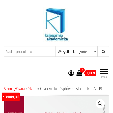
Przejdź
do
treści
0
0,00 zł
Menu
Strona główna
»
Sklep
»
Orzecznictwo Sądów Polskich – Nr 9/2019
Promocja!