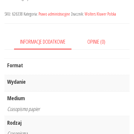
wynosiła:
wynosi:
135,00 zł.
101,25 zł.
SKU:
626338
Kategoria:
Prawo administracyjne
Znacznik:
Wolters Kluwer Polska
INFORMACJE DODATKOWE
OPINIE (0)
Format
Wydanie
Medium
Czasopismo papier
Rodzaj
Czasopisma