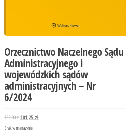
Orzecznictwo Naczelnego Sądu
Administracyjnego i
wojewódzkich sądów
administracyjnych – Nr
6/2024
Pierwotna
Aktualna
135,00
zł
101,25
zł
cena
cena
Brak w magazynie