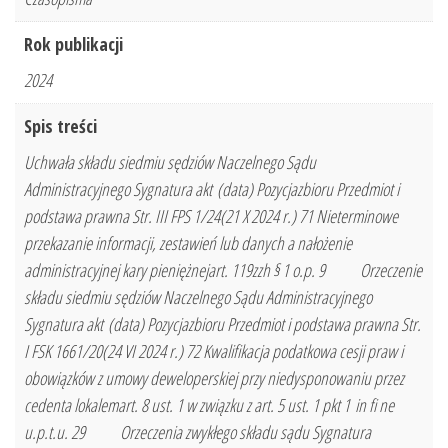
Rok publikacji
2024
Spis treści
Uchwała składu siedmiu sędziów Naczelnego Sądu
Administracyjnego Sygnatura akt (data) Pozycjazbioru Przedmiot i
podstawa prawna Str. III FPS 1/24(21 X 2024 r.) 71 Nieterminowe
przekazanie informacji, zestawień lub danych a nałożenie
administracyjnej kary pieniężnejart. 119zzh § 1 o.p. 9 Orzeczenie
składu siedmiu sędziów Naczelnego Sądu Administracyjnego
Sygnatura akt (data) Pozycjazbioru Przedmiot i podstawa prawna Str.
I FSK 1661/20(24 VI 2024 r.) 72 Kwalifikacja podatkowa cesji praw i
obowiązków z umowy deweloperskiej przy niedysponowaniu przez
cedenta lokalemart. 8 ust. 1 w związku z art. 5 ust. 1 pkt 1 in fi ne
u.p.t.u. 29 Orzeczenia zwykłego składu sądu Sygnatura