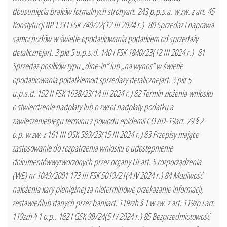
dousunięcia braków formalnych stronyart. 243 p.p.s.a. w zw. z art. 45
Konstytucji RP 133 I FSK 740/22(12 III 2024 r.) 80 Sprzedaż i naprawa
samochodów w świetle opodatkowania podatkiem od sprzedaży
detalicznejart. 3 pkt 5 u.p.s.d. 140 I FSK 1840/23(12 III 2024 r.) 81
Sprzedaż posiłków typu „dine-in” lub „na wynos” w świetle
opodatkowania podatkiemod sprzedaży detalicznejart. 3 pkt 5
u.p.s.d. 152 II FSK 1638/23(14 III 2024 r.) 82 Termin złożenia wniosku
o stwierdzenie nadpłaty lub o zwrot nadpłaty podatku a
zawieszeniebiegu terminu z powodu epidemii COVID-19art. 79 § 2
o.p. w zw. z 161 III OSK 589/23(15 III 2024 r.) 83 Przepisy mające
zastosowanie do rozpatrzenia wniosku o udostępnienie
dokumentówwytworzonych przez organy UEart. 5 rozporządzenia
(WE) nr 1049/2001 173 III FSK 5019/21(4 IV 2024 r.) 84 Możliwość
nałożenia kary pieniężnej za nieterminowe przekazanie informacji,
zestawieńlub danych przez bankart. 119zzh § 1 w zw. z art. 119zp i art.
119zzh § 1 o.p.. 182 I GSK 99/24(5 IV 2024 r.) 85 Bezprzedmiotowość