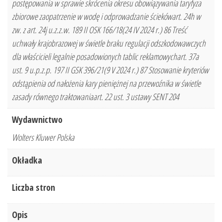
postępowania w sprawie skrócenia okresu obowiązywania taryfyza
zbiorowe zaopatrzenie w wodę i odprowadzanie ściekówart. 24h w
zw. z art. 24j u.z.z.w. 189 II OSK 166/18(24 IV 2024 r.) 86 Treść
uchwały krajobrazowej w świetle braku regulacji odszkodowawczych
dla właścicieli legalnie posadowionych tablic reklamowychart. 37a
ust. 9 u.p.z.p. 197 II GSK 396/21(9 V 2024 r.) 87 Stosowanie kryteriów
odstąpienia od nałożenia kary pieniężnej na przewoźnika w świetle
zasady równego traktowaniaart. 22 ust. 3 ustawy SENT 204
Wydawnictwo
Wolters Kluwer Polska
Okładka
Liczba stron
Opis