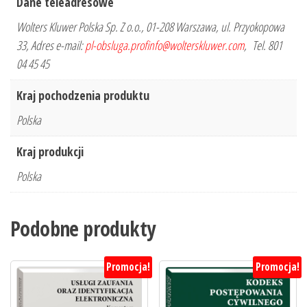
Dane teleadresowe
Wolters Kluwer Polska Sp. Z o.o., 01-208 Warszawa, ul. Przyokopowa
33, Adres e-mail:
pl-obsluga.profinfo@wolterskluwer.com
, Tel. 801
04 45 45
Kraj pochodzenia produktu
Polska
Kraj produkcji
Polska
Podobne produkty
Promocja!
Promocja!