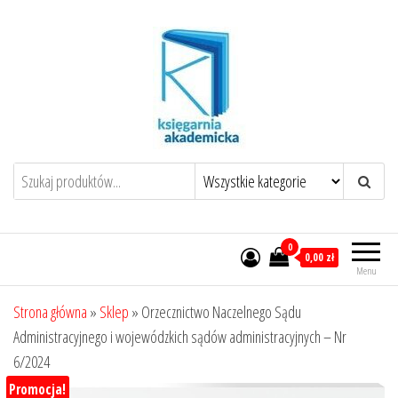
Przejdź
do
treści
0
0,00 zł
Menu
Strona główna
»
Sklep
»
Orzecznictwo Naczelnego Sądu
Administracyjnego i wojewódzkich sądów administracyjnych – Nr
6/2024
Promocja!