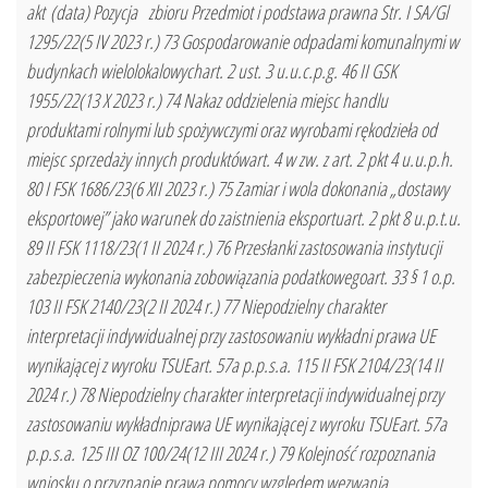
akt (data) Pozycja zbioru Przedmiot i podstawa prawna Str. I SA/Gl
1295/22(5 IV 2023 r.) 73 Gospodarowanie odpadami komunalnymi w
budynkach wielolokalowychart. 2 ust. 3 u.u.c.p.g. 46 II GSK
1955/22(13 X 2023 r.) 74 Nakaz oddzielenia miejsc handlu
produktami rolnymi lub spożywczymi oraz wyrobami rękodzieła od
miejsc sprzedaży innych produktówart. 4 w zw. z art. 2 pkt 4 u.u.p.h.
80 I FSK 1686/23(6 XII 2023 r.) 75 Zamiar i wola dokonania „dostawy
eksportowej” jako warunek do zaistnienia eksportuart. 2 pkt 8 u.p.t.u.
89 II FSK 1118/23(1 II 2024 r.) 76 Przesłanki zastosowania instytucji
zabezpieczenia wykonania zobowiązania podatkowegoart. 33 § 1 o.p.
103 II FSK 2140/23(2 II 2024 r.) 77 Niepodzielny charakter
interpretacji indywidualnej przy zastosowaniu wykładni prawa UE
wynikającej z wyroku TSUEart. 57a p.p.s.a. 115 II FSK 2104/23(14 II
2024 r.) 78 Niepodzielny charakter interpretacji indywidualnej przy
zastosowaniu wykładniprawa UE wynikającej z wyroku TSUEart. 57a
p.p.s.a. 125 III OZ 100/24(12 III 2024 r.) 79 Kolejność rozpoznania
wniosku o przyznanie prawa pomocy względem wezwania