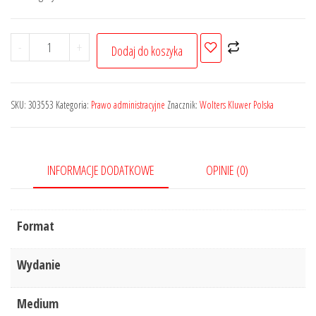
wynosiła:
wynosi:
124,01 zł.
93,01 zł.
ilość
-
+
Dodaj do koszyka
Orzecznictwo
Naczelnego
Sądu
SKU:
303553
Kategoria:
Prawo administracyjne
Znacznik:
Wolters Kluwer Polska
Administracyjnego
i
wojewódzkich
INFORMACJE DODATKOWE
OPINIE (0)
sądów
administracyjnych
-
Format
Nr
5/2022
Wydanie
Medium