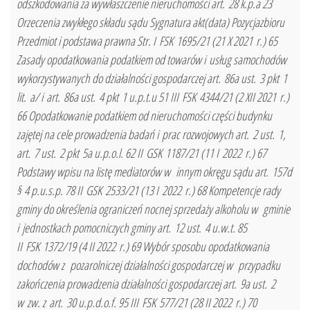
odszkodowania za wywłaszczenie nieruchomości art. 28 k.p.a 23
Orzeczenia zwykłego składu sądu Sygnatura akt(data) Pozycjazbioru
Przedmiot i podstawa prawna Str. I FSK 1695/21 (21 X 2021 r.) 65
Zasady opodatkowania podatkiem od towarów i usług samochodów
wykorzystywanych do działalności gospodarczej art. 86a ust. 3 pkt 1
lit. a/ i art. 86a ust. 4 pkt 1 u.p.t.u 51 III FSK 4344/21 (2 XII 2021 r.)
66 Opodatkowanie podatkiem od nieruchomości części budynku
zajętej na cele prowadzenia badań i prac rozwojowych art. 2 ust. 1,
art. 7 ust. 2 pkt 5a u.p.o.l. 62 II GSK 1187/21 (11 I 2022 r.) 67
Podstawy wpisu na listę mediatorów w innym okręgu sądu art. 157d
§ 4 p.u.s.p. 78 II GSK 2533/21 (13 I 2022 r.) 68 Kompetencje rady
gminy do określenia ograniczeń nocnej sprzedaży alkoholu w gminie
i jednostkach pomocniczych gminy art. 12 ust. 4 u.w.t. 85
II FSK 1372/19 (4 II 2022 r.) 69 Wybór sposobu opodatkowania
dochodów z pozarolniczej działalności gospodarczej w przypadku
zakończenia prowadzenia działalności gospodarczej art. 9a ust. 2
w zw. z art. 30 u.p.d.o.f. 95 III FSK 577/21 (28 II 2022 r.) 70