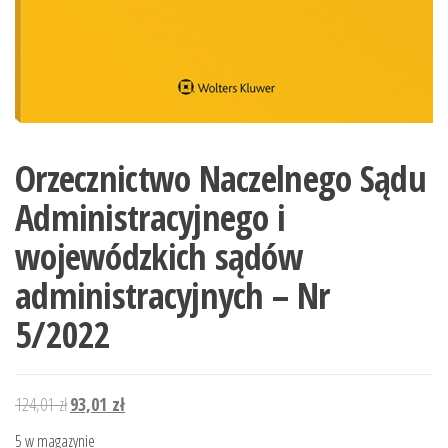
Orzecznictwo Naczelnego Sądu
Administracyjnego i
wojewódzkich sądów
administracyjnych – Nr
5/2022
Pierwotna
Aktualna
124,01
zł
93,01
zł
cena
cena
5 w magazynie