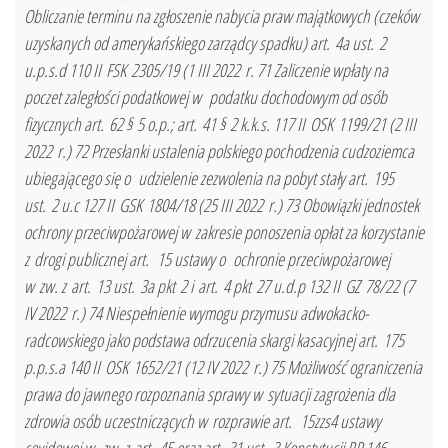
Obliczanie terminu na zgłoszenie nabycia praw majątkowych (czeków
uzyskanych od amerykańskiego zarządcy spadku) art. 4a ust. 2
u.p.s.d 110 II FSK 2305/19 (1 III 2022 r. 71 Zaliczenie wpłaty na
poczet zaległości podatkowej w podatku dochodowym od osób
fizycznych art. 62 § 5 o.p.; art. 41 § 2 k.k.s. 117 II OSK 1199/21 (2 III
2022 r.) 72 Przesłanki ustalenia polskiego pochodzenia cudzoziemca
ubiegającego się o udzielenie zezwolenia na pobyt stały art. 195
ust. 2 u.c 127 II GSK 1804/18 (25 III 2022 r.) 73 Obowiązki jednostek
ochrony przeciwpożarowej w zakresie ponoszenia opłat za korzystanie
z drogi publicznej art. 15 ustawy o ochronie przeciwpożarowej
w zw. z art. 13 ust. 3a pkt 2 i art. 4 pkt 27 u.d.p 132 II GZ 78/22 (7
IV 2022 r.) 74 Niespełnienie wymogu przymusu adwokacko-
radcowskiego jako podstawa odrzucenia skargi kasacyjnej art. 175
p.p.s.a 140 II OSK 1652/21 (12 IV 2022 r.) 75 Możliwość ograniczenia
prawa do jawnego rozpoznania sprawy w sytuacji zagrożenia dla
zdrowia osób uczestniczących w rozprawie art. 15zzs4 ustawy