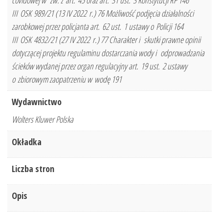
covidowej w zw. z art. 45 oraz art. 31 ust. 3 Konstytucji RP 146
III OSK 989/21 (13 IV 2022 r.) 76 Możliwość podjęcia działalności
zarobkowej przez policjanta art. 62 ust. 1 ustawy o Policji 164
III OSK 4832/21 (27 IV 2022 r.) 77 Charakter i skutki prawne opinii
dotyczącej projektu regulaminu dostarczania wody i odprowadzania
ścieków wydanej przez organ regulacyjny art. 19 ust. 2 ustawy
o zbiorowym zaopatrzeniu w wodę 191
Wydawnictwo
Wolters Kluwer Polska
Okładka
Liczba stron
Opis