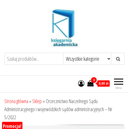
Przejdź
do
treści
0
0,00 zł
Menu
Strona główna
»
Sklep
»
Orzecznictwo Naczelnego Sądu
Administracyjnego i wojewódzkich sądów administracyjnych – Nr
5/2022
Promocja!