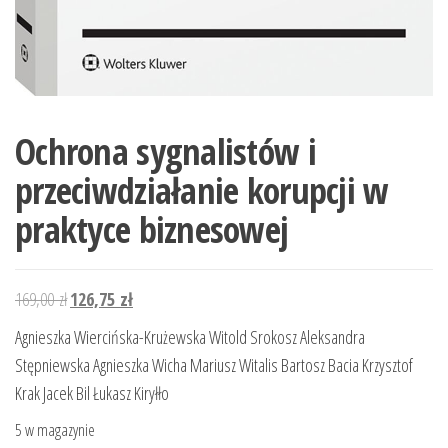
Ochrona sygnalistów i
przeciwdziałanie korupcji w
praktyce biznesowej
Pierwotna
Aktualna
169,00
zł
126,75
zł
cena
cena
Agnieszka Wiercińska-Krużewska Witold Srokosz Aleksandra
wynosiła:
wynosi:
Stępniewska Agnieszka Wicha Mariusz Witalis Bartosz Bacia Krzysztof
169,00 zł.
126,75 zł.
Krak Jacek Bil Łukasz Kiryłło
5 w magazynie