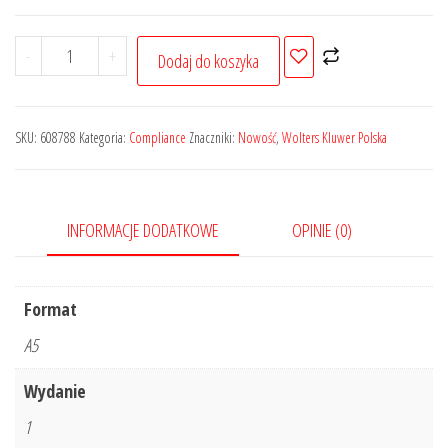
ilość
-
+
Dodaj do koszyka
Ochrona
sygnalistów
i
SKU:
608788
Kategoria:
Compliance
Znaczniki:
Nowość
,
Wolters Kluwer Polska
przeciwdziałanie
korupcji
w
INFORMACJE DODATKOWE
OPINIE (0)
praktyce
biznesowej
Format
A5
Wydanie
1