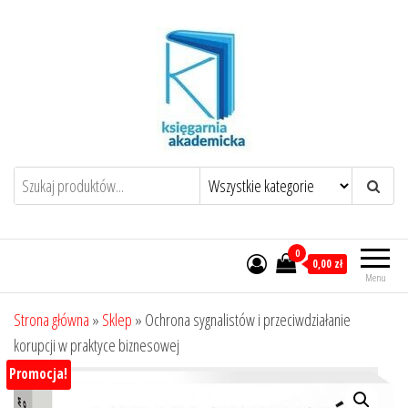
Przejdź
do
treści
0
0,00 zł
Menu
Strona główna
»
Sklep
»
Ochrona sygnalistów i przeciwdziałanie
korupcji w praktyce biznesowej
Promocja!