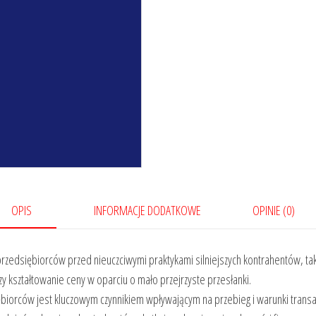
wykorzystywaniem
przewagi
kontraktowej
OPIS
INFORMACJE DODATKOWE
OPINIE (0)
zedsiębiorców przed nieuczciwymi praktykami silniejszych kontrahentów, taki
kształtowanie ceny w oparciu o mało przejrzyste przesłanki.
biorców jest kluczowym czynnikiem wpływającym na przebieg i warunki transak