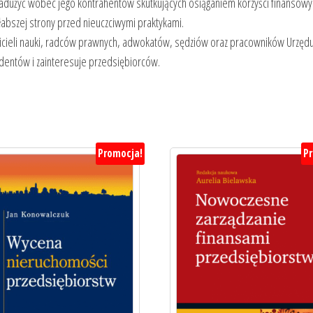
adużyć wobec jego kontrahentów skutkujących osiąganiem korzyści finansowy
abszej strony przed nieuczciwymi praktykami.
wicieli nauki, radców prawnych, adwokatów, sędziów oraz pracowników Urzęd
dentów i zainteresuje przedsiębiorców.
Promocja!
P