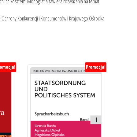
ch ich kosztem. Monografia zawiera rozważania na temat
u Ochrony Konkurencji i Konsumentów i Krajowego Ośrodka
romocja!
Promocja!