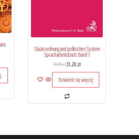
ami
Staatsordnung und politisches System
Spracharbeitsbuch. Band 1
na
Pierwotna
Aktualna
39,00
zł
31,20
zł
cena
cena
:
j
wynosiła:
wynosi:
Dowiedz się więcej
ł.
39,00 zł.
31,20 zł.