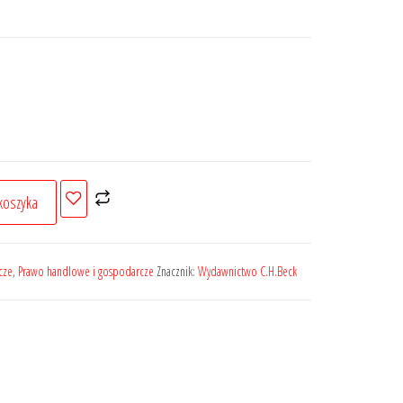
koszyka
cze
,
Prawo handlowe i gospodarcze
Znacznik:
Wydawnictwo C.H.Beck