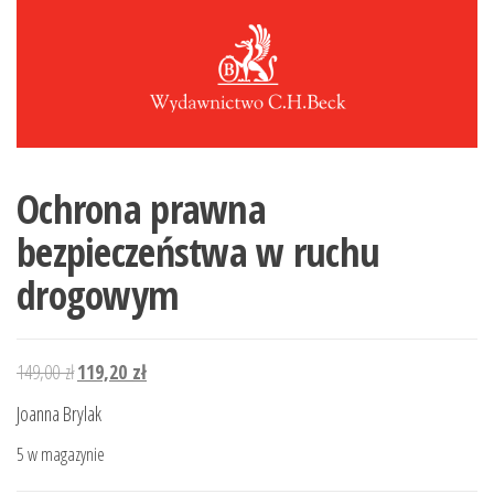
Ochrona prawna
bezpieczeństwa w ruchu
drogowym
Pierwotna
Aktualna
149,00
zł
119,20
zł
cena
cena
Joanna Brylak
wynosiła:
wynosi:
5 w magazynie
149,00 zł.
119,20 zł.