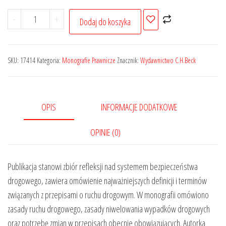
ilość
-
+
Dodaj do koszyka
Ochrona
prawna
bezpieczeństwa
SKU:
17414
Kategoria:
Monografie Prawnicze
Znacznik:
Wydawnictwo C.H.Beck
w
ruchu
drogowym
OPIS
INFORMACJE DODATKOWE
OPINIE (0)
Publikacja stanowi zbiór refleksji nad systemem bezpieczeństwa
drogowego, zawiera omówienie najważniejszych definicji i terminów
związanych z przepisami o ruchu drogowym. W monografii omówiono
zasady ruchu drogowego, zasady niwelowania wypadków drogowych
oraz potrzebę zmian w przepisach obecnie obowiązujących. Autorka