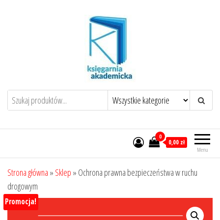
Przejdź
do
treści
0
0,00 zł
Menu
Strona główna
»
Sklep
»
Ochrona prawna bezpieczeństwa w ruchu
drogowym
Promocja!