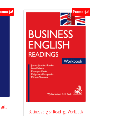
romocja!
Promocja!
rynku
Business English Readings. Workbook