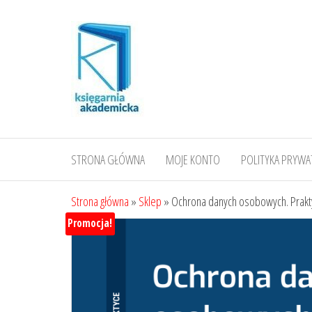
Przejdź
do
treści
STRONA GŁÓWNA
MOJE KONTO
POLITYKA PRYWA
Strona główna
»
Sklep
»
Ochrona danych osobowych. Prakt
Promocja!