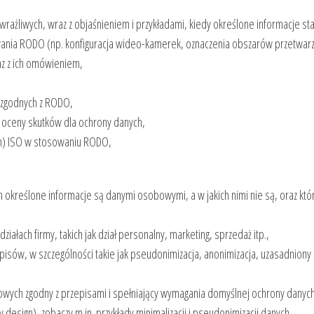
wrażliwych, wraz z objaśnieniem i przykładami, kiedy określone informacje s
wania RODO (np. konfiguracja wideo-kamerek, oznaczenia obszarów przetwar
az z ich omówieniem,
iezgodnych z RODO,
 oceny skutków dla ochrony danych,
) ISO w stosowaniu RODO,
określone informacje są danymi osobowymi, a w jakich nimi nie są, oraz które 
łach firmy, takich jak dział personalny, marketing, sprzedaż itp.,
isów, w szczególności takie jak pseudonimizacja, anonimizacja, uzasadniony i
wych zgodny z przepisami i spełniający wymagania domyślnej ochrony danych
design), zobaczy m.in. przykłady minimalizacji i pseudonimizacji danych,