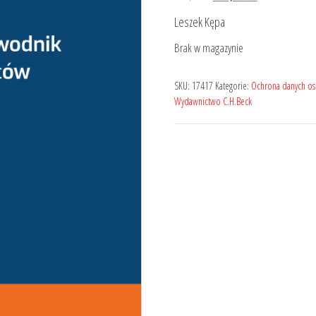
cena
cena
Leszek Kępa
wynosiła:
wynosi:
Brak w magazynie
149,00 zł.
119,20 zł.
SKU:
17417
Kategorie:
Ochrona danych os
Wydawnictwo C.H.Beck