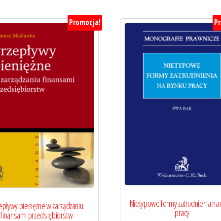
Promocja!
P
Nietypowe formy zatrudnienia na 
epływy pieniężne w zarządzaniu
pracy
finansami przedsiębiorstw