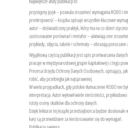
Największe atuty publikacji to:
przystępny język – pozwala zrozumieć wymagania RODO i i
przekrojowość – książka opisuje wszystkie kluczowe wyma
autor – doświadczony praktyk, który ma na co dzień stycz
zastosowanie porównań i metafor – ułatwiają one zrozumie
przykłady, zdjęcia, tabele i schematy – obrazują poruszane
Wyjątkową częścią publikacji jest opis przetwarzania danych 
pracuje w międzynarodowej grupie kapitałowej i z tego po
Prezesa Urzędu Ochrony Danych Osobowych, opisujący, jakie c
robić, aby przebiegła jak najsprawniej.
W wielu przypadkach, gdy polskie tłumaczenie RODO nie było
interpretacja. Autor wyłowił wiele nieścisłości, przykład
istoty oceny skutków dla ochrony danych.
Dzięki lekturze tej książki przedsiębiorca będzie doskonale w
kary są przewidziane za niestosowanie się do wymagań.
Publikacja zawiera: