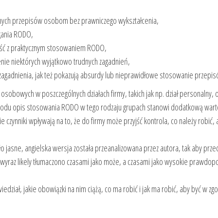
nnych przepisów osobom bez prawniczego wykształcenia,
gania RODO,
ność z praktycznym stosowaniem RODO,
nie niektórych wyjątkowo trudnych zagadnień,
 zagadnienia, jak też pokazują absurdy lub nieprawidłowe stosowanie przepis
osobowych w poszczególnych działach firmy, takich jak np. dział personalny, ob
wodu opis stosowania RODO w tego rodzaju grupach stanowi dodatkową wartoś
zynniki wpływają na to, że do firmy może przyjść kontrola, co należy robić, a
 jasne, angielska wersja została przeanalizowana przez autora, tak aby przeds
owo wyraz likely tłumaczono czasami jako może, a czasami jako wysokie prawd
iedział, jakie obowiązki na nim ciążą, co ma robić i jak ma robić, aby być w zgo