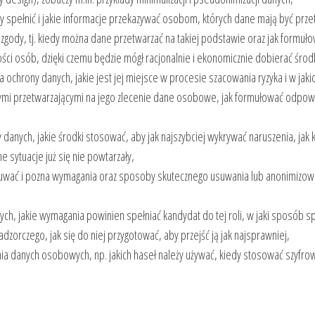
ży spełnić i jakie informacje przekazywać osobom, których dane mają być prz
zgody, tj. kiedy można dane przetwarzać na takiej podstawie oraz jak formu
ści osób, dzięki czemu będzie mógł racjonalnie i ekonomicznie dobierać środ
 ochrony danych, jakie jest jej miejsce w procesie szacowania ryzyka i w jak
ymi przetwarzającymi na jego zlecenie dane osobowe, jak formułować odpowi
danych, jakie środki stosować, aby jak najszybciej wykrywać naruszenia, ja
e sytuacje już się nie powtarzały,
 usuwać i pozna wymagania oraz sposoby skutecznego usuwania lub anonimizo
h, jakie wymagania powinien spełniać kandydat do tej roli, w jaki sposób spr
adzorczego, jak się do niej przygotować, aby przejść ją jak najsprawniej,
a danych osobowych, np. jakich haseł należy używać, kiedy stosować szyfrow