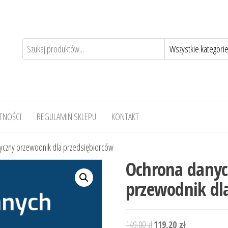
TNOŚCI
REGULAMIN SKLEPU
KONTAKT
yczny przewodnik dla przedsiębiorców
Ochrona danyc
przewodnik dl
Pierwotna
Aktualna
149,00
zł
119,20
zł