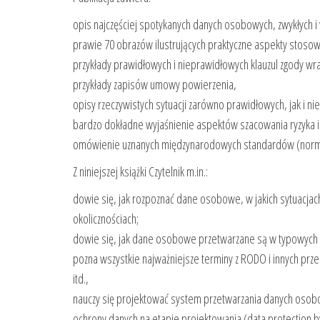
opis najczęściej spotykanych danych osobowych, zwykłych i 
prawie 70 obrazów ilustrujących praktyczne aspekty stoso
przykłady prawidłowych i nieprawidłowych klauzul zgody wr
przykłady zapisów umowy powierzenia,
opisy rzeczywistych sytuacji zarówno prawidłowych, jak i n
bardzo dokładne wyjaśnienie aspektów szacowania ryzyka i
omówienie uznanych międzynarodowych standardów (norm
Z niniejszej książki Czytelnik m.in.:
dowie się, jak rozpoznać dane osobowe, w jakich sytuacjach 
okolicznościach;
dowie się, jak dane osobowe przetwarzane są w typowych dzia
pozna wszystkie najważniejsze terminy z RODO i innych przep
itd.,
nauczy się projektować system przetwarzania danych osobo
ochrony danych na etapie projektowania (data protection by 