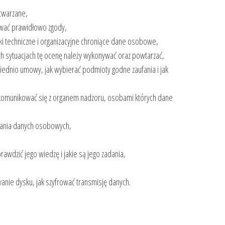
etwarzane,
łować prawidłowo zgody,
ki techniczne i organizacyjne chroniące dane osobowe,
ich sytuacjach tę ocenę należy wykonywać oraz powtarzać,
ednio umowy, jak wybierać podmioty godne zaufania i jak
k komunikować się z organem nadzoru, osobami których dane
wania danych osobowych,
awdzić jego wiedzę i jakie są jego zadania,
anie dysku, jak szyfrować transmisję danych.