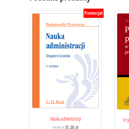
Promocja!
Nauka administracji
Prz
Pierwotna
Aktualna
39,00
zł
31,20
zł