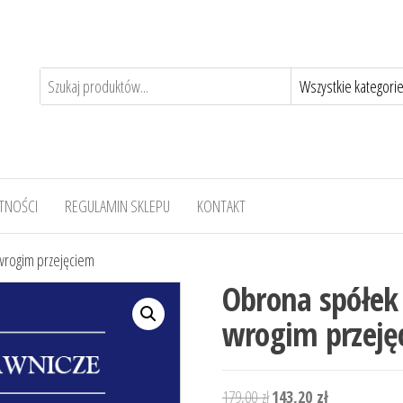
TNOŚCI
REGULAMIN SKLEPU
KONTAKT
wrogim przejęciem
Obrona spółek 
wrogim przeję
Pierwotna
Aktualna
179,00
zł
143,20
zł