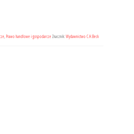
cze
,
Prawo handlowe i gospodarcze
Znacznik:
Wydawnictwo C.H.Beck