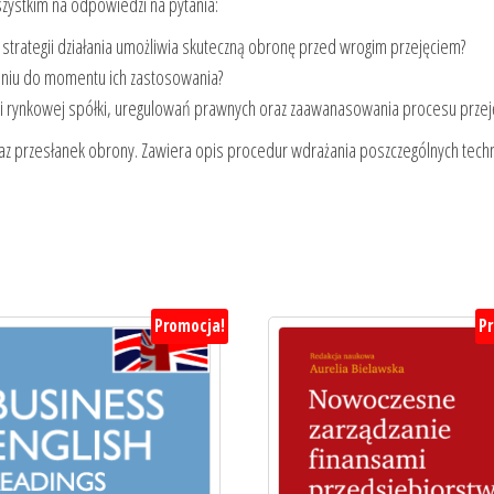
zystkim na odpowiedzi na pytania:
trategii działania umożliwia skuteczną obronę przed wrogim przejęciem?
ieniu do momentu ich zastosowania?
acji rynkowej spółki, uregulowań prawnych oraz zaawanasowania procesu przej
az przesłanek obrony. Zawiera opis procedur wdrażania poszczególnych techn
Promocja!
P