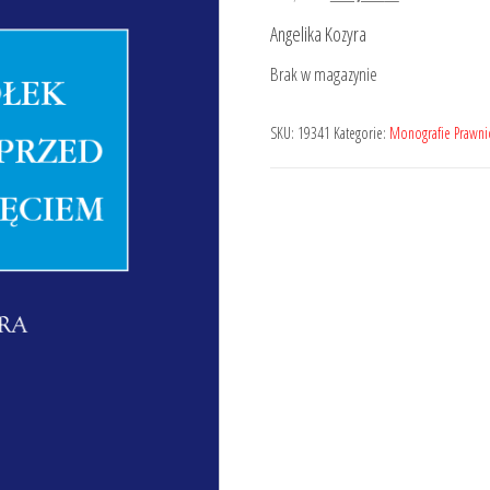
cena
cena
Angelika Kozyra
wynosiła:
wynosi:
Brak w magazynie
179,00 zł.
143,20 zł.
SKU:
19341
Kategorie:
Monografie Prawni