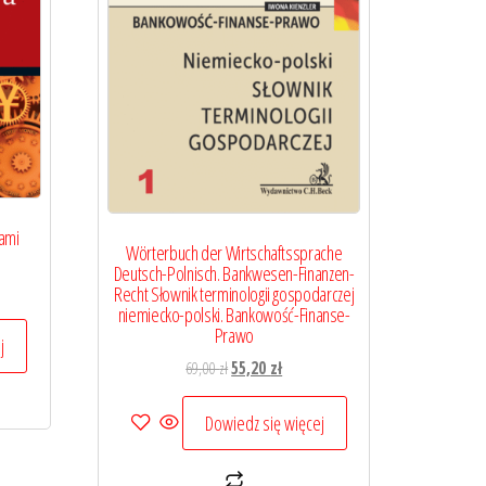
ami
Wörterbuch der Wirtschaftssprache
Deutsch-Polnisch. Bankwesen-Finanzen-
na
Recht Słownik terminologii gospodarczej
niemiecko-polski. Bankowość-Finanse-
Prawo
:
j
Pierwotna
Aktualna
69,00
zł
55,20
zł
ł.
cena
cena
wynosiła:
wynosi:
Dowiedz się więcej
69,00 zł.
55,20 zł.