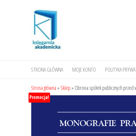
Przejdź
do
treści
STRONA GŁÓWNA
MOJE KONTO
POLITYKA PRYWA
Strona główna
»
Sklep
»
Obrona spółek publicznych przed 
Promocja!