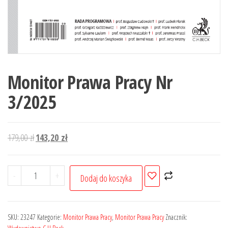
Monitor Prawa Pracy Nr
3/2025
Pierwotna
Aktualna
179,00
zł
143,20
zł
cena
cena
wynosiła:
wynosi:
ilość
-
+
Dodaj do koszyka
179,00 zł.
143,20 zł.
Monitor
Prawa
Pracy
SKU:
23247
Kategorie:
Monitor Prawa Pracy
,
Monitor Prawa Pracy
Znacznik: