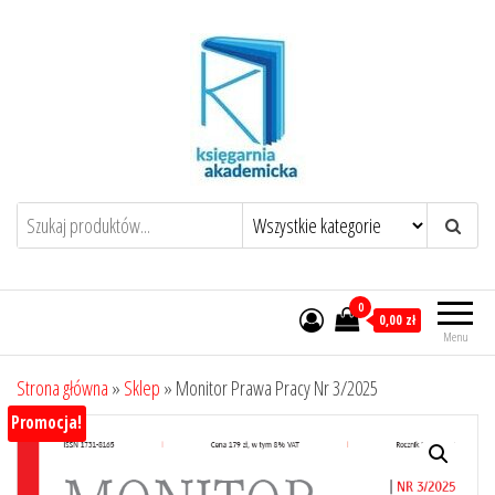
Przejdź
do
treści
0
0,00 zł
Menu
Strona główna
»
Sklep
»
Monitor Prawa Pracy Nr 3/2025
Promocja!