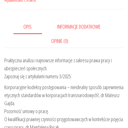
Nr
Wydawnictwo C.H.Beck
3/2025
OPIS
INFORMACJE DODATKOWE
OPINIE (0)
Praktyczna analiza i najnowsze informacje z zakresu prawa pracy i
ubezpieczeń społecznych.
Zapoznaj się z artykułami numeru 3/2025:
Korporacyjne kodeksy postępowania – nieidealny sposób zapewnienia
etycznych standardów w korporacjach transnarodowych?, dr Mateusz
Gajda.
Pozorność umowy o pracę.
O kwalifikacji prawnej czynności przygotowawczych w kontekście pojęcia
czasu pracy, dr Magdalena Rycak.