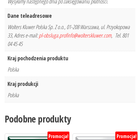
Wysyłamy następnego dnia po zaksięgowaniu płatności.
Dane teleadresowe
Wolters Kluwer Polska Sp. Z o.o., 01-208 Warszawa, ul. Przyokopowa
33, Adres e-mail:
pl-obsluga.profinfo@wolterskluwer.com
, Tel. 801
04 45 45
Kraj pochodzenia produktu
Polska
Kraj produkcji
Polska
Podobne produkty
Promocja!
Promocja!