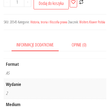
ilość
-
+
Dodaj do koszyka
Metody
prawnicze.
Logika
SKU:
20545
Kategorie:
Historia
,
teoria i filozofia prawa
Znacznik:
Wolters Kluwer Polska
-
analiza
-
INFORMACJE DODATKOWE
OPINIE (0)
argumentacja
-
hermeneutyka
Format
A5
Wydanie
2
Medium