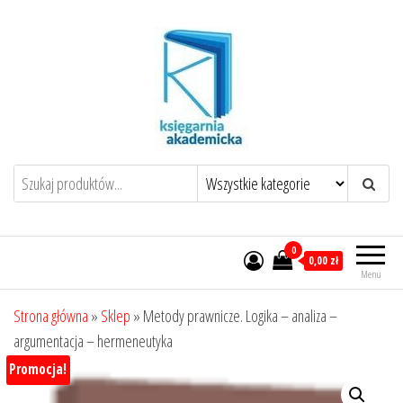
Przejdź
do
treści
0
0,00 zł
Menu
Strona główna
»
Sklep
»
Metody prawnicze. Logika – analiza –
argumentacja – hermeneutyka
Promocja!