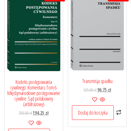
Transmisja spadku
Kodeks postępowania
cywilnego. Komentarz. Tom 6.
Pierwotna
Aktualna
129,00
zł
96,75
zł
Międzynarodowe postępowanie
cena
cena
cywilne. Sąd polubowny
wynosiła:
wynosi:
(arbitrażowy)
129,00 zł.
96,75 zł.
Dodaj do koszyka
Pierwotna
Aktualna
259,00
zł
194,25
zł
cena
cena
wynosiła:
wynosi: