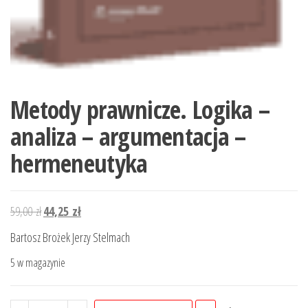
Metody prawnicze. Logika –
analiza – argumentacja –
hermeneutyka
Pierwotna
Aktualna
59,00
zł
44,25
zł
cena
cena
Bartosz Brożek Jerzy Stelmach
wynosiła:
wynosi:
5 w magazynie
59,00 zł.
44,25 zł.