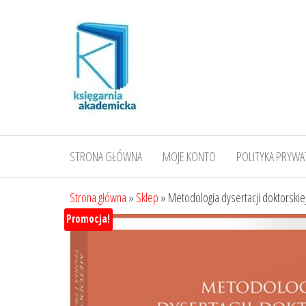
Przejdź
do
treści
STRONA GŁÓWNA
MOJE KONTO
POLITYKA PRYWA
Strona główna
»
Sklep
»
Metodologia dysertacji doktorskiej
Promocja!