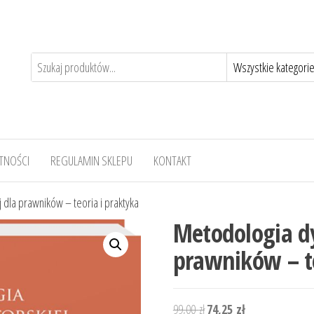
TNOŚCI
REGULAMIN SKLEPU
KONTAKT
 dla prawników – teoria i praktyka
Metodologia dy
prawników – te
Pierwotna
Aktualna
99,00
zł
74,25
zł