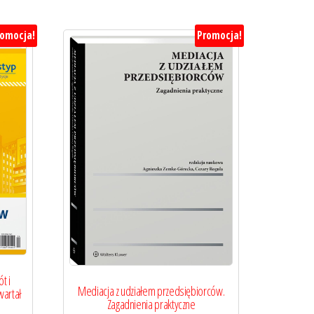
romocja!
Promocja!
t i
Mediacja z udziałem przedsiębiorców.
artał
Zagadnienia praktyczne