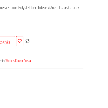
era Brunon Hołyst Hubert Izdebski Aneta Łazarska Jacek
koszyka
znik:
Wolters Kluwer Polska