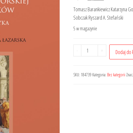
cena
cena
Tomasz Barankiewicz Katarzyna Gon
wynosiła:
wynosi:
Sobczak Ryszard A. Stefański
99,00 zł.
74,25 zł.
5 w magazynie
ilość
-
+
Dodaj do 
Metodologia
dysertacji
doktorskiej
SKU:
184739
Kategoria:
Bez kategorii
Znac
dla
prawników
–
teoria
i
praktyka