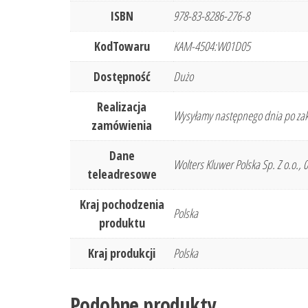
ISBN
978-83-8286-276-8
KodTowaru
KAM-4504:W01D05
Dostępność
Dużo
Realizacja
Wysyłamy następnego dnia po zak
zamówienia
Dane
Wolters Kluwer Polska Sp. Z o.o.,
teleadresowe
Kraj pochodzenia
Polska
produktu
Kraj produkcji
Polska
Podobne produkty