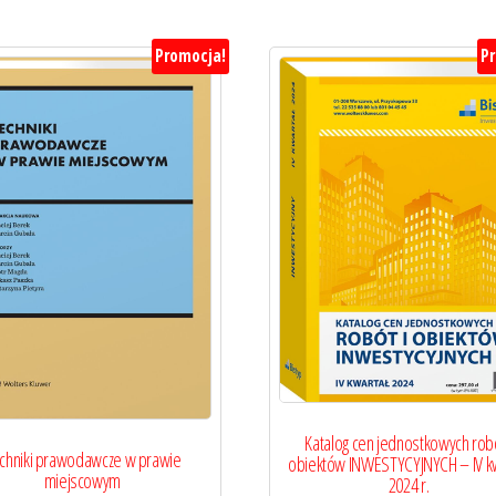
Promocja!
P
Katalog cen jednostkowych robó
chniki prawodawcze w prawie
obiektów INWESTYCYJNYCH – IV kw
miejscowym
2024 r.