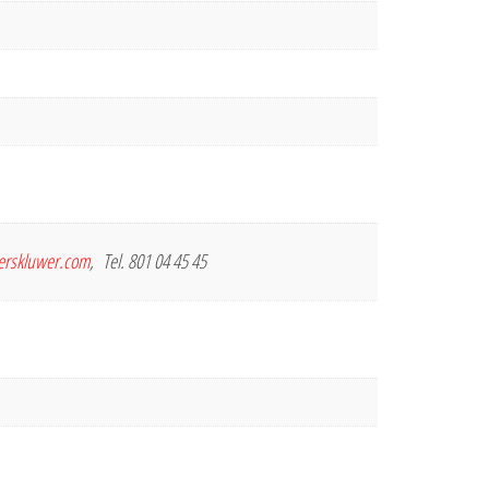
terskluwer.com
, Tel. 801 04 45 45