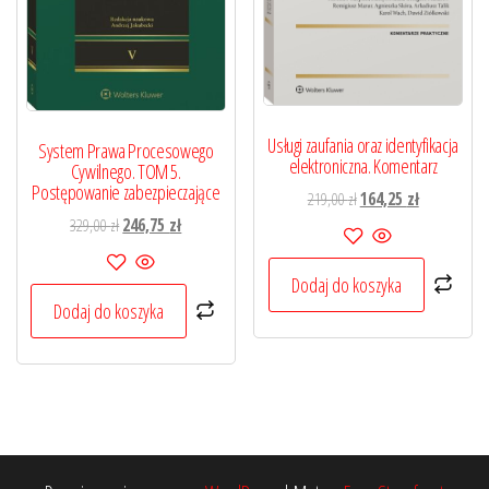
Usługi zaufania oraz identyfikacja
System Prawa Procesowego
elektroniczna. Komentarz
Cywilnego. TOM 5.
Postępowanie zabezpieczające
Pierwotna
Aktualna
219,00
zł
164,25
zł
Pierwotna
Aktualna
cena
cena
329,00
zł
246,75
zł
cena
cena
wynosiła:
wynosi:
wynosiła:
wynosi:
219,00 zł.
164,25 zł.
Dodaj do koszyka
329,00 zł.
246,75 zł.
Dodaj do koszyka