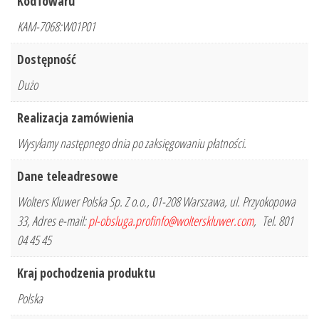
KodTowaru
KAM-7068:W01P01
Dostępność
Dużo
Realizacja zamówienia
Wysyłamy następnego dnia po zaksięgowaniu płatności.
Dane teleadresowe
Wolters Kluwer Polska Sp. Z o.o., 01-208 Warszawa, ul. Przyokopowa
33, Adres e-mail:
pl-obsluga.profinfo@wolterskluwer.com
, Tel. 801
04 45 45
Kraj pochodzenia produktu
Polska