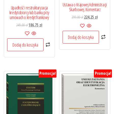
Ustawa o Krajowej Administracji
Upadłość i restrukturyzacja
Skarbowej. Komentarz
kredytobiorcy lub banku przy
umowach o kredyt frankowy
Pierwotna
Aktualna
299,00
zł
224,25
zł
cena
cena
Pierwotna
Aktualna
249,00
zł
186,75
zł
wynosiła:
wynosi:
cena
cena
299,00 zł.
224,25 zł.
Dodaj do koszyka
wynosiła:
wynosi:
249,00 zł.
186,75 zł.
Dodaj do koszyka
Promocja!
Promocja!