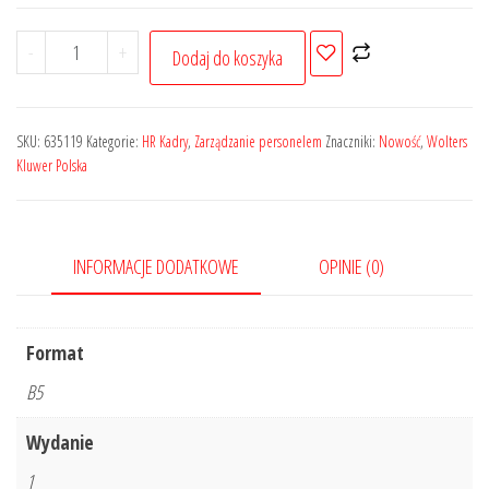
ilość
-
+
Dodaj do koszyka
Mentoring.
Teoria
i
SKU:
635119
Kategorie:
HR Kadry
,
Zarządzanie personelem
Znaczniki:
Nowość
,
Wolters
dobre
Kluwer Polska
praktyki
INFORMACJE DODATKOWE
OPINIE (0)
Format
B5
Wydanie
1