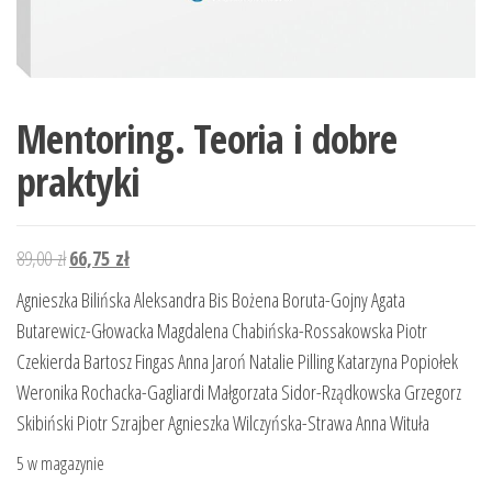
Mentoring. Teoria i dobre
praktyki
Pierwotna
Aktualna
89,00
zł
66,75
zł
cena
cena
Agnieszka Bilińska Aleksandra Bis Bożena Boruta-Gojny Agata
wynosiła:
wynosi:
Butarewicz-Głowacka Magdalena Chabińska-Rossakowska Piotr
89,00 zł.
66,75 zł.
Czekierda Bartosz Fingas Anna Jaroń Natalie Pilling Katarzyna Popiołek
Weronika Rochacka-Gagliardi Małgorzata Sidor-Rządkowska Grzegorz
Skibiński Piotr Szrajber Agnieszka Wilczyńska-Strawa Anna Wituła
5 w magazynie