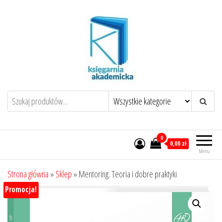
Przejdź
do
treści
0
0,00 zł
Menu
Strona główna
»
Sklep
»
Mentoring. Teoria i dobre praktyki
Promocja!