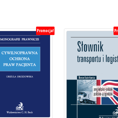
Promocja!
P