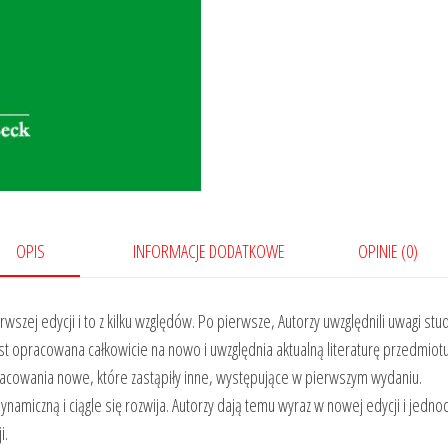
OPIS
INFORMACJE DODATKOWE
OPINIE (0)
wszej edycji i to z kilku względów. Po pierwsze, Autorzy uwzględnili uwagi st
st opracowana całkowicie na nowo i uwzględnia aktualną literaturę przedmiotu
opracowania nowe, które zastąpiły inne, występujące w pierwszym wydaniu.
dynamiczną i ciągle się rozwija. Autorzy dają temu wyraz w nowej edycji i jedn
i.