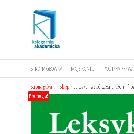
Przejdź
do
treści
STRONA GŁÓWNA
MOJE KONTO
POLITYKA PRYWA
Strona główna
»
Sklep
»
Leksykon współczesnej teorii i fil
Promocja!