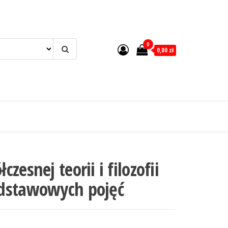
0
0,00 zł
zesnej teorii i filozofii
dstawowych pojęć