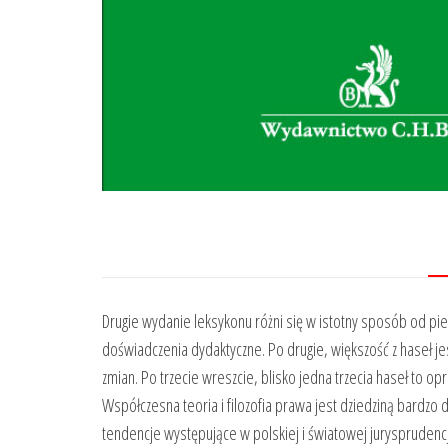
Drugie wydanie leksykonu różni się w istotny sposób od pier
doświadczenia dydaktyczne. Po drugie, większość z haseł je
zmian. Po trzecie wreszcie, blisko jedna trzecia haseł to 
Współczesna teoria i filozofia prawa jest dziedziną bardzo 
tendencje występujące w polskiej i światowej jurysprudencj