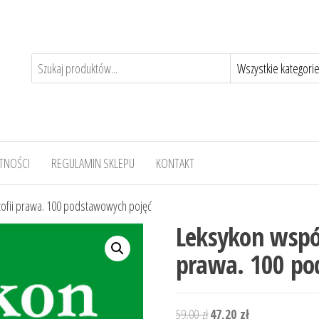
TNOŚCI
REGULAMIN SKLEPU
KONTAKT
ozofii prawa. 100 podstawowych pojęć
Leksykon współc
prawa. 100 po
Pierwotna
Aktualna
59,00
zł
47,20
zł