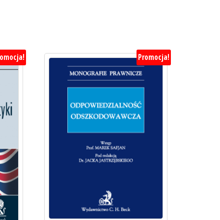
romocja!
Promocja!