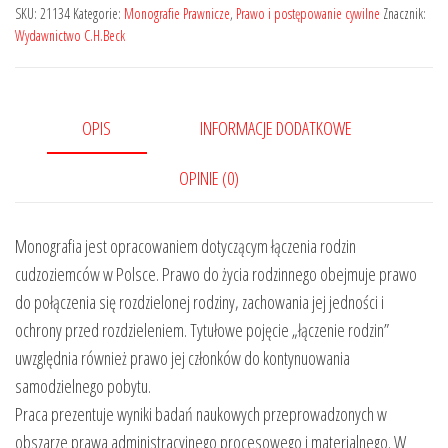
cudzoziemców
SKU:
21134
Kategorie:
Monografie Prawnicze
,
Prawo i postępowanie cywilne
Znacznik:
Wydawnictwo C.H.Beck
OPIS
INFORMACJE DODATKOWE
OPINIE (0)
Monografia jest opracowaniem dotyczącym łączenia rodzin
cudzoziemców w Polsce. Prawo do życia rodzinnego obejmuje prawo
do połączenia się rozdzielonej rodziny, zachowania jej jedności i
ochrony przed rozdzieleniem. Tytułowe pojęcie „łączenie rodzin”
uwzględnia również prawo jej członków do kontynuowania
samodzielnego pobytu.
Praca prezentuje wyniki badań naukowych przeprowadzonych w
obszarze prawa administracyjnego procesowego i materialnego. W