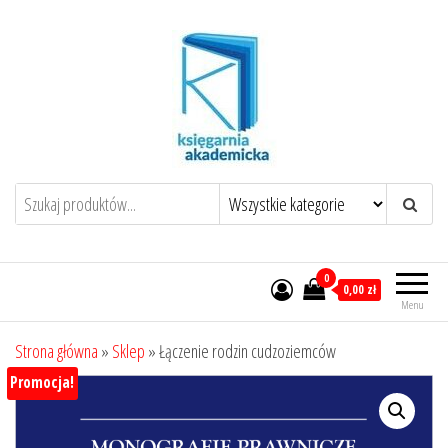
Przejdź
do
treści
0
0,00 zł
Menu
Strona główna
»
Sklep
»
Łączenie rodzin cudzoziemców
Promocja!