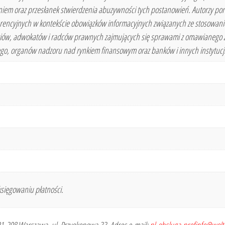
iem oraz przesłanek stwierdzenia abuzywności tych postanowień. Autorzy porus
erencyjnych w kontekście obowiązków informacyjnych związanych ze stosowan
ędziów, adwokatów i radców prawnych zajmujących się sprawami z omawianego 
go, organów nadzoru nad rynkiem finansowym oraz banków i innych instytucji
sięgowaniu płatności.