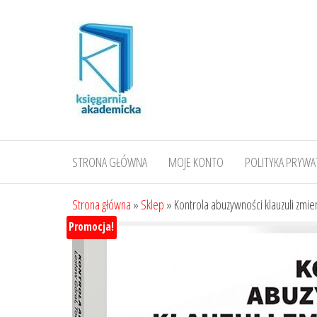
Przejdź
do
treści
STRONA GŁÓWNA
MOJE KONTO
POLITYKA PRYWA
Strona główna
»
Sklep
»
Kontrola abuzywności klauzuli zm
Promocja!