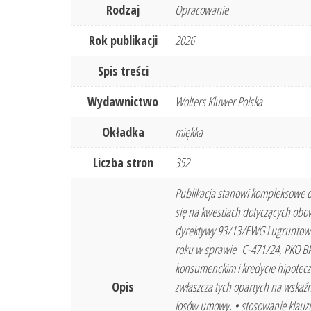
Rodzaj
Opracowanie
Rok publikacji
2026
Spis treści
Wydawnictwo
Wolters Kluwer Polska
Okładka
miękka
Liczba stron
352
Publikacja stanowi kompleksowe o
się na kwestiach dotyczących obo
dyrektywy 93/13/EWG i ugruntowa
roku w sprawie C-471/24, PKO BP.
konsumenckim i kredycie hipotec
Opis
zwłaszcza tych opartych na wskaźn
losów umowy, • stosowanie klauzu