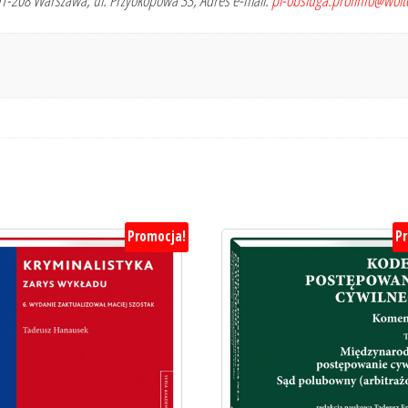
 01-208 Warszawa, ul. Przyokopowa 33, Adres e-mail:
pl-obsluga.profinfo@wol
Promocja!
P