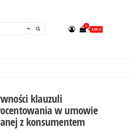
0
0,00 zł
wności klauzuli
rocentowania w umowie
ranej z konsumentem