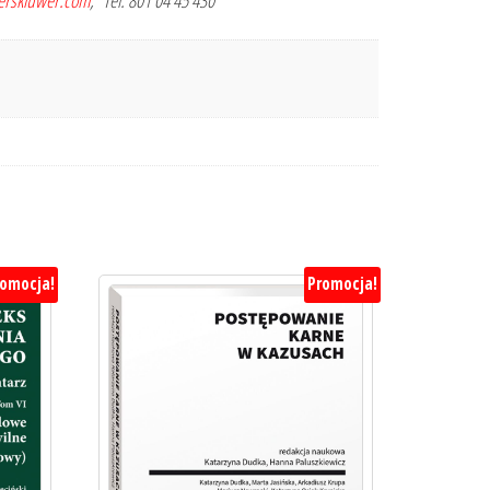
terskluwer.com
, Tel. 801 04 45 430
romocja!
Promocja!