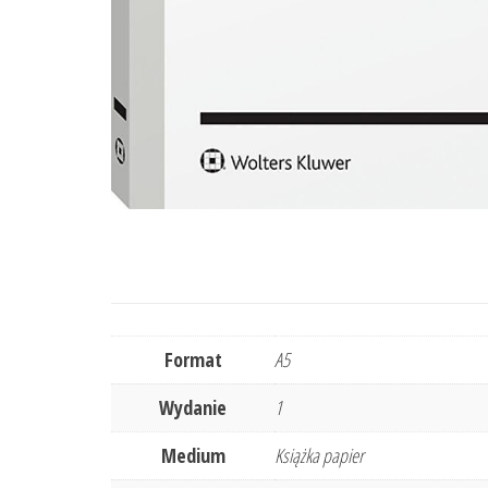
Format
A5
Wydanie
1
Medium
Książka papier