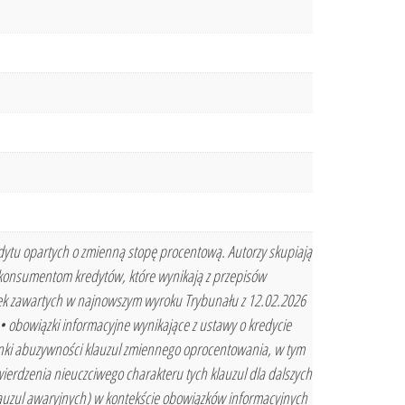
ytu opartych o zmienną stopę procentową. Autorzy skupiają
 konsumentom kredytów, które wynikają z przepisów
ek zawartych w najnowszym wyroku Trybunału z 12.02.2026
 obowiązki informacyjne wynikające z ustawy o kredycie
nki abuzywności klauzul zmiennego oprocentowania, w tym
ierdzenia nieuczciwego charakteru tych klauzul dla dalszych
auzul awaryjnych) w kontekście obowiązków informacyjnych