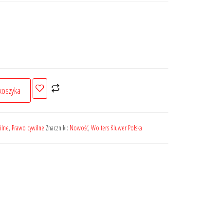
i
koszyka
ilne
,
Prawo cywilne
Znaczniki:
Nowość
,
Wolters Kluwer Polska