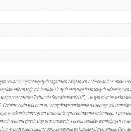
pracowanie najistotniejszych zagadnień związanych z oferowaniem umów kred
wiązków informacyjnych banków i innych instytucji finansowych udzielających
nego orzecznictwa Trybunału Sprawiedliwości UE, , w tym również wskazów
 Czytelnicy odnajdą tu m.in. szczegółowe omówienie następujących tematów:•
znym w zakresie dotyczącym stosowania oprocentowania zmiennego, • przesła
ikach referencyjnych stóp procentowych, z oceną skutków wynikających ze stw
l na wypadek zaprzestania opracowywania wskaźnika referencyjnego (tzw. kl