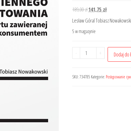
Pierwotna
Aktualna
189,00
zł
141,75
zł
cena
cena
Lesław Góral Tobiasz Nowakowsk
wynosiła:
wynosi:
5 w magazynie
189,00 zł.
141,75 zł.
ilość
-
+
Dodaj do 
Kontrola
abuzywności
klauzuli
SKU:
734785
Kategorie:
Postępowanie cyw
zmiennego
oprocentowania
w
umowie
kredytu
zawieranej