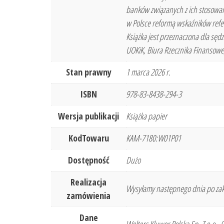
banków związanych z ich stosowan
w Polsce reformą wskaźników ref
Książka jest przeznaczona dla s
UOKiK, Biura Rzecznika Finansowe
Stan prawny
1 marca 2026 r.
ISBN
978-83-8438-294-3
Wersja publikacji
Książka papier
KodTowaru
KAM-7180:W01P01
Dostępność
Dużo
Realizacja
Wysyłamy następnego dnia po zak
zamówienia
Dane