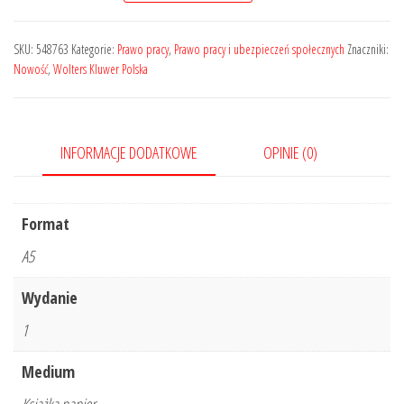
wzorzec
reżimu
SKU:
548763
Kategorie:
Prawo pracy
,
Prawo pracy i ubezpieczeń społecznych
Znaczniki:
zatrudnienia
Nowość
,
Wolters Kluwer Polska
członków
korpusu
służby
INFORMACJE DODATKOWE
OPINIE (0)
cywilnej
Format
A5
Wydanie
1
Medium