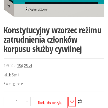
Konstytucyjny wzorzec reżimu
zatrudnienia członków
korpusu służby cywilnej
Pierwotna
Aktualna
179,00
zł
134,25
zł
cena
cena
Jakub Szmit
wynosiła:
wynosi:
5 w magazynie
179,00 zł.
134,25 zł.
ilość
-
+
Dodaj do koszyka
Konstytucyjny