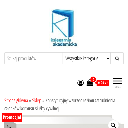
Przejdź
do
treści
0
0,00 zł
Menu
Strona główna
»
Sklep
»
Konstytucyjny wzorzec reżimu zatrudnienia
członków korpusu służby cywilnej
Promocja!