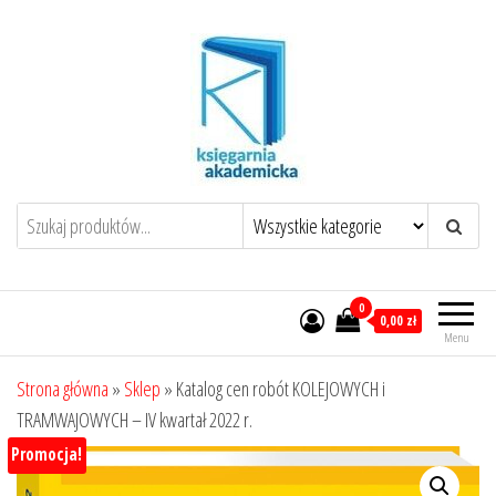
Przejdź
do
treści
0
0,00 zł
Menu
Strona główna
»
Sklep
»
Katalog cen robót KOLEJOWYCH i
TRAMWAJOWYCH – IV kwartał 2022 r.
Promocja!