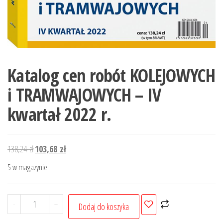
Katalog cen robót KOLEJOWYCH
i TRAMWAJOWYCH – IV
kwartał 2022 r.
Pierwotna
Aktualna
138,24
zł
103,68
zł
cena
cena
5 w magazynie
wynosiła:
wynosi:
138,24 zł.
103,68 zł.
ilość
-
+
Dodaj do koszyka
Katalog