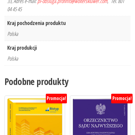
33, Adres e-mail:
pl-obsluga.profinfo@wolterskluwer.com
, Tel. 801
04 45 45
Kraj pochodzenia produktu
Polska
Kraj produkcji
Polska
Podobne produkty
Promocja!
Promocja!