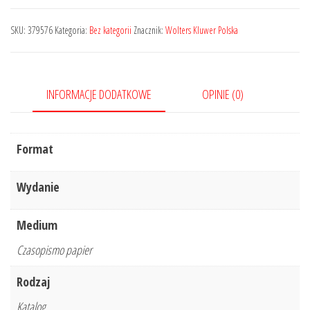
cen
robót
SKU:
379576
Kategoria:
Bez kategorii
Znacznik:
Wolters Kluwer Polska
KOLEJOWYCH
i
TRAMWAJOWYCH
INFORMACJE DODATKOWE
OPINIE (0)
-
IV
kwartał
Format
2022
r.
Wydanie
Medium
Czasopismo papier
Rodzaj
Katalog