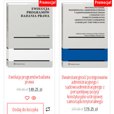
Promocja!
Promocja!
Ewolucja programów badania
Dwuinstancyjność postępowania
prawa
administracyjnego i
sądowoadministracyjnego z
Pierwotna
Aktualna
199,00
zł
149,25
zł
perspektywy pozycji
cena
cena
konstytucyjno-ustrojowej
samorządu terytorialnego
wynosiła:
wynosi:
199,00 zł.
149,25 zł.
Pierwotna
Aktualna
Dodaj do koszyka
239,00
zł
179,25
zł