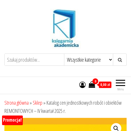
Przejdź
do
treści
0
0,00 zł
Menu
Strona główna
»
Sklep
»
Katalog cen jednostkowych robót i obiektów
REMONTOWYCH – IV kwartał 2025 r.
Promocja!