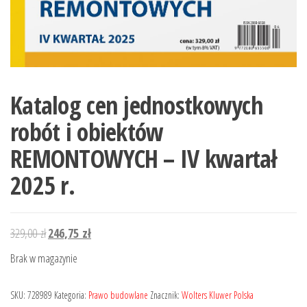
Katalog cen jednostkowych
robót i obiektów
REMONTOWYCH – IV kwartał
2025 r.
Pierwotna
Aktualna
329,00
zł
246,75
zł
cena
cena
Brak w magazynie
wynosiła:
wynosi:
329,00 zł.
246,75 zł.
SKU:
728989
Kategoria:
Prawo budowlane
Znacznik:
Wolters Kluwer Polska