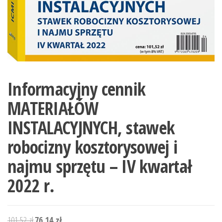
Informacyjny cennik
MATERIAŁÓW
INSTALACYJNYCH, stawek
robocizny kosztorysowej i
najmu sprzętu – IV kwartał
2022 r.
Pierwotna
Aktualna
101,52
zł
76,14
zł