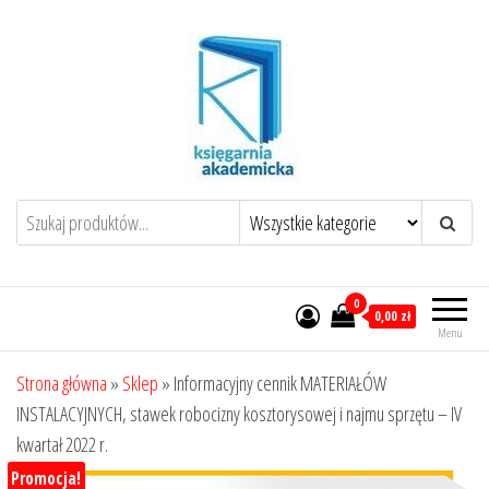
Przejdź
do
treści
0
0,00 zł
Menu
Strona główna
»
Sklep
»
Informacyjny cennik MATERIAŁÓW
INSTALACYJNYCH, stawek robocizny kosztorysowej i najmu sprzętu – IV
kwartał 2022 r.
Promocja!