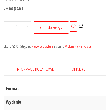
cena
cena
5 w magazynie
wynosiła:
wynosi:
101,52 zł.
76,14 zł.
ilość
-
+
Dodaj do koszyka
Informacyjny
cennik
MATERIAŁÓW
SKU:
379570
Kategoria:
Prawo budowlane
Znacznik:
Wolters Kluwer Polska
INSTALACYJNYCH,
stawek
robocizny
INFORMACJE DODATKOWE
OPINIE (0)
kosztorysowej
i
najmu
Format
sprzętu
-
Wydanie
IV