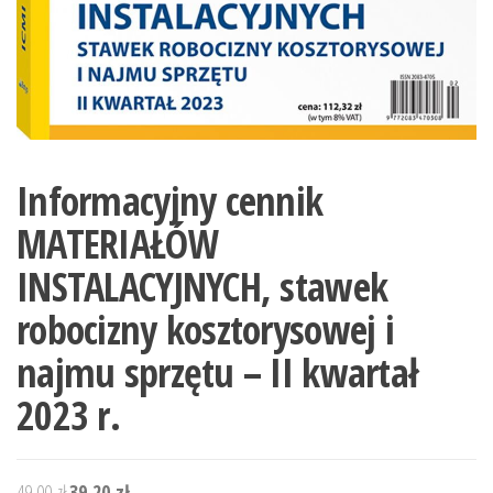
Informacyjny cennik
MATERIAŁÓW
INSTALACYJNYCH, stawek
robocizny kosztorysowej i
najmu sprzętu – II kwartał
2023 r.
Pierwotna
Aktualna
49,00
zł
39,20
zł