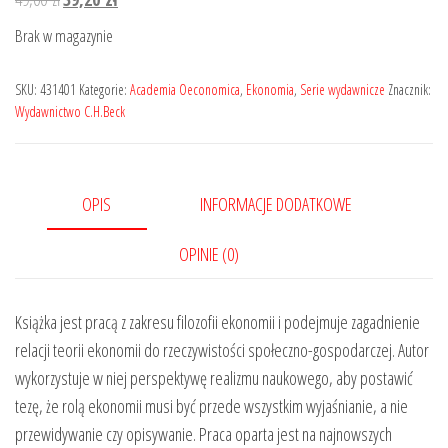
cena
cena
Brak w magazynie
wynosiła:
wynosi:
49,00 zł.
39,20 zł.
SKU:
431401
Kategorie:
Academia Oeconomica
,
Ekonomia
,
Serie wydawnicze
Znacznik:
Wydawnictwo C.H.Beck
OPIS
INFORMACJE DODATKOWE
OPINIE (0)
Książka jest pracą z zakresu filozofii ekonomii i podejmuje zagadnienie
relacji teorii ekonomii do rzeczywistości społeczno-gospodarczej. Autor
wykorzystuje w niej perspektywę realizmu naukowego, aby postawić
tezę, że rolą ekonomii musi być przede wszystkim wyjaśnianie, a nie
przewidywanie czy opisywanie. Praca oparta jest na najnowszych