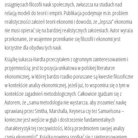
osiągnięciach filozofii nauk społecznych, zwłaszcza na studiach nad
relacją modeli do teorii i empirii. Publikacja podejmuje m.in. problem
realistyczności założeń teorii ekonomii i dowodzi, że „lepsza” ekonomia
nie musi opierać się na bardziej realistycznych założeniach. Autor wyraża
przekonanie, że wzajemne przenikanie się filozofii i ekonomii jest
korzystne dla obydwu tych nauk.
Książkę Łukasza Hardta przeczytałem z ogromnym zainteresowaniem i
przyjemnością; jest to pozycja unikatowa w polskiej literaturze
ekonomicznej, w której bardzo rzadko poruszane są kwestie filozoficzne
w kontekście analizy ekonomicznej, jeżeli już, to wspomina się o tym w
kontekście zagadnień metodologicznych. Całkowicie zgadzam się z
Autorem, że „sama metodologia nie wystarcza, aby zrozumieć naukę
uprawianą przez Smitha, Marshalla, Keynesa czy też Samuelsona –
konieczne jest wejście w głąb i dostrzeżenie fundamentalnych
charakterystyk tej rzeczywistości, którą przedmiotem swojej analizy
czynią ekonomiści”. Książka powinna spotkać się z zainteresowaniem