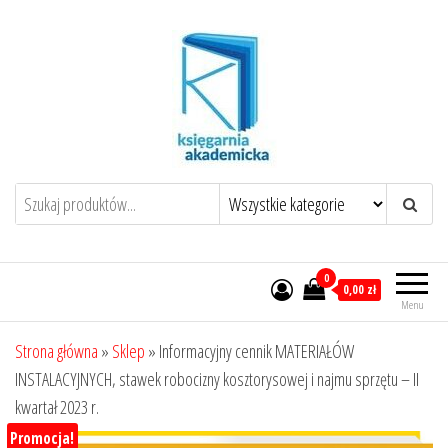
Przejdź
do
treści
0
0,00 zł
Menu
Strona główna
»
Sklep
»
Informacyjny cennik MATERIAŁÓW
INSTALACYJNYCH, stawek robocizny kosztorysowej i najmu sprzętu – II
kwartał 2023 r.
Promocja!