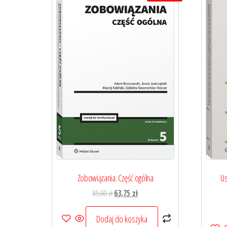
Zobowiązania. Część ogólna
Us
Pierwotna
Aktualna
85,00
zł
63,75
zł
cena
cena
wynosiła:
wynosi:
Dodaj do koszyka