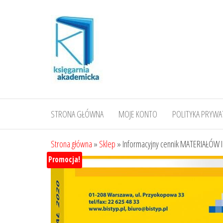
Przejdź
do
treści
STRONA GŁÓWNA
MOJE KONTO
POLITYKA PRYWA
Strona główna
»
Sklep
»
Informacyjny cennik MATERIAŁÓW I
Promocja!