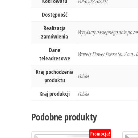
KodTowaru
PIP-6505:202002
Dostępność
Realizacja
Wysyłamy następnego dnia po zak
zamówienia
Dane
Wolters Kluwer Polska Sp. Z o.o.,
teleadresowe
Kraj pochodzenia
Polska
produktu
Kraj produkcji
Polska
Podobne produkty
Promocja!