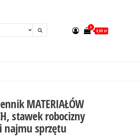
0
0,00 zł
 cennik MATERIAŁÓW
H, stawek robocizny
i najmu sprzętu