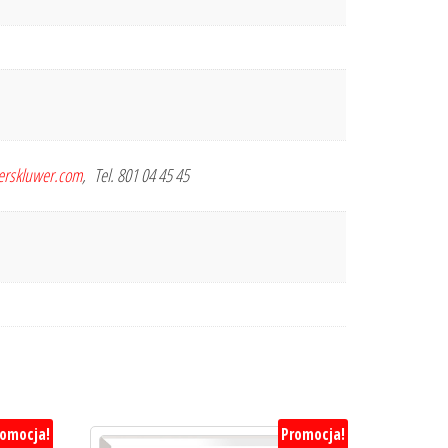
terskluwer.com
, Tel. 801 04 45 45
romocja!
Promocja!