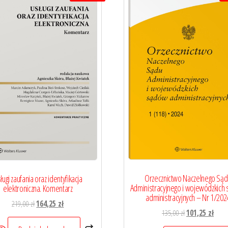
Orzecznictwo Naczelnego Sąd
ługi zaufania oraz identyfikacja
Administracyjnego i wojewódzkich
elektroniczna. Komentarz
administracyjnych – Nr 1/202
Pierwotna
Aktualna
219,00
zł
164,25
zł
Pierwotna
Aktua
135,00
zł
101,25
zł
cena
cena
cena
cena
wynosiła:
wynosi: