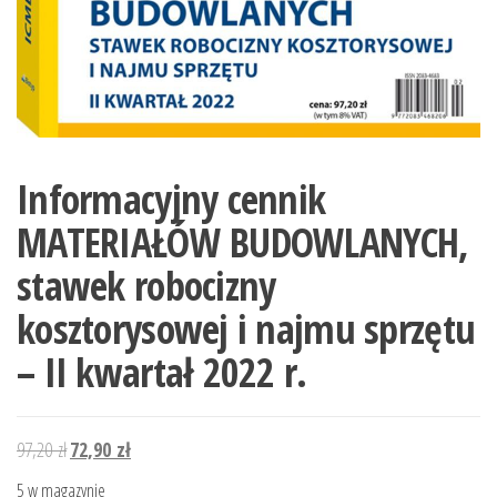
Informacyjny cennik
MATERIAŁÓW BUDOWLANYCH,
stawek robocizny
kosztorysowej i najmu sprzętu
– II kwartał 2022 r.
Pierwotna
Aktualna
97,20
zł
72,90
zł
cena
cena
5 w magazynie