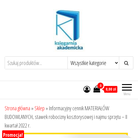
Przejdź
do
treści
0
0,00 zł
Menu
Strona główna
»
Sklep
»
Informacyjny cennik MATERIAŁÓW
BUDOWLANYCH, stawek robocizny kosztorysowej i najmu sprzętu – II
kwartał 2022 r.
Promocja!