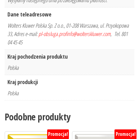
Wysyłamy następnego dnia po zaksięgowaniu płatności.
Dane teleadresowe
Wolters Kluwer Polska Sp. Z o.o., 01-208 Warszawa, ul. Przyokopowa
33, Adres e-mail:
pl-obsluga.profinfo@wolterskluwer.com
, Tel. 801
04 45 45
Kraj pochodzenia produktu
Polska
Kraj produkcji
Polska
Podobne produkty
Promocja!
Promocja!