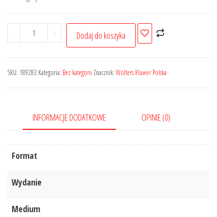
wynosiła:
wynosi:
97,20 zł.
72,90 zł.
ilość
-
+
Dodaj do koszyka
Informacyjny
cennik
MATERIAŁÓW
SKU:
189283
Kategoria:
Bez kategorii
Znacznik:
Wolters Kluwer Polska
BUDOWLANYCH,
stawek
robocizny
INFORMACJE DODATKOWE
OPINIE (0)
kosztorysowej
i
najmu
Format
sprzętu
-
Wydanie
II
kwartał
Medium