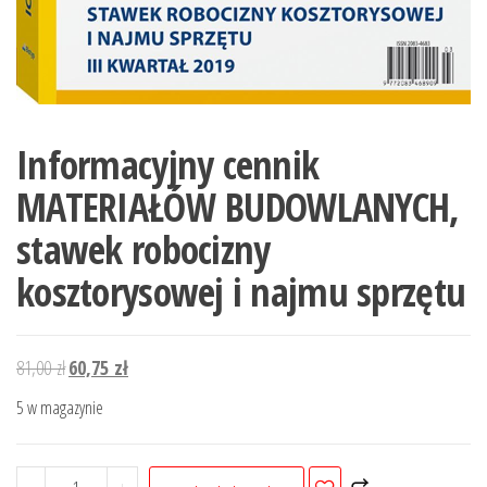
Informacyjny cennik
MATERIAŁÓW BUDOWLANYCH,
stawek robocizny
kosztorysowej i najmu sprzętu
Pierwotna
Aktualna
81,00
zł
60,75
zł
cena
cena
5 w magazynie
wynosiła:
wynosi:
81,00 zł.
60,75 zł.
ilość