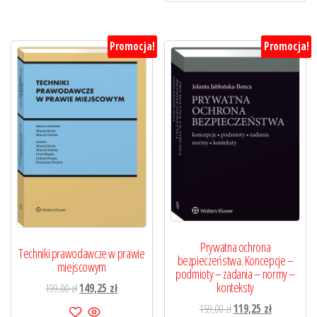
Promocja!
Promocja!
Prywatna ochrona
Techniki prawodawcze w prawie
bezpieczeństwa. Koncepcje –
miejscowym
podmioty – zadania – normy –
konteksty
Pierwotna
Aktualna
199,00
zł
149,25
zł
cena
cena
Pierwotna
Aktualna
159,00
zł
119,25
zł