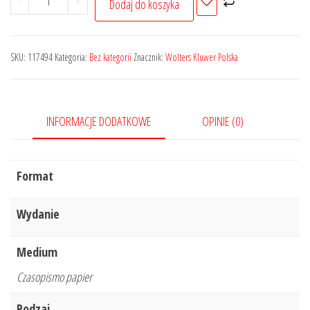
-
+
Dodaj do koszyka
Informacyjny
cennik
MATERIAŁÓW
SKU:
117494
Kategoria:
Bez kategorii
Znacznik:
Wolters Kluwer Polska
BUDOWLANYCH,
stawek
robocizny
INFORMACJE DODATKOWE
OPINIE (0)
kosztorysowej
i
najmu
Format
sprzętu
Wydanie
Medium
Czasopismo papier
Rodzaj