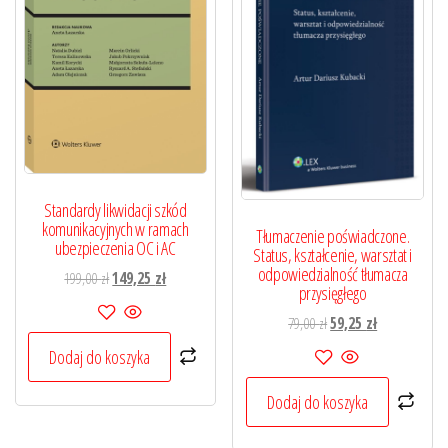
Standardy likwidacji szkód
komunikacyjnych w ramach
Tłumaczenie poświadczone.
ubezpieczenia OC i AC
Status, kształcenie, warsztat i
odpowiedzialność tłumacza
Pierwotna
Aktualna
199,00
zł
149,25
zł
przysięgłego
cena
cena
Pierwotna
Aktualna
79,00
zł
59,25
zł
wynosiła:
wynosi:
cena
cena
199,00 zł.
149,25 zł.
Dodaj do koszyka
wynosiła:
wynosi:
79,00 zł.
59,25 zł.
Dodaj do koszyka