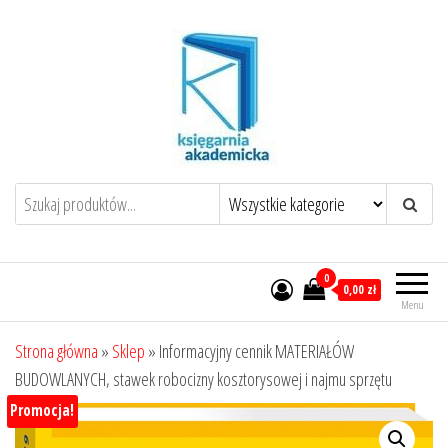
Przejdź
do
treści
0
0,00 zł
Menu
Strona główna
»
Sklep
»
Informacyjny cennik MATERIAŁÓW
BUDOWLANYCH, stawek robocizny kosztorysowej i najmu sprzętu
Promocja!