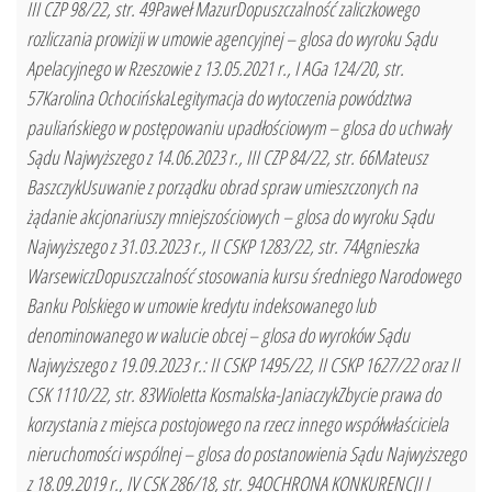
III CZP 98/22, str. 49Paweł MazurDopuszczalność zaliczkowego
rozliczania prowizji w umowie agencyjnej – glosa do wyroku Sądu
Apelacyjnego w Rzeszowie z 13.05.2021 r., I AGa 124/20, str.
57Karolina OchocińskaLegitymacja do wytoczenia powództwa
pauliańskiego w postępowaniu upadłościowym – glosa do uchwały
Sądu Najwyższego z 14.06.2023 r., III CZP 84/22, str. 66Mateusz
BaszczykUsuwanie z porządku obrad spraw umieszczonych na
żądanie akcjonariuszy mniejszościowych – glosa do wyroku Sądu
Najwyższego z 31.03.2023 r., II CSKP 1283/22, str. 74Agnieszka
WarsewiczDopuszczalność stosowania kursu średniego Narodowego
Banku Polskiego w umowie kredytu indeksowanego lub
denominowanego w walucie obcej – glosa do wyroków Sądu
Najwyższego z 19.09.2023 r.: II CSKP 1495/22, II CSKP 1627/22 oraz II
CSK 1110/22, str. 83Wioletta Kosmalska-JaniaczykZbycie prawa do
korzystania z miejsca postojowego na rzecz innego współwłaściciela
nieruchomości wspólnej – glosa do postanowienia Sądu Najwyższego
z 18.09.2019 r., IV CSK 286/18, str. 94OCHRONA KONKURENCJI I