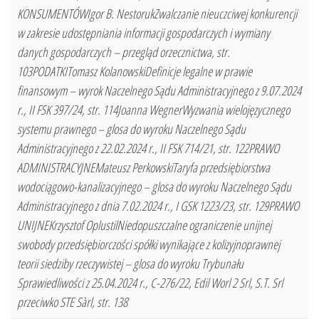
KONSUMENTÓWIgor B. NestorukZwalczanie nieuczciwej konkurencji
w zakresie udostępniania informacji gospodarczych i wymiany
danych gospodarczych – przegląd orzecznictwa, str.
103PODATKITomasz KolanowskiDefinicje legalne w prawie
finansowym – wyrok Naczelnego Sądu Administracyjnego z 9.07.2024
r., II FSK 397/24, str. 114Joanna WegnerWyzwania wielojęzycznego
systemu prawnego – glosa do wyroku Naczelnego Sądu
Administracyjnego z 22.02.2024 r., II FSK 714/21, str. 122PRAWO
ADMINISTRACYJNEMateusz PerkowskiTaryfa przedsiębiorstwa
wodociągowo-kanalizacyjnego – glosa do wyroku Naczelnego Sądu
Administracyjnego z dnia 7.02.2024 r., I GSK 1223/23, str. 129PRAWO
UNIJNEKrzysztof OplustilNiedopuszczalne ograniczenie unijnej
swobody przedsiębiorczości spółki wynikające z kolizyjnoprawnej
teorii siedziby rzeczywistej – glosa do wyroku Trybunału
Sprawiedliwości z 25.04.2024 r., C-276/22, Edil Worl 2 Srl, S.T. Srl
przeciwko STE Sàrl, str. 138