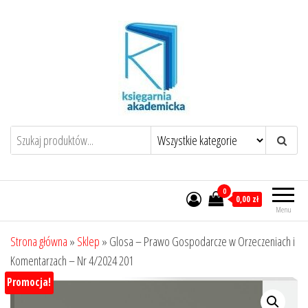
Przejdź
do
treści
0
0,00 zł
Menu
Strona główna
»
Sklep
»
Glosa – Prawo Gospodarcze w Orzeczeniach i
Komentarzach – Nr 4/2024 201
Promocja!