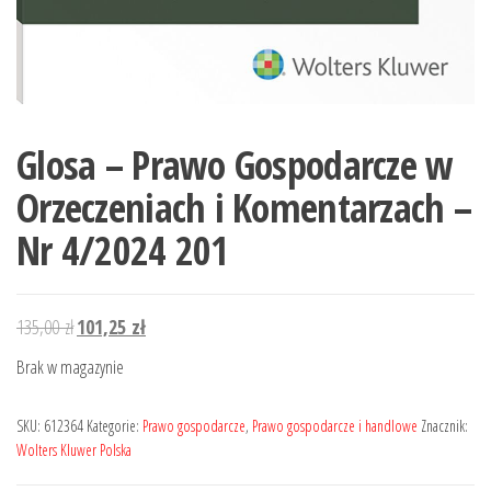
Glosa – Prawo Gospodarcze w
Orzeczeniach i Komentarzach –
Nr 4/2024 201
Pierwotna
Aktualna
135,00
zł
101,25
zł
cena
cena
Brak w magazynie
wynosiła:
wynosi:
135,00 zł.
101,25 zł.
SKU:
612364
Kategorie:
Prawo gospodarcze
,
Prawo gospodarcze i handlowe
Znacznik:
Wolters Kluwer Polska