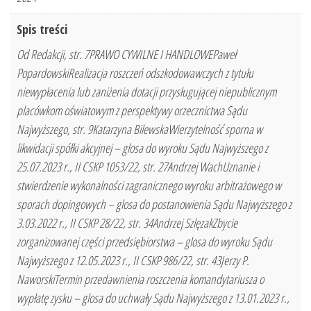
Spis treści
Od Redakcji, str. 7PRAWO CYWILNE I HANDLOWEPaweł
PopardowskiRealizacja roszczeń odszkodowawczych z tytułu
niewypłacenia lub zaniżenia dotacji przysługującej niepublicznym
placówkom oświatowym z perspektywy orzecznictwa Sądu
Najwyższego, str. 9Katarzyna BilewskaWierzytelność sporna w
likwidacji spółki akcyjnej – glosa do wyroku Sądu Najwyższego z
25.07.2023 r., II CSKP 1053/22, str. 27Andrzej WachUznanie i
stwierdzenie wykonalności zagranicznego wyroku arbitrażowego w
sporach dopingowych – glosa do postanowienia Sądu Najwyższego z
3.03.2022 r., II CSKP 28/22, str. 34Andrzej SzlęzakZbycie
zorganizowanej części przedsiębiorstwa – glosa do wyroku Sądu
Najwyższego z 12.05.2023 r., II CSKP 986/22, str. 43Jerzy P.
NaworskiTermin przedawnienia roszczenia komandytariusza o
wypłatę zysku – glosa do uchwały Sądu Najwyższego z 13.01.2023 r.,