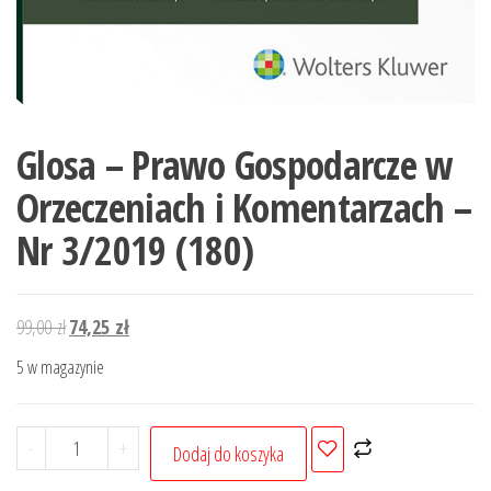
Glosa – Prawo Gospodarcze w
Orzeczeniach i Komentarzach –
Nr 3/2019 (180)
Pierwotna
Aktualna
99,00
zł
74,25
zł
cena
cena
5 w magazynie
wynosiła:
wynosi:
99,00 zł.
74,25 zł.
ilość
-
+
Dodaj do koszyka
Glosa