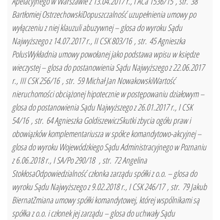
Apelacyjnego w Warszawie z 13.04.2017 r., I ACa 1536/15 , str. 38
Bartłomiej OstrzechowskiDopuszczalność uzupełnienia umowy po
wyłączeniu z niej klauzuli abuzywnej – glosa do wyroku Sądu
Najwyższego z 14.07.2017 r., II CSK 803/16 , str. 45 Agnieszka
PolusWykładnia umowy powołanej jako podstawa wpisu w księdze
wieczystej – glosa do postanowienia Sądu Najwyższego z 22.06.2017
r., III CSK 256/16 , str. 59 Michał Jan NowakowskiWartość
nieruchomości obciążonej hipotecznie w postępowaniu działowym –
glosa do postanowienia Sądu Najwyższego z 26.01.2017 r., I CSK
54/16 , str. 64 Agnieszka GoldiszewiczSkutki zbycia ogółu praw i
obowiązków komplementariusza w spółce komandytowo-akcyjnej –
glosa do wyroku Wojewódzkiego Sądu Administracyjnego w Poznaniu
z 6.06.2018 r., I SA/Po 290/18 , str. 72 Angelina
StokłosaOdpowiedzialność członka zarządu spółki z o.o. – glosa do
wyroku Sądu Najwyższego z 9.02.2018 r., I CSK 246/17 , str. 79 Jakub
BiernatZmiana umowy spółki komandytowej, której wspólnikami są
spółka z o.o. i członek jej zarządu – glosa do uchwały Sądu