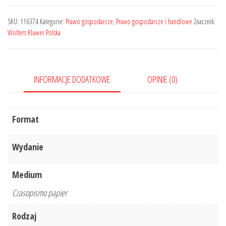
-
Prawo
SKU:
116374
Kategorie:
Prawo gospodarcze
,
Prawo gospodarcze i handlowe
Znacznik:
Gospodarcze
Wolters Kluwer Polska
w
Orzeczeniach
i
INFORMACJE DODATKOWE
OPINIE (0)
Komentarzach
-
Nr
Format
3/2019
(180)
Wydanie
Medium
Czasopismo papier
Rodzaj