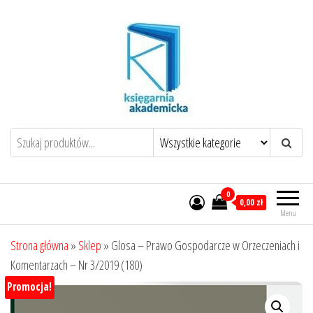
Przejdź
do
treści
0
0,00 zł
Menu
Strona główna
»
Sklep
»
Glosa – Prawo Gospodarcze w Orzeczeniach i
Komentarzach – Nr 3/2019 (180)
Promocja!