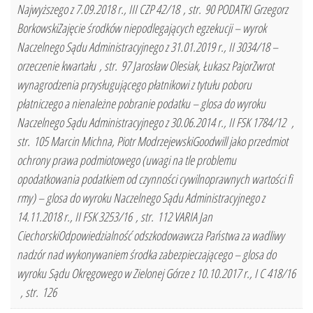
Najwyższego z 7.09.2018 r., III CZP 42/18 , str. 90 PODATKI Grzegorz
BorkowskiZajęcie środków niepodlegających egzekucji – wyrok
Naczelnego Sądu Administracyjnego z 31.01.2019 r., II 3034/18 –
orzeczenie kwartału , str. 97 Jarosław Olesiak, Łukasz PajorZwrot
wynagrodzenia przysługującego płatnikowi z tytułu poboru
płatniczego a nienależne pobranie podatku – glosa do wyroku
Naczelnego Sądu Administracyjnego z 30.06.2014 r., II FSK 1784/12 ,
str. 105 Marcin Michna, Piotr ModrzejewskiGoodwill jako przedmiot
ochrony prawa podmiotowego (uwagi na tle problemu
opodatkowania podatkiem od czynności cywilnoprawnych wartości fi
rmy) – glosa do wyroku Naczelnego Sądu Administracyjnego z
14.11.2018 r., II FSK 3253/16 , str. 112 VARIA Jan
CiechorskiOdpowiedzialność odszkodowawcza Państwa za wadliwy
nadzór nad wykonywaniem środka zabezpieczającego – glosa do
wyroku Sądu Okręgowego w Zielonej Górze z 10.10.2017 r., I C 418/16
, str. 126