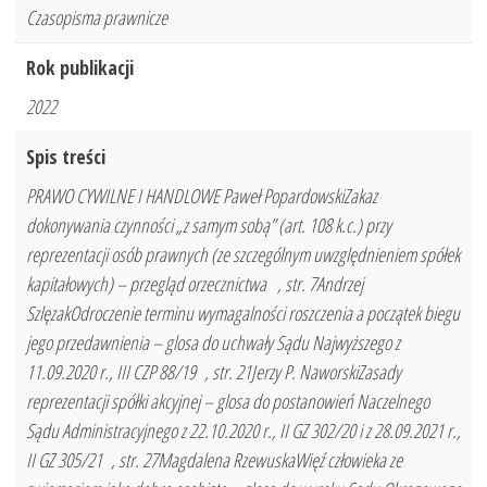
Czasopisma prawnicze
Rok publikacji
2022
Spis treści
PRAWO CYWILNE I HANDLOWE Paweł PopardowskiZakaz
dokonywania czynności „z samym sobą” (art. 108 k.c.) przy
reprezentacji osób prawnych (ze szczególnym uwzględnieniem spółek
kapitałowych) – przegląd orzecznictwa , str. 7Andrzej
SzlęzakOdroczenie terminu wymagalności roszczenia a początek biegu
jego przedawnienia – glosa do uchwały Sądu Najwyższego z
11.09.2020 r., III CZP 88/19 , str. 21Jerzy P. NaworskiZasady
reprezentacji spółki akcyjnej – glosa do postanowień Naczelnego
Sądu Administracyjnego z 22.10.2020 r., II GZ 302/20 i z 28.09.2021 r.,
II GZ 305/21 , str. 27Magdalena RzewuskaWięź człowieka ze