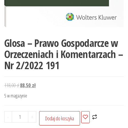
Glosa – Prawo Gospodarcze w
Orzeczeniach i Komentarzach –
Nr 2/2022 191
Pierwotna
Aktualna
118,00
zł
88,50
zł
cena
cena
5 w magazynie
wynosiła:
wynosi:
118,00 zł.
88,50 zł.
ilość
-
+
Dodaj do koszyka
Glosa