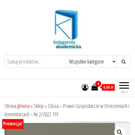
Przejdź
do
treści
0
0,00 zł
Menu
Strona główna
»
Sklep
»
Glosa – Prawo Gospodarcze w Orzeczeniach i
Komentarzach – Nr 2/2022 191
Promocja!