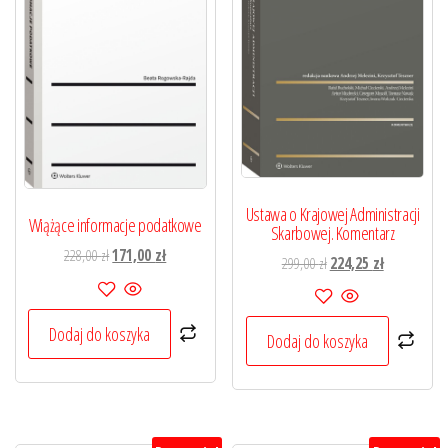
Ustawa o Krajowej Administracji
Wiążące informacje podatkowe
Skarbowej. Komentarz
Pierwotna
Aktualna
228,00
zł
171,00
zł
Pierwotna
Aktualna
299,00
zł
224,25
zł
cena
cena
cena
cena
wynosiła:
wynosi:
wynosiła:
wynosi:
228,00 zł.
171,00 zł.
Dodaj do koszyka
299,00 zł.
224,25 zł.
Dodaj do koszyka