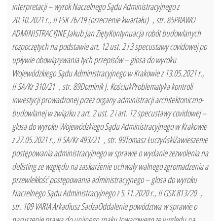
interpretacji – wyrok Naczelnego Sądu Administracyjnego z
20.10.2021 r., II FSK 76/19 (orzeczenie kwartału) , str. 85PRAWO
ADMINISTRACYJNE Jakub Jan ZiętyKontynuacja robót budowlanych
rozpoczętych na podstawie art. 12 ust. 2 i 3 specustawy covidowej po
upływie obowiązywania tych przepisów – glosa do wyroku
Wojewódzkiego Sądu Administracyjnego w Krakowie z 13.05.2021 r.,
II SA/Kr 310/21 , str. 89Dominik J. KościukProblematyka kontroli
inwestycji prowadzonej przez organy administracji architektoniczno-
budowlanej w związku z art. 2 ust. 2 i art. 12 specustawy covidowej –
glosa do wyroku Wojewódzkiego Sądu Administracyjnego w Krakowie
z 27.05.2021 r., II SA/Kr 493/21 , str. 99Tomasz ŁuczyńskiZawieszenie
postępowania administracyjnego w sprawie o wydanie zezwolenia na
delisting ze względu na zaskarżenie uchwały walnego zgromadzenia a
przewlekłość postępowania administracyjnego – glosa do wyroku
Naczelnego Sądu Administracyjnego z 5.11.2020 r., II GSK 813/20 ,
str. 109 VARIA Arkadiusz SadzaOddalenie powództwa w sprawie o
naruszenie prawa do unijnego znaku towarowego ze względu na