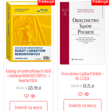
Promocja!
Promocja!
Katalog cen jednostkowych robót
Orzecznictwo Sądów Polskich –
i obiektów REMONTOWYCH – I
Nr 2/2024
kwartał 2024 r.
Pierwotna
Aktualna
105,00
zł
78,75
zł
Pierwotna
Aktualna
301,32
zł
225,99
zł
cena
cena
cena
cena
wynosiła:
wynosi:
wynosiła:
wynosi:
105,00 zł.
78,75 zł.
Dowiedz się więcej
301,32 zł.
225,99 zł.
Dowiedz się więcej