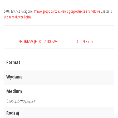
-
Prawo
SKU:
187772
Kategorie:
Prawo gospodarcze
,
Prawo gospodarcze i handlowe
Znacznik:
Gospodarcze
Wolters Kluwer Polska
w
Orzeczeniach
i
INFORMACJE DODATKOWE
OPINIE (0)
Komentarzach
-
Nr
Format
2/2022
191
Wydanie
Medium
Czasopismo papier
Rodzaj