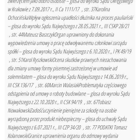
zwierzęciem jako dobro osobiste – glosa do wyroku Sądu Okręgowego
w Krakowie z 7.09.2017 r., II Ca 1111/17 , str. 37Karolina
OchocińskaWpływ ogłoszenia upadłości dłużnika na proces pauliański
– glosa do wyroku Sądu Najwyższego z 28.05.2021 r., III CSKP 28/21
, str. 44Mateusz BaszczykOrgan uprawniony do dokonania
wypowiedzenia umowy o pracę odwoływanemu członkowi zarządu
spółki – glosa do wyroku Sądu Najwyższego z 6.10.2020 r., I PK 49/19
, str. 51Karol RyszkowskiOcena skutków prawnych niezachowania
dla zmiany umowy formy pisemnej zastrzeżonej w umowie ad
solemnitatem – glosa do wyroku Sądu Najwyższego z 14.06.2019 r.,
III CSK 136/17 , str. 60Marcin WalasiakProblematyka częściowego
odstąpienia od umowy o roboty budowlane – glosa do wyroku Sądu
Najwyższego z 22.10.2020 r., II CSK 94/19 , str. 67Tobiasz
NowakowskiZadośćuczynienie pieniężne za szkodę na osobie
wyrządzoną przez produkt niebezpieczny – glosa do uchwały Sądu
Najwyższego z 6.07.2021 r., III CZP 34/20 , str. 77 PODATKI Tomasz
KolanowskiGranice uprawnienia organu do odmowy wydania