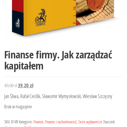
Finanse firmy. Jak zarządzać
kapitałem
Pierwotna
Aktualna
49,00
zł
39,20
zł
cena
cena
Jan Śliwa, Rafał Cieślik, Sławomir Wymysłowski, Wiesław Szczęsny
wynosiła:
wynosi:
Brak w magazynie
49,00 zł.
39,20 zł.
SKU:
8149
Kategorie:
Finanse
,
Finanse i rachunkowość
,
Serie wydawnicze
Znacznik: