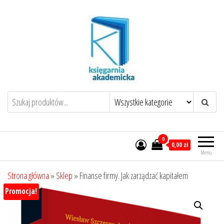
Przejdź
do
treści
0
0,00 zł
Menu
Strona główna
»
Sklep
»
Finanse firmy. Jak zarządzać kapitałem
Promocja!