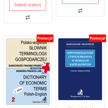
119,00 zł.
95,20 zł.
Dowiedz się więcej
Promocja!
Promocja!