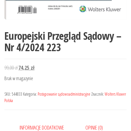
Europejski Przegląd Sądowy –
Nr 4/2024 223
Pierwotna
Aktualna
99,00
zł
74,25
zł
cena
cena
Brak w magazynie
wynosiła:
wynosi:
99,00 zł.
74,25 zł.
SKU:
544833
Kategoria:
Postępowanie sądowoadministracyjne
Znacznik:
Wolters Kluwer
Polska
INFORMACJE DODATKOWE
OPINIE (0)