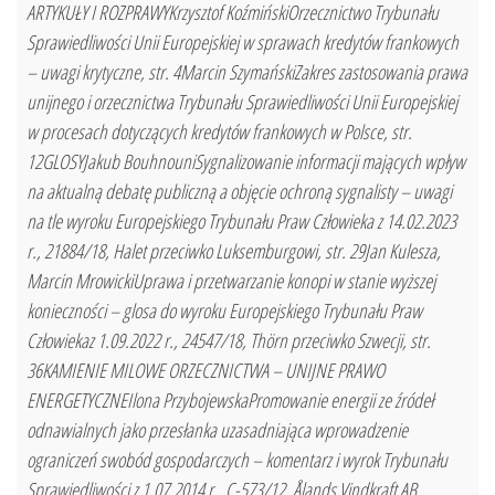
ARTYKUŁY I ROZPRAWYKrzysztof KoźmińskiOrzecznictwo Trybunału
Sprawiedliwości Unii Europejskiej w sprawach kredytów frankowych
– uwagi krytyczne, str. 4Marcin SzymańskiZakres zastosowania prawa
unijnego i orzecznictwa Trybunału Sprawiedliwości Unii Europejskiej
w procesach dotyczących kredytów frankowych w Polsce, str.
12GLOSYJakub BouhnouniSygnalizowanie informacji mających wpływ
na aktualną debatę publiczną a objęcie ochroną sygnalisty – uwagi
na tle wyroku Europejskiego Trybunału Praw Człowieka z 14.02.2023
r., 21884/18, Halet przeciwko Luksemburgowi, str. 29Jan Kulesza,
Marcin MrowickiUprawa i przetwarzanie konopi w stanie wyższej
konieczności – glosa do wyroku Europejskiego Trybunału Praw
Człowiekaz 1.09.2022 r., 24547/18, Thörn przeciwko Szwecji, str.
36KAMIENIE MILOWE ORZECZNICTWA – UNIJNE PRAWO
ENERGETYCZNEIlona PrzybojewskaPromowanie energii ze źródeł
odnawialnych jako przesłanka uzasadniająca wprowadzenie
ograniczeń swobód gospodarczych – komentarz i wyrok Trybunału
Sprawiedliwości z 1.07.2014 r., C-573/12, Ålands Vindkraft AB