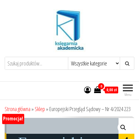
Przejdź
do
treści
0
0,00 zł
Menu
Strona główna
»
Sklep
»
Europejski Przegląd Sądowy – Nr 4/2024 223
Promocja!