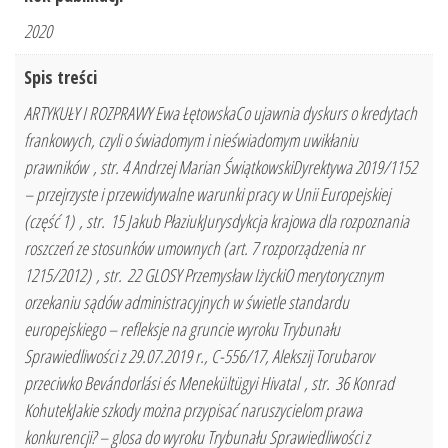
2020
Spis treści
ARTYKUŁY I ROZPRAWY Ewa ŁętowskaCo ujawnia dyskurs o kredytach
frankowych, czyli o świadomym i nieświadomym uwikłaniu
prawników , str. 4 Andrzej Marian ŚwiątkowskiDyrektywa 2019/1152
– przejrzyste i przewidywalne warunki pracy w Unii Europejskiej
(część 1) , str. 15 Jakub PłaziukJurysdykcja krajowa dla rozpoznania
roszczeń ze stosunków umownych (art. 7 rozporządzenia nr
1215/2012) , str. 22 GLOSY Przemysław IżyckiO merytorycznym
orzekaniu sądów administracyjnych w świetle standardu
europejskiego – refleksje na gruncie wyroku Trybunału
Sprawiedliwości z 29.07.2019 r., C-556/17, Alekszij Torubarov
przeciwko Bevándorlási és Menekültügyi Hivatal , str. 36 Konrad
KohutekJakie szkody można przypisać naruszycielom prawa
konkurencji? – glosa do wyroku Trybunału Sprawiedliwości z