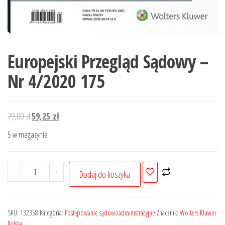
Europejski Przegląd Sądowy –
Nr 4/2020 175
Pierwotna
Aktualna
79,00
zł
59,25
zł
cena
cena
5 w magazynie
wynosiła:
wynosi:
79,00 zł.
59,25 zł.
ilość
-
+
Dodaj do koszyka
Europejski
Przegląd
Sądowy
SKU:
132358
Kategoria:
Postępowanie sądowoadministracyjne
Znacznik:
Wolters Kluwer
-
Polska