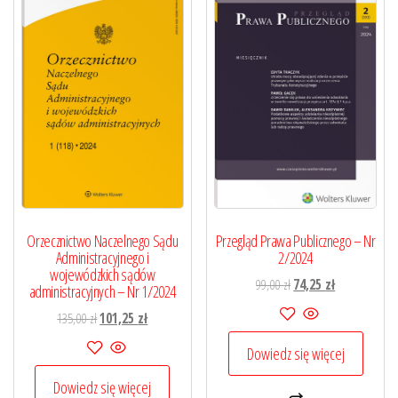
Orzecznictwo Naczelnego Sądu
Przegląd Prawa Publicznego – Nr
Administracyjnego i
2/2024
wojewódzkich sądów
Pierwotna
Aktualna
99,00
zł
74,25
zł
administracyjnych – Nr 1/2024
cena
cena
Pierwotna
Aktualna
135,00
zł
101,25
zł
wynosiła:
wynosi:
cena
cena
99,00 zł.
74,25 zł.
Dowiedz się więcej
wynosiła:
wynosi:
135,00 zł.
101,25 zł.
Dowiedz się więcej