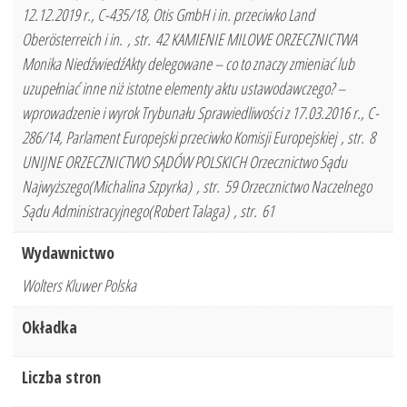
12.12.2019 r., C-435/18, Otis GmbH i in. przeciwko Land
Oberösterreich i in. , str. 42 KAMIENIE MILOWE ORZECZNICTWA
Monika NiedźwiedźAkty delegowane – co to znaczy zmieniać lub
uzupełniać inne niż istotne elementy aktu ustawodawczego? –
wprowadzenie i wyrok Trybunału Sprawiedliwości z 17.03.2016 r., C-
286/14, Parlament Europejski przeciwko Komisji Europejskiej , str. 8
UNIJNE ORZECZNICTWO SĄDÓW POLSKICH Orzecznictwo Sądu
Najwyższego(Michalina Szpyrka) , str. 59 Orzecznictwo Naczelnego
Sądu Administracyjnego(Robert Talaga) , str. 61
Wydawnictwo
Wolters Kluwer Polska
Okładka
Liczba stron