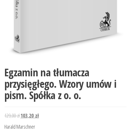
Egzamin na tłumacza
przysięgłego. Wzory umów i
pism. Spółka z o. o.
Pierwotna
Aktualna
129,00
zł
103,20
zł
cena
cena
Harald Marschner