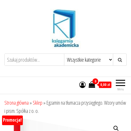
Przejdź
do
treści
0
0,00 zł
Menu
Strona główna
»
Sklep
»
Egzamin na tłumacza przysięgłego. Wzory umów
i pism. Spółka z o. o.
Promocja!