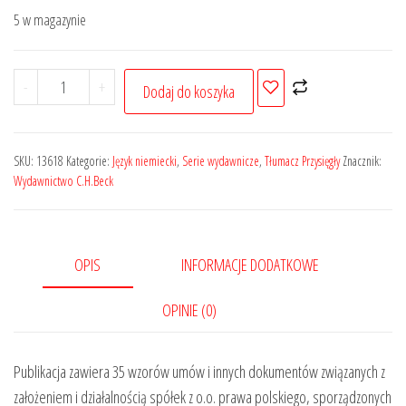
wynosiła:
wynosi:
5 w magazynie
129,00 zł.
103,20 zł.
ilość
-
+
Dodaj do koszyka
Egzamin
na
tłumacza
SKU:
13618
Kategorie:
Język niemiecki
,
Serie wydawnicze
,
Tłumacz Przysięgły
Znacznik:
przysięgłego.
Wydawnictwo C.H.Beck
Wzory
umów
i
OPIS
INFORMACJE DODATKOWE
pism.
Spółka
OPINIE (0)
z
o.
Publikacja zawiera 35 wzorów umów i innych dokumentów związanych z
o.
założeniem i działalnością spółek z o.o. prawa polskiego, sporządzonych