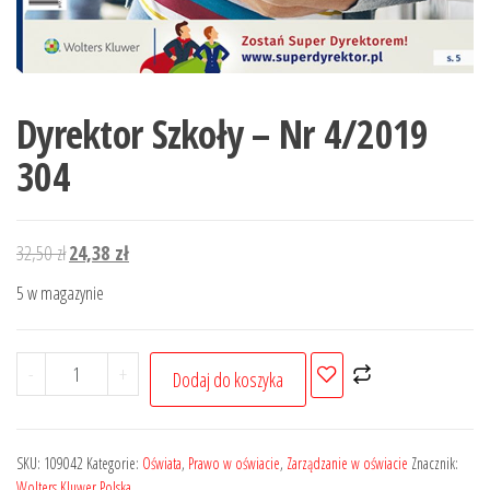
Dyrektor Szkoły – Nr 4/2019
304
Pierwotna
Aktualna
32,50
zł
24,38
zł
cena
cena
5 w magazynie
wynosiła:
wynosi:
32,50 zł.
24,38 zł.
ilość
-
+
Dodaj do koszyka
Dyrektor
Szkoły
-
SKU:
109042
Kategorie:
Oświata
,
Prawo w oświacie
,
Zarządzanie w oświacie
Znacznik:
Nr
Wolters Kluwer Polska