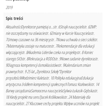
2019
Spis treści
AktualnościDyrektorze pamiętaj o…str. 6Strajk nauczycielistr. 6ZMP:
nie oszczędzamy na oświaciestr. 6Zmiany w Karcie Nauczycielastr.
7Umowy czasowe na 36 miesięcystr. 7Nowa uchwała o sieci szkółstr.
7Matematyka zostaje na maturzestr. 7Rekomendacje dla edukacji
włączającejstr. 8Akademia Liderów czeka na projektystr. 8 Koniec
starego SIOstr. 8Rekrutacja a RODOstr. 9Nowe zadanie dyrektorastr.
9Diagnoza kompetencji ósmoklasistówstr. 9Kalendarium zmian
prawnychstr. 9 25 lat „Dyrektora Szkoły”Dyrektor
przyszłościWłodzimierz Kaletastr. 10 Polityka edukacyjnaEdukacja
artystyczna źródłem kompetencji społecznychTomasz Kozłowskistr. 14
Barwy zarządzaniaSamoocena nauczycielaSylwia Łukasik-Gębskastr.
18 Kiedy projekt ma sens?Jacek Królikowskistr. 24 Materiały dla
nauczycielistr. 27 Kluczowe cechy projektu Wpływ uczniów na projekt