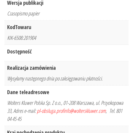
Wersja publikacji
Czasopismo papier
KodTowaru
KIK-6508:201904
Dostępność
Realizacja zamówienia
Wysyłamy następnego dnia po zaksięgowaniu płatności.
Dane teleadresowe
Wolters Kluwer Polska Sp. Z o.o., 01-208 Warszawa, ul. Przyokopowa
33, Adres e-mail:
pl-obsluga.profinfo@wolterskluwer.com
, Tel. 801
04 45 45
Kraj pochodzenia produktu