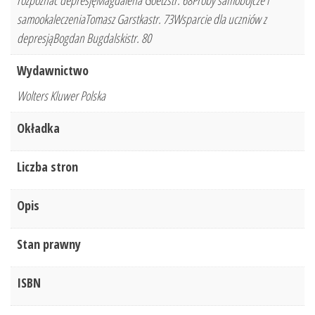
rozpoznać depresjęMagdalena Goetzstr. 68Próby samobójcze i
samookaleczeniaTomasz Garstkastr. 73Wsparcie dla uczniów z
depresjąBogdan Bugdalskistr. 80
Wydawnictwo
Wolters Kluwer Polska
Okładka
Liczba stron
Opis
Stan prawny
ISBN