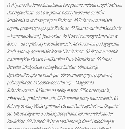
Praktyczna Akademia Zarządzania Zarządzanie metodą projektówIrena
Dzierzgowskastr. 33 Co w prawie piszczyTworzenie centrów
kształcenia zawodowegoAgata Piszkostr. 40 Zmiany w zadaniach
organu prowadzącegoAgata Piszkostr. 42 Finansowanie doskonalenia
– komentarzAntoni J. Jeżowskistr. 46 Nowe technologie Smartfon w
klasie – da się?Maciej Frasunkiewiczstr. 48 Pracownia pedagogiczna
Ruch odnowy ocenianiaBolesław Niemierkostr. 52 Aktywne uczenie
matematyki w klasach I–IIIKarolina Prus-Wirzbickastr. 55 Super
Dyrektor SzkołySzkoła z misjąAnna Satelstr. 59Inspiracje
DyrektoraRecepta na książkęstr. 60Porozmawiajmy o poprawnej
polszczyźniestr. 61Osobowość edukacji – Małgorzata
Kułaczkowskastr. 61Studia na pełny etatstr. 62Do przeczytania,
zobaczenia, posłuchania…str. 62 Ocenianie pracy nauczycielistr. 63
Kuluary oświaty Wieści gminneA cóż tam Panie słychać w… Organie?
str. 64Subiektywnie o edukacjiDopychanie kolankiemAleksander
Pawlickistr. 66Niezbędnik DyrektoraDepresja dzieci i młodzieżyJak